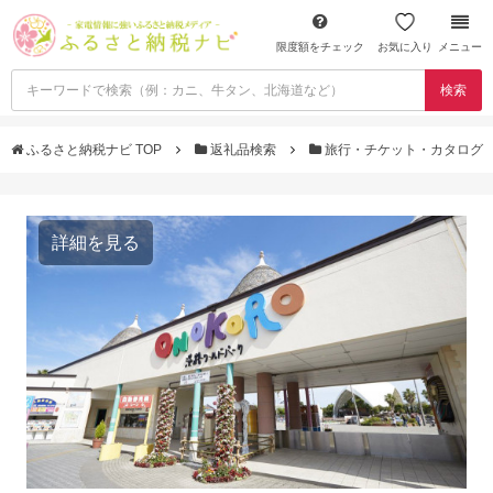
限度額をチェック
お気に入り
メニュー
検索
ふるさと納税ナビ TOP
返礼品検索
旅行・チケット・カタログ
詳細を見る