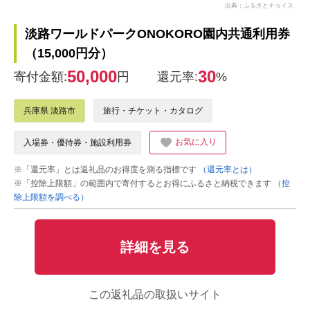
出典：ふるさとチョイス
淡路ワールドパークONOKORO園内共通利用券
（15,000円分）
50,000
30
寄付金額:
円
還元率:
%
兵庫県 淡路市
旅行・チケット・カタログ
お気に入り
入場券・優待券・施設利用券
※「還元率」とは返礼品のお得度を測る指標です
（還元率とは）
※「控除上限額」の範囲内で寄付するとお得にふるさと納税できます
（控
除上限額を調べる）
詳細を見る
この返礼品の取扱いサイト