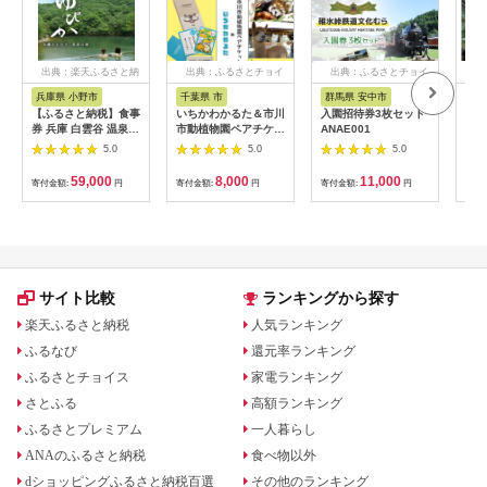
出典：楽天ふるさと納
出典：ふるさとチョイ
出典：ふるさとチョイ
出
税
ス
ス
兵庫県 小野市
千葉県 市
群馬県 安中市
静
【ふるさと納税】食事
いちかわかるた＆市川
入園招待券3枚セット
熱川
券 兵庫 白雲谷 温泉
市動植物園ペアチケッ
ANAE001
園 
ゆぴか 入浴券 10枚＋
ト 【12203-0196】
／ 
5.0
5.0
5.0
お食事券 (1,000円)
ット
10枚 セット 旅行 旅
59,000
8,000
11,000
寄付金額:
円
寄付金額:
円
寄付金額:
円
寄付
温泉旅行 スパ サウナ
岩盤浴 マッサージ エ
ステ 体験 体験型 子供
大人 チケット 券 ギフ
ト券 ギフト 贈答 レス
トラン 健康 美容 兵庫
県 小野市
サイト比較
ランキングから探す
楽天ふるさと納税
人気ランキング
ふるなび
還元率ランキング
ふるさとチョイス
家電ランキング
さとふる
高額ランキング
ふるさとプレミアム
一人暮らし
ANAのふるさと納税
食べ物以外
dショッピングふるさと納税百選
その他のランキング