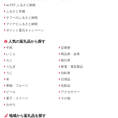
au PAY ふるさと納税
ふるさと本舗
ヤフーのふるさと納税
マイナビふるさと納税
ポイント還元キャンペーン
人気の返礼品から探す
牛肉
定期便
いくら
商品券・金券
カニ
旅行券
うなぎ
家電・電化製品
うに
自転車
米
日用品
果物・フルーツ
化粧品
ビール
アクセサリー
菓子・スイーツ
その他
おせち
地域から返礼品を探す