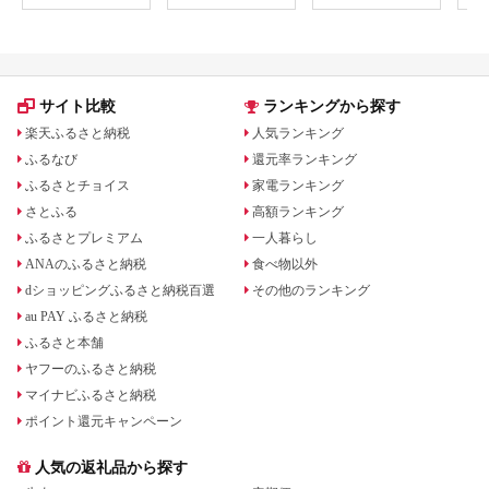
岩盤浴 マッサージ エ
ステ 体験 体験型 子供
大人 チケット 券 ギフ
ト券 ギフト 贈答 レス
トラン 健康 美容 兵庫
県 小野市
サイト比較
ランキングから探す
楽天ふるさと納税
人気ランキング
ふるなび
還元率ランキング
ふるさとチョイス
家電ランキング
さとふる
高額ランキング
ふるさとプレミアム
一人暮らし
ANAのふるさと納税
食べ物以外
dショッピングふるさと納税百選
その他のランキング
au PAY ふるさと納税
ふるさと本舗
ヤフーのふるさと納税
マイナビふるさと納税
ポイント還元キャンペーン
人気の返礼品から探す