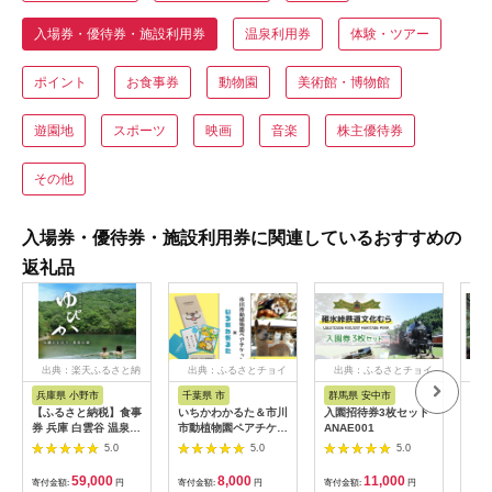
入場券・優待券・施設利用券
温泉利用券
体験・ツアー
ポイント
お食事券
動物園
美術館・博物館
遊園地
スポーツ
映画
音楽
株主優待券
その他
入場券・優待券・施設利用券に関連しているおすすめの
返礼品
出典：楽天ふるさと納
出典：ふるさとチョイ
出典：ふるさとチョイ
出
税
ス
ス
兵庫県 小野市
千葉県 市
群馬県 安中市
静
【ふるさと納税】食事
いちかわかるた＆市川
入園招待券3枚セット
熱川
券 兵庫 白雲谷 温泉
市動植物園ペアチケッ
ANAE001
園 
ゆぴか 入浴券 10枚＋
ト 【12203-0196】
／ 
5.0
5.0
5.0
お食事券 (1,000円)
ット
10枚 セット 旅行 旅
59,000
8,000
11,000
寄付金額:
円
寄付金額:
円
寄付金額:
円
寄付
温泉旅行 スパ サウナ