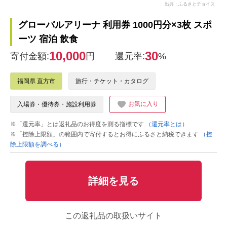
出典：ふるさとチョイス
グローバルアリーナ 利用券 1000円分×3枚 スポ
ーツ 宿泊 飲食
10,000
30
寄付金額:
円
還元率:
%
福岡県 直方市
旅行・チケット・カタログ
お気に入り
入場券・優待券・施設利用券
※「還元率」とは返礼品のお得度を測る指標です
（還元率とは）
※「控除上限額」の範囲内で寄付するとお得にふるさと納税できます
（控
除上限額を調べる）
詳細を見る
この返礼品の取扱いサイト