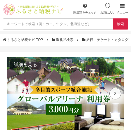
限度額をチェック
お気に入り
メニュー
検索
ふるさと納税ナビ TOP
返礼品検索
旅行・チケット・カタログ
詳細を見る