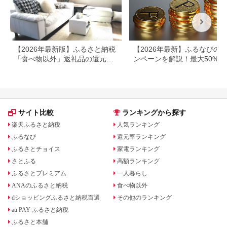
【2026年最新版】ふるさと納税
【2026年最新】ふるなびの
「食べ物以外」返礼品の還元率
ンペーンを解説！最大50%還
ランキング！
も
サイト比較
ランキングから探す
楽天ふるさと納税
人気ランキング
ふるなび
還元率ランキング
ふるさとチョイス
家電ランキング
さとふる
高額ランキング
ふるさとプレミアム
一人暮らし
ANAのふるさと納税
食べ物以外
dショッピングふるさと納税百選
その他のランキング
au PAY ふるさと納税
ふるさと本舗