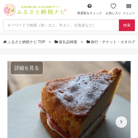
限度額をチェック
お気に入り
メニュー
検索
ふるさと納税ナビ TOP
返礼品検索
旅行・チケット・カタログ
詳細を見る