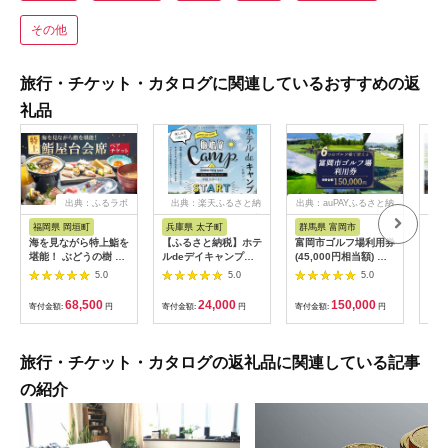
その他
旅行・チケット・カタログに関連しているおすすめの返
礼品
出典：ふるラボ
出典：楽天ふるさと納
出典：auPAYふるさと納
出典
税
税
福岡県 岡垣町
兵庫県 太子町
群馬県 富岡市
長
海を見ながら特上鮨を
【ふるさと納税】ホテ
富岡市ゴルフ場利用券
旅行
堪能！ ぶどうの樹 鮨
ルdeデイキャンプ体
(45,000円相当額) ゴ
運転
屋台ペア お食事券 海
験チケット
ルフ チケット 平日 土
列車
5.0
5.0
5.0
鮮 海 屋台 食事 ペア
【1364991】
日 祝日 プレー券 関東
験 
福岡県 岡垣町
群馬県 首都圏 F20E-
列車
68,500
24,000
150,000
寄付金額:
円
寄付金額:
円
寄付金額:
円
寄付
382
ども
県
旅行・チケット・カタログの返礼品に関連している記事
の紹介