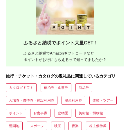
ふるさと納税でポイント大量GET！
ふるさと納税でAmazonギフトコードなど
ポイントがお得にもらえるって知ってましたか？
旅行・チケット・カタログの返礼品に関連しているカテゴリ
カタログギフト
宿泊券・食事券
商品券
入場券・優待券・施設利用券
温泉利用券
体験・ツアー
ポイント
お食事券
動物園
美術館・博物館
遊園地
スポーツ
映画
音楽
株主優待券