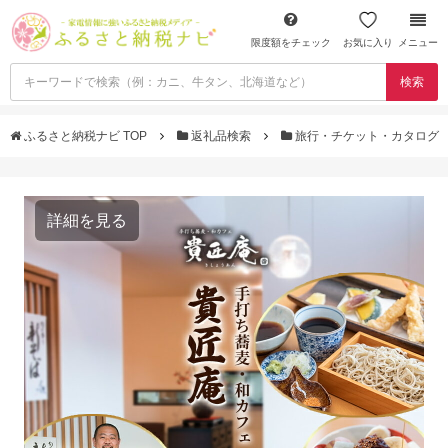
限度額をチェック
お気に入り
メニュー
検索
ふるさと納税ナビ TOP
返礼品検索
旅行・チケット・カタログ
詳細を見る