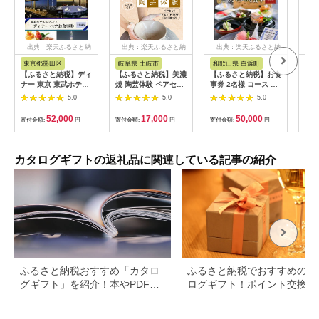
出典：楽天ふるさと納
出典：楽天ふるさと納
出典：楽天ふるさと納
出
税
税
税
東京都墨田区
岐阜県 土岐市
和歌山県 白浜町
秋
【ふるさと納税】ディ
【ふるさと納税】美濃
【ふるさと納税】お食
【ふ
ナー 東京 東武ホテル
焼 陶芸体験 ペアセッ
事券 2名様 コース 近
40
レバント ワンドリン
ト ひとり500gずつ
畿大学水産研究所 近
ルハ
5.0
5.0
5.0
ク付き ペア チケット
【はまぐり窯】
大マグロを食す | 券
レストラン 入場券 優
[MGG006]
金券 人気 おすすめ 送
52,000
17,000
50,000
寄付金額:
円
寄付金額:
円
寄付金額:
円
寄付
待券 お食事券
料無料
SKYTREE 【 墨田
区 】 お食事券・チ
ケット
カタログギフトの返礼品に関連している記事の紹介
ふるさと納税おすすめ「カタロ
ふるさと納税でおすすめのカ
グギフト」を紹介！本やPDFカ
ログギフト！ポイント交換で
タログも
得に。