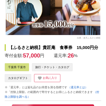
出典：楽天ふるさと納税
【ふるさと納税】貴匠庵 食事券 15,000円分
57,000
26
寄付金額:
円
還元率:
%
千葉県 千葉市
旅行・チケット・カタログ
お気に入り
カタログギフト
※「還元率」とは返礼品のお得度を測る指標です
（還元率とは）
※「控除上限額」の範囲内で寄付するとお得にふるさと納税できます
（控
除上限額を調べる）