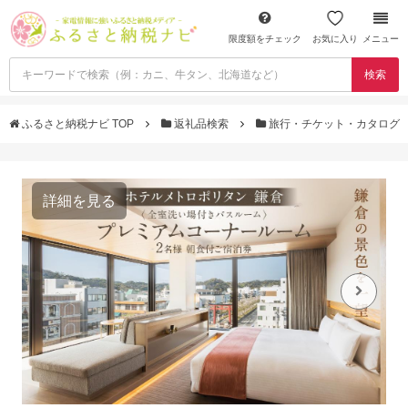
限度額をチェック
お気に入り
メニュー
検索
ふるさと納税ナビ TOP
返礼品検索
旅行・チケット・カタログ
詳細を見る