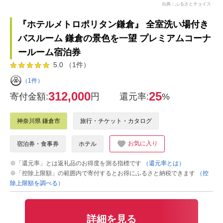
出典：ふるさとチョイス
『ホテルメトロポリタン鎌倉』 全室洗い場付き
バスルーム 鎌倉の景色を一望 プレミアムコーナ
ールーム宿泊券
5.0 （1件）
（1件）
312,000
25
寄付金額:
円
還元率:
%
神奈川県 鎌倉市
旅行・チケット・カタログ
お気に入り
宿泊券・食事券
ホテル
※「還元率」とは返礼品のお得度を測る指標です
（還元率とは）
※「控除上限額」の範囲内で寄付するとお得にふるさと納税できます
（控
除上限額を調べる）
詳細を見る