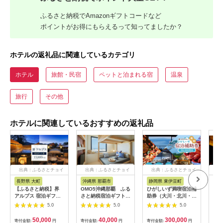
ふるさと納税でAmazonギフトコードなど
ポイントがお得にもらえるって知ってましたか？
ホテルの返礼品に関連しているカテゴリ
ホテル
旅館・民宿
ペットと泊まれる宿
温泉
旅行
その他
ホテルに関連しているおすすめの返礼品
出典：ふるさとチョイ
出典：ふるさとチョイ
出典：ふるさとチョイ
出
ス
ス
ス
長野県 大町
沖縄県 那覇市
静岡県 東伊豆町
長
【ふるさと納税】界
OMO5沖縄那覇 ふる
ひがしいず満喫宿泊補
山間
アルプス 宿泊ギフト
さと納税宿泊ギフト券
助券（大川・北川・熱
一軒
券（15,000円分）
(12,000円)
川・片瀬・白田・稲取
まる
5.0
5.0
5.0
【星野リゾート】
温泉）
10,
50,000
40,000
300,000
寄付金額:
円
寄付金額:
円
寄付金額:
円
寄付