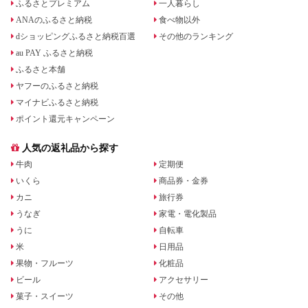
ふるさとプレミアム
一人暮らし
ANAのふるさと納税
食べ物以外
dショッピングふるさと納税百選
その他のランキング
au PAY ふるさと納税
ふるさと本舗
ヤフーのふるさと納税
マイナビふるさと納税
ポイント還元キャンペーン
人気の返礼品から探す
牛肉
定期便
いくら
商品券・金券
カニ
旅行券
うなぎ
家電・電化製品
うに
自転車
米
日用品
果物・フルーツ
化粧品
ビール
アクセサリー
菓子・スイーツ
その他