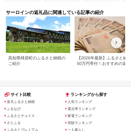
ク 1㎏ 自分好みのス
テーキに！
サーロインの返礼品に関連している記事の紹介
高知県梼原町のふるさと納税の
【2026年最新】ふるさと納
ご紹介
50万円寄付！おすすめの返礼
まとめ
サイト比較
ランキングから探す
楽天ふるさと納税
人気ランキング
ふるなび
還元率ランキング
ふるさとチョイス
家電ランキング
さとふる
高額ランキング
ふるさとプレミアム
一人暮らし