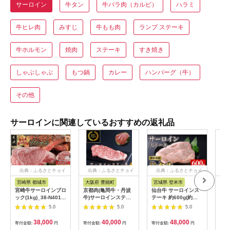
サーロイン
牛タン
牛バラ肉（カルビ）
ハラミ
牛ヒレ肉
みすじ
牛もも肉
ランプ ステーキ
牛ホルモン
焼肉
ステーキ
すき焼き
しゃぶしゃぶ
もつ鍋
カレー
ハンバーグ（牛）
その他
サーロインに関連しているおすすめの返礼品
出典：ふるさとチョイ
出典：ふるさとチョイ
出典：ふるさとチョイ
出
ス
ス
ス
宮崎県 都城市
大阪府 豊能町
宮城県 登米市
茨
宮崎牛サーロインブロ
京都肉(亀岡牛・丹波
仙台牛 サーロインス
【ふ
ック(1kg)_38-N401_(
牛)サーロインステー
テーキ 約600g(約
04
都城市 ) 牛肉 宮崎県
キ3枚(約600g)
300g×2枚) 牛肉 肉 お
ステ
5.0
5.0
5.0
産 宮崎牛 サーロイン
【1097659】
肉 登米産 味付き 厚切
陸牛
ステーキ 焼肉 BBQ 4
り 冷凍【株式会社佐
ベキ
38,000
40,000
48,000
寄付金額:
円
寄付金額:
円
寄付金額:
円
寄付
等級以上 サシ ブロッ
利】tm242
ット