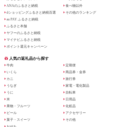
ANAのふるさと納税
食べ物以外
dショッピングふるさと納税百選
その他のランキング
au PAY ふるさと納税
ふるさと本舗
ヤフーのふるさと納税
マイナビふるさと納税
ポイント還元キャンペーン
人気の返礼品から探す
牛肉
定期便
いくら
商品券・金券
カニ
旅行券
うなぎ
家電・電化製品
うに
自転車
米
日用品
果物・フルーツ
化粧品
ビール
アクセサリー
菓子・スイーツ
その他
おせち