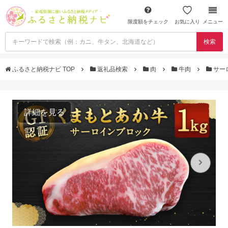
限度額をチェック
お気に入り
メニュー
検索
ふるさと納税ナビ TOP
返礼品検索
肉
牛肉
サー
詳細を見る