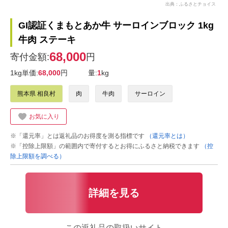
出典：ふるさとチョイス
GI認証くまもとあか牛 サーロインブロック 1kg
牛肉 ステーキ
68,000
寄付金額:
円
1kg単価:
68,000
円
量:
1
kg
熊本県 相良村
肉
牛肉
サーロイン
お気に入り
※「還元率」とは返礼品のお得度を測る指標です
（還元率とは）
※「控除上限額」の範囲内で寄付するとお得にふるさと納税できます
（控
除上限額を調べる）
詳細を見る
この返礼品の取扱いサイト