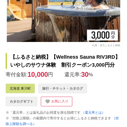
出典：楽天ふるさと納税
【ふるさと納税】【Wellness Sauna RIV3RD】
いやしのサウナ体験 割引クーポン3,000円分
10,000
30
寄付金額:
円
還元率:
%
北海道 東川町
旅行・チケット・カタログ
お気に入り
カタログギフト
※「還元率」とは返礼品のお得度を測る指標です
（還元率とは）
※「控除上限額」の範囲内で寄付するとお得にふるさと納税できます
（控
除上限額を調べる）