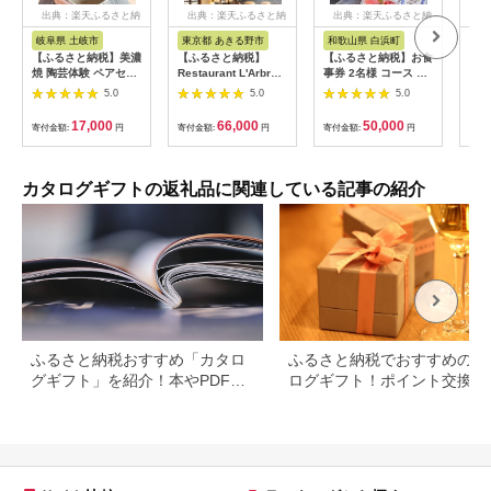
出典：楽天ふるさと納
出典：楽天ふるさと納
出典：楽天ふるさと納
出
税
税
税
岐阜県 土岐市
東京都 あきる野市
和歌山県 白浜町
秋
【ふるさと納税】美濃
【ふるさと納税】
【ふるさと納税】お食
【ふ
焼 陶芸体験 ペアセッ
Restaurant L'Arbre
事券 2名様 コース 近
40
ト ひとり500gずつ
でお使いいただけるお
畿大学水産研究所 近
ルハ
5.0
5.0
5.0
【はまぐり窯】
食事券 18,000円分
大マグロを食す | 券
[MGG006]
【ラルブル】
金券 人気 おすすめ 送
17,000
66,000
50,000
寄付金額:
円
寄付金額:
円
寄付金額:
円
寄付
【1505144】
料無料
カタログギフトの返礼品に関連している記事の紹介
ふるさと納税おすすめ「カタロ
ふるさと納税でおすすめのカ
グギフト」を紹介！本やPDFカ
ログギフト！ポイント交換で
タログも
得に。