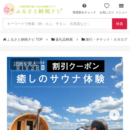
限度額をチェック
お気に入り
メニュー
検索
ふるさと納税ナビ TOP
返礼品検索
旅行・チケット・カタログ
詳細を見る