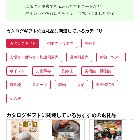
ふるさと納税でAmazonギフトコードなど
ポイントがお得にもらえるって知ってましたか？
カタログギフトの返礼品に関連しているカテゴリ
カタログギフト
宿泊券・食事券
商品券
入場券・優待券・施設利用券
温泉利用券
体験・ツアー
ポイント
お食事券
動物園
美術館・博物館
遊園地
スポーツ
映画
音楽
株主優待券
その他
カタログギフトに関連しているおすすめの返礼品