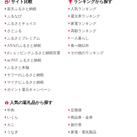
サイト比較
ランキングから探す
楽天ふるさと納税
人気ランキング
ふるなび
還元率ランキング
ふるさとチョイス
家電ランキング
さとふる
高額ランキング
ふるさとプレミアム
一人暮らし
ANAのふるさと納税
食べ物以外
dショッピングふるさと納税百選
その他のランキング
au PAY ふるさと納税
ふるさと本舗
ヤフーのふるさと納税
マイナビふるさと納税
ポイント還元キャンペーン
人気の返礼品から探す
牛肉
定期便
いくら
商品券・金券
カニ
旅行券
うなぎ
家電・電化製品