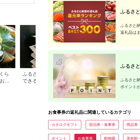
場券 優待券 チケット
ホテル 竹園芦屋 宿泊
素泊まり 朝食付き 1
ふるさと
泊2食付き サウナ付き
大浴場 レストラン カ
フェ 食事 ランチ ディ
ふるさと
ナー】
返礼品は
ふるさと
くら
ふるさと納税で15万円寄付
【2026年】ふるさ
ふるさと納
？おす
できる年収は？家電などお
100万円の寄付で
ポイント
すすめ返礼品も
すすめ返礼品！
お食事券の返礼品に関連しているカテゴリ
カタログギフト
宿泊券・食事券
商品券
ポイント
お食事券
動物園
美術館