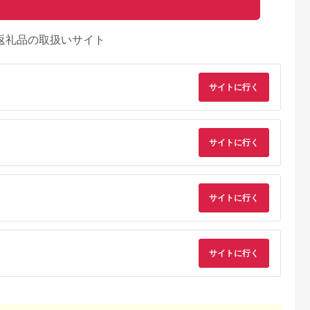
返礼品の取扱いサイト
サイトに行く
サイトに行く
サイトに行く
るさとチョイ
出典：ふるさとプレミ
出典：ふるさとチョイ
出典：ふるさとチョ
ス
アム
ス
御山町
東京都墨田区
東京都渋谷区
兵庫県 神戸市
サイトに行く
来』の特撰牛
東京スカイツリー ラ
お花屋さんのカフェ
「ホテル ラ・スイー
お食事券 4
ンチ 雅 コース ペアチ
ランチセットご利用券
ト神戸ハーバーラン
31614】
ケット 有効期間6ヶ月
ド」レストランディ
5.0
5.0
5.0
5.0
Sky Restaurant 634
ー券
2,000
75,000
7,000
100,000
スカイツリー 入場券
円
寄付金額:
円
寄付金額:
円
寄付金額:
円