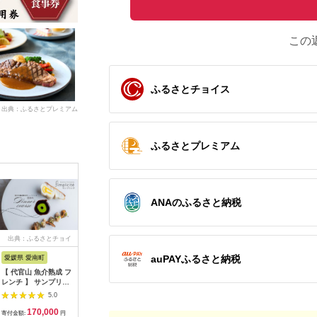
この
ふるさとチョイス
出典：ふるさとプレミアム
ふるさとプレミアム
ANAのふるさと納税
出典：ふるさとチョイ
出典：ふるさとチョイ
出典：ふるさとチョイ
出典：ふ
ス
ス
ス
auPAYふるさと納税
愛媛県 愛南町
兵庫県 芦屋市
石川県 金沢市
京都 府久
【 代官山 魚介熟成 フ
【ふるさと納税】「ホ
料亭金城樓のお食事券
『多来多
レンチ 】 サンプリシ
テル竹園芦屋」ご宿泊
(ペア）
肉コース
テ 「 愛南町 ディナー
・ ご飲食券 20000円
名様分【11
5.0
5.0
5.0
コース 」 食事券 2名
分 (1000円×20枚)
170,000
67,000
100,000
7
様分
【宿泊券 お食事券 入
寄付金額:
円
寄付金額:
円
寄付金額:
円
寄付金額: