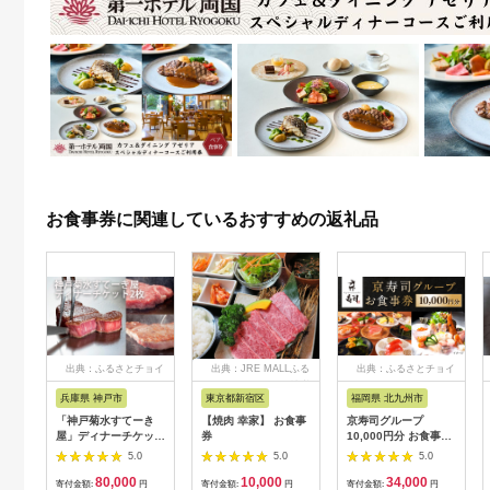
お食事券に関連しているおすすめの返礼品
出典：ふるさとチョイ
出典：JRE MALLふる
出典：ふるさとチョイ
ス
さと納税
ス
兵庫県 神戸市
東京都新宿区
福岡県 北九州市
「神戸菊水すてーき
【焼肉 幸家】 お食事
京寿司グループ
屋」ディナーチケット
券
10,000円分 お食事券
（2枚）
1000円×10枚 食事チ
5.0
5.0
5.0
ケット チケット 寿司
80,000
10,000
34,000
福岡県 北九州市
寄付金額:
円
寄付金額:
円
寄付金額:
円