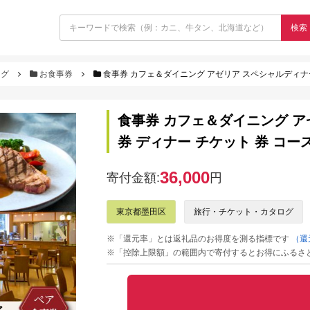
検索
ログ
お食事券
食事券 カフェ＆ダイニング アゼリア スペシャルディナー
食事券 カフェ＆ダイニング ア
券 ディナー チケット 券 コー
36,000
寄付金額:
円
東京都墨田区
旅行・チケット・カタログ
※「還元率」とは返礼品のお得度を測る指標です
（還
※「控除上限額」の範囲内で寄付するとお得にふるさ