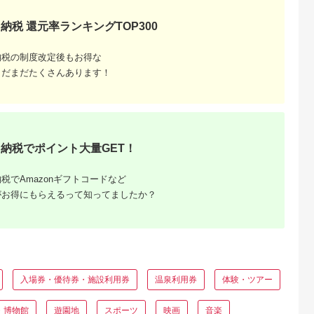
ペア チケット 食事券
レストラン 東京キュ
イジーヌ フランス料
納税 還元率ランキングTOP300
理 東京 墨田区
納税の制度改定後もお得な
まだまだたくさんあります！
納税でポイント大量GET！
と納税
税でAmazonギフトコードなど
もらえるお
がお得にもらえるって知ってましたか？
入場券・優待券・施設利用券
温泉利用券
体験・ツアー
・博物館
遊園地
スポーツ
映画
音楽