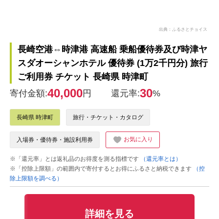
出典：ふるさとチョイス
長崎空港⇔時津港 高速船 乗船優待券及び時津ヤ
スダオーシャンホテル 優待券 (1万2千円分) 旅行
ご利用券 チケット 長崎県 時津町
40,000
30
寄付金額:
円
還元率:
%
長崎県 時津町
旅行・チケット・カタログ
お気に入り
入場券・優待券・施設利用券
※「還元率」とは返礼品のお得度を測る指標です
（還元率とは）
※「控除上限額」の範囲内で寄付するとお得にふるさと納税できます
（控
除上限額を調べる）
詳細を見る