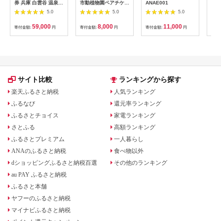
券 兵庫 白雲谷 温泉
市動植物園ペアチケッ
ANAE001
園 
ゆぴか 入浴券 10枚＋
ト 【12203-0196】
／ 
5.0
5.0
5.0
お食事券 (1,000円)
ット
10枚 セット 旅行 旅
59,000
8,000
11,000
寄付金額:
円
寄付金額:
円
寄付金額:
円
寄付
温泉旅行 スパ サウナ
岩盤浴 マッサージ エ
ステ 体験 体験型 子供
大人 チケット 券 ギフ
ト券 ギフト 贈答 レス
トラン 健康 美容 兵庫
県 小野市
サイト比較
ランキングから探す
楽天ふるさと納税
人気ランキング
ふるなび
還元率ランキング
ふるさとチョイス
家電ランキング
さとふる
高額ランキング
ふるさとプレミアム
一人暮らし
ANAのふるさと納税
食べ物以外
dショッピングふるさと納税百選
その他のランキング
au PAY ふるさと納税
ふるさと本舗
ヤフーのふるさと納税
マイナビふるさと納税