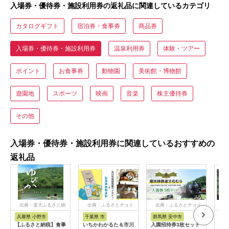
入場券・優待券・施設利用券の返礼品に関連しているカテゴリ
カタログギフト
宿泊券・食事券
商品券
入場券・優待券・施設利用券
温泉利用券
体験・ツアー
ポイント
お食事券
動物園
美術館・博物館
遊園地
スポーツ
映画
音楽
株主優待券
その他
入場券・優待券・施設利用券に関連しているおすすめの
返礼品
出典：楽天ふるさと納
出典：ふるさとチョイ
出典：ふるさとチョイ
出
税
ス
ス
兵庫県 小野市
千葉県 市
群馬県 安中市
静
【ふるさと納税】食事
いちかわかるた＆市川
入園招待券3枚セット
熱川