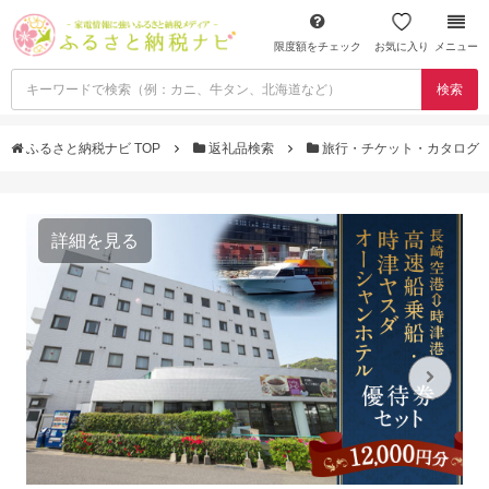
限度額をチェック
お気に入り
メニュー
検索
ふるさと納税ナビ TOP
返礼品検索
旅行・チケット・カタログ
詳細を見る