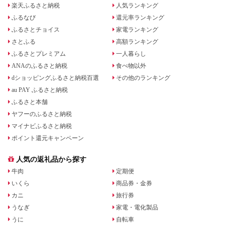
楽天ふるさと納税
人気ランキング
ふるなび
還元率ランキング
ふるさとチョイス
家電ランキング
さとふる
高額ランキング
ふるさとプレミアム
一人暮らし
ANAのふるさと納税
食べ物以外
dショッピングふるさと納税百選
その他のランキング
au PAY ふるさと納税
ふるさと本舗
ヤフーのふるさと納税
マイナビふるさと納税
ポイント還元キャンペーン
人気の返礼品から探す
牛肉
定期便
いくら
商品券・金券
カニ
旅行券
うなぎ
家電・電化製品
うに
自転車