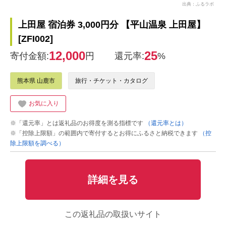
出典：ふるラボ
上田屋 宿泊券 3,000円分 【平山温泉 上田屋】
[ZFI002]
12,000
25
寄付金額:
円
還元率:
%
熊本県 山鹿市
旅行・チケット・カタログ
お気に入り
※「還元率」とは返礼品のお得度を測る指標です
（還元率とは）
※「控除上限額」の範囲内で寄付するとお得にふるさと納税できます
（控
除上限額を調べる）
詳細を見る
この返礼品の取扱いサイト