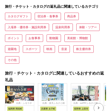
旅行・チケット・カタログの返礼品に関連しているカテゴリ
カタログギフト
宿泊券・食事券
商品券
入場券・優待券・施設利用券
温泉利用券
体験・ツアー
ポイント
お食事券
動物園
美術館・博物館
遊園地
スポーツ
映画
音楽
株主優待券
その他
旅行・チケット・カタログに関連しているおすすめの返
礼品
出典：ふるラボ
出典：楽天ふるさと納
出典：auPAYふるさと納
出
税
税
福岡県 岡垣町
兵庫県 太子町
長野県 上田市
岐