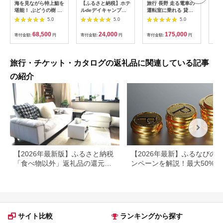
海を見ながら特上鮨を
【ふるさと納税】ホテ
旅行 長野 走る電車の
富士
堪能！ ぶどうの樹 鮨
ルdeデイキャンプ体
運転室に乗れる 貸切
ラブ
屋台ペア お食事券 海
験チケット
列車でお仕事体験 体
円分
5.0
5.0
5.0
鮮 海 屋台 食事 ペア
【1364991】
験 チケット 電車 鉄道
福岡県 岡垣町
列車 サービス 子供 子
68,500
24,000
175,000
寄付金額:
円
寄付金額:
円
寄付金額:
円
寄付
ども こども 家族 長野
県
旅行・チケット・カタログの返礼品に関連している記事
の紹介
【2026年最新版】ふるさと納税
【2026年最新】ふるなびの
「食べ物以外」返礼品の還元率
ンペーンを解説！最大50%還
ランキング！
も
サイト比較
ランキングから探す