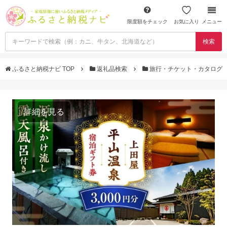
限度額をチェック
お気に入り
メニュー
検索
ふるさと納税ナビ TOP
返礼品検索
旅行・チケット・カタログ
詳細を見る