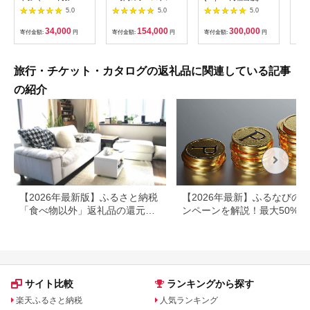
枚） | 信州健康ランド
キング 外乗ペア利用
ルフ チケット 平日 土
肉御
5.0
5.0
5.0
サウナ 大浴場 ボディ
券【平日限定】チケッ
日 祝日 プレー券 関東
食事
ケア リラクゼーショ
ト 利用券 ペア 体験
群馬県 首都圏 F20E-
34,000
154,000
300,000
寄付金額:
円
寄付金額:
円
寄付金額:
円
寄付
ン 施設 宿泊 家族連れ
乗馬 初心者歓迎〔P-
350
長野県 塩尻市
100〕
旅行・チケット・カタログの返礼品に関連している記事
の紹介
【2026年最新版】ふるさと納税
【2026年最新】ふるなびの
「食べ物以外」返礼品の還元率
ンペーンを解説！最大50%還
ランキング！
も
サイト比較
ランキングから探す
楽天ふるさと納税
人気ランキング