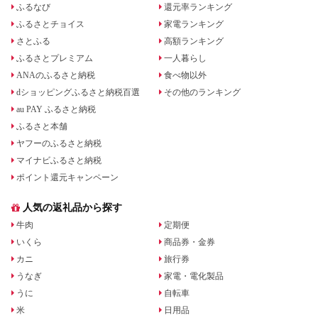
ふるなび
還元率ランキング
ふるさとチョイス
家電ランキング
さとふる
高額ランキング
ふるさとプレミアム
一人暮らし
ANAのふるさと納税
食べ物以外
dショッピングふるさと納税百選
その他のランキング
au PAY ふるさと納税
ふるさと本舗
ヤフーのふるさと納税
マイナビふるさと納税
ポイント還元キャンペーン
人気の返礼品から探す
牛肉
定期便
いくら
商品券・金券
カニ
旅行券
うなぎ
家電・電化製品
うに
自転車
米
日用品