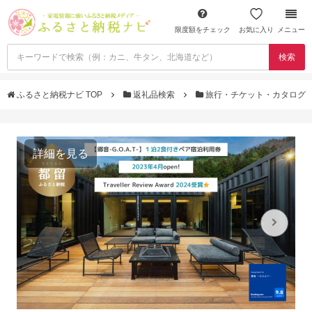
限度額をチェック
お気に入り
メニュー
検索
ふるさと納税ナビ TOP
返礼品検索
旅行・チケット・カタログ
詳細を見る