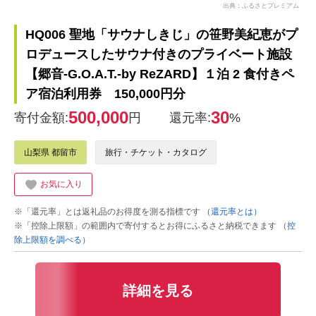
出典：ふるさとプレミアム
HQ006 聖地「サウナしきじ」の笹野美紀恵がプ
ロデュースしたサウナ付きのプライベート施設
【郷音-G.O.A.T.-by ReZARD】１泊 2 食付きペ
ア宿泊利用券 150,000円分
500,000
30
寄付金額:
円
還元率:
%
山梨県 都留市
旅行・チケット・カタログ
お気に入り
※「還元率」とは返礼品のお得度を測る指標です
（還元率とは）
※「控除上限額」の範囲内で寄付するとお得にふるさと納税できます
（控
除上限額を調べる）
詳細を見る