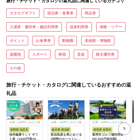
旅行・チケット・カタログの返礼品に関連しているカテゴリ
カタログギフト
宿泊券・食事券
商品券
入場券・優待券・施設利用券
温泉利用券
体験・ツアー
ポイント
お食事券
動物園
美術館・博物館
遊園地
スポーツ
映画
音楽
株主優待券
その他
旅行・チケット・カタログに関連しているおすすめの返
礼品
出典：auPAYふるさと納
出典：auPAYふるさと納
出典：auPAYふるさと納
税
税
税
長野県 塩尻市
栃木県 那須町
群馬県 富岡市
三
信州健康ランド ギフ
那須高原を馬とめぐる
富岡市ゴルフ場利用券
34
ト券（1000円券×9
2時間のホーストレッ
(90,000円相当額) ゴ
はら