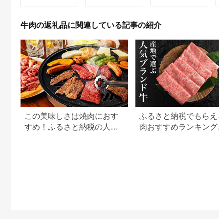
ス ブランド牛 すき焼
送料無料
き すきやき しゃぶし
ゃぶ ぎゅうにく ぎゅ
牛肉の返礼品に関連している記事の紹介
う にく ビーフ 赤身
人気 冷凍 送料無料 贈
り物 贈答 プレゼント
お取り寄せ 記念日 パ
ーティ
この美味しさは焼肉におす
ふるさと納税でもらえ
すめ！ふるさと納税の人気
肉おすすめランキング
牛肉還元率ランキング
【2026年最新版】還
用途別で徹底比較