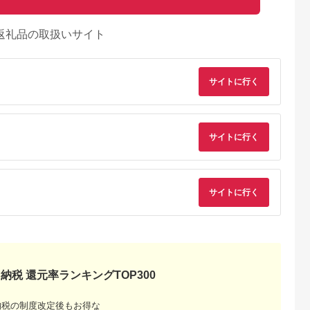
返礼品の取扱いサイト
サイトに行く
サイトに行く
サイトに行く
るさとチョイ
出典：楽天ふるさと納
出典：ふるなび
出典：楽天ふるさと
ス
税
大崎町
鳥取県 岩美町
三重県 玉城町
岐阜県 山県市
牛霜降りすき
【ふるさと納税】田村
松阪牛すき焼用(リブ
【ふるさと納税】飛
納税 還元率ランキングTOP300
牛特選ロースすきやき
ロース)600g[国産 松
牛ロースすきやき用
肉セット 700g 割下付
阪牛 すき焼き リブロ
約300g（5等級/冷
5.0
5.0
5.0
5.0
き ｜鳥取県 岩美町
ース 600g 冷凍 最優
凍） [No.209] ／ 飛
納税の制度改定後もお得な
8,000
54,000
60,000
11,000
牛肉 田村牛 黒毛和牛
秀賞 自家牧場 厳選 贅
牛 5等級 ロース すき
円
寄付金額:
円
寄付金額:
円
寄付金額:
円