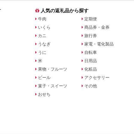
す
人気の返礼品から探す
牛肉
定期便
いくら
商品券・金券
カニ
旅行券
うなぎ
家電・電化製品
うに
自転車
米
日用品
果物・フルーツ
化粧品
ビール
アクセサリー
菓子・スイーツ
その他
おせち