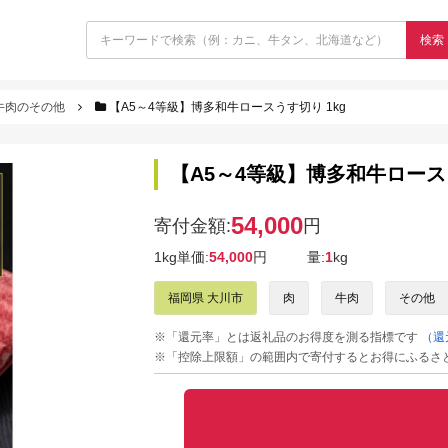
検索
牛肉のその他
【A5～4等級】博多和牛ロースうす切り 1kg
【A5～4等級】博多和牛ロースう
54,000
寄付金額:
円
1kg単価:
54,000
円
量:
1
kg
福岡県 大川市
肉
牛肉
その他
※「還元率」とは返礼品のお得度を測る指標です
（還
※「控除上限額」の範囲内で寄付するとお得にふるさ