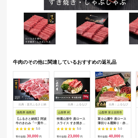
牛肉のその他に関連しているおすすめの返礼品
出典：楽天ふるさと納
出典：ふるなび
出典：ふるなび
税
徳島県 徳島市
山形県 村
山梨県 富士吉田市
【ふるさと納税】阿波
特選山形牛 肩ロース
富士山麓牛 肩ロース
牛のきわみ「一貫牛」
スライス すき焼き用
薄切り＆霜降り・赤身
ロース すき焼き 700g
700g 牛肉 黒毛和牛
焼肉セット 牛肉 食べ
5.0
5.0
5.0
| 阿波牛 国産牛 和牛
ja-gnksx700
比べ 計1.3kg 焼肉 す
30,000
23,000
40,000
牛肉 牛 肉 焼肉 ロー
き焼き 国産 精肉 冷凍
寄付金額:
円
寄付金額:
円
寄付金額:
円