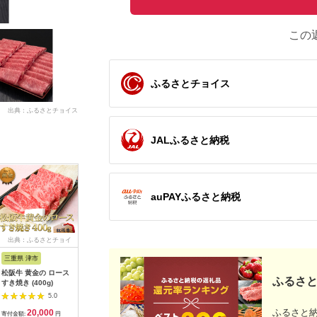
この
ふるさとチョイス
出典：ふるさとチョイス
JALふるさと納税
auPAYふるさと納税
出典：ふるさとチョイ
出典：ふるさとチョイ
出典：楽天ふるさと納
出典：ふ
ス
ス
税
三重県 津市
千葉県 鴨川市
佐賀県 伊万里市
鹿児島県 
松阪牛 黄金の ロース
【高梨牧場】すき焼
【ふるさと納税】
鹿児島黒
ふるさと
すき焼き (400g)
き・しゃぶしゃぶに！
【A5〜A4】佐賀牛ロ
焼き用
A５ランク『かずさ和
ースステーキ
5.0
5.0
5.0
牛（黒毛和牛）』薄切
200g（200g×1枚）
ふるさと
20,000
16,000
16,000
1
り肩ロース 300g
125-J499
寄付金額:
円
寄付金額:
円
寄付金額:
円
寄付金額: