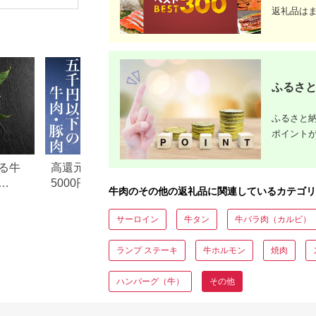
[0016-0019]
返礼品は
ふるさと
ふるさと納
ポイント
る牛
高還元率！ふるさと納税
【2026年版】楽天
5000円以下でおすすめ牛肉
納税 還元率ランキ
牛肉のその他の返礼品に関連しているカテゴリ
元率・
＆豚肉ランキング！
還元率返礼品をジ
に比較
サーロイン
牛タン
牛バラ肉（カルビ）
ランプ ステーキ
牛ホルモン
焼肉
ハンバーグ（牛）
その他