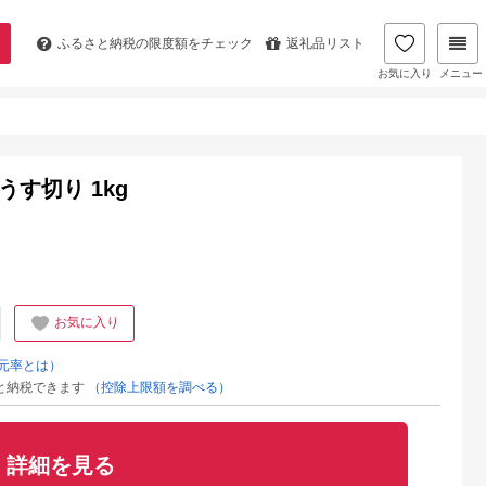
ふるさと納税の
限度額をチェック
返礼品リスト
お気に入り
メニュー
す切り 1kg
お気に入り
元率とは）
と納税できます
（控除上限額を調べる）
詳細を見る