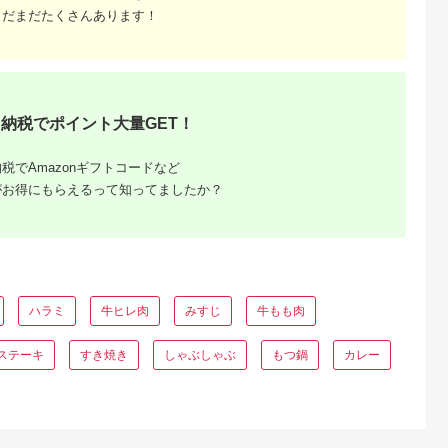
肉 お肉 赤身 ロース
沢 霜降り 和牛 香り
焼き 約300g 冷凍 家
まだまだたくさんあります！
ロースすきやき すき
甘み 深み 舌触り なめ
庭料理 肉質 柔らかい
やき すき焼き 肉のた
らか 三重県 玉城町 長
旨み ブランド牛 牛肉
むら 送料無料
太屋]
ギフト 食卓 高品質
【11008】
納税でポイント大量GET！
税でAmazonギフトコードなど
がお得にもらえるって知ってましたか？
ふるさと
ング｜高
ャンル別
ハラミ
牛ヒレ肉
みすじ
牛もも肉
ステーキ
すき焼き
しゃぶしゃぶ
もつ鍋
カレー