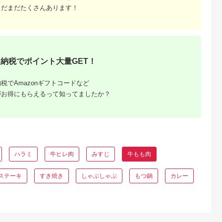
まだまだたくさんあります！
納税でポイント大量GET！
税でAmazonギフトコードなど
がお得にもらえるって知ってましたか？
ハラミ
牛ヒレ肉
みすじ
牛もも肉
ステーキ
すき焼き
しゃぶしゃぶ
もつ鍋
カレー