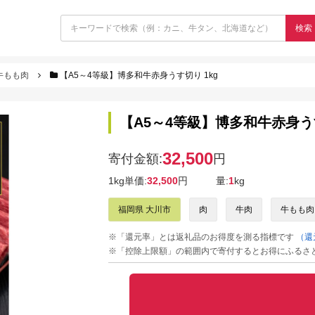
検索
牛もも肉
【A5～4等級】博多和牛赤身うす切り 1kg
【A5～4等級】博多和牛赤身うす
32,500
寄付金額:
円
1kg単価:
32,500
円
量:
1
kg
福岡県 大川市
肉
牛肉
牛もも肉
※「還元率」とは返礼品のお得度を測る指標です
（還
※「控除上限額」の範囲内で寄付するとお得にふるさ