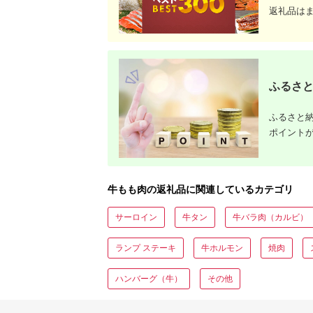
返礼品は
ふるさと
ふるさと納
ポイント
牛もも肉の返礼品に関連しているカテゴリ
サーロイン
牛タン
牛バラ肉（カルビ）
ランプ ステーキ
牛ホルモン
焼肉
ハンバーグ（牛）
その他