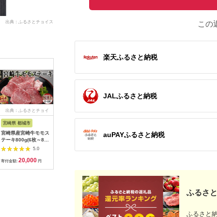
出典：ふるさとチョイス
この
楽天ふるさと納税
JALふるさと納税
出典：ふるさとチョイ
出典：楽天ふるさと納
出典：ふるさと本舗
出典：ふ
ス
税
宮崎県 都城市
和歌山県 那智勝浦町
佐賀県 伊万里市
福岡県 新
宮崎県産宮崎牛モモス
【ふるさと納税】熊野
伊万里牛 A5 赤身3回
K039.
auPAYふるさと納税
テーキ800g(6枚～8
牛ももすき焼肉500グ
定期便 モモスライス
テーキ（
枚)_AC-8915_(都城
ラム（冷凍） | 那智勝
入りすき焼き 焼肉
２回）
5.0
5.0
5.0
市) 宮崎牛 モモステー
浦町 熊野牛 すき焼き
999-J624
20,000
18,000
63,000
2
キ 霜降り あっさり 真
肉 人気 おすすめ 冷凍
寄付金額:
円
寄付金額:
円
寄付金額:
円
寄付金額:
空
肉料理 グルメ 贅沢 焼
肉 和食 お取り寄せ 送
料無料 ふるさと納税
ふるさと
ふるさと