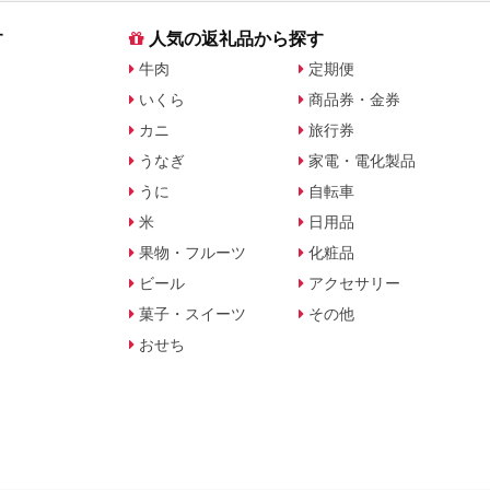
す
人気の返礼品から探す
牛肉
定期便
いくら
商品券・金券
カニ
旅行券
うなぎ
家電・電化製品
うに
自転車
米
日用品
果物・フルーツ
化粧品
ビール
アクセサリー
菓子・スイーツ
その他
おせち