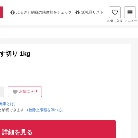
ふるさと納税の
限度額をチェック
返礼品リスト
お気に入り
メニュー
切り 1kg
お気に入り
元率とは）
と納税できます
（控除上限額を調べる）
詳細を見る