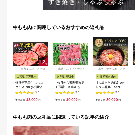
牛もも肉に関連しているおすすめの返礼品
出典：ふるさと本舗
出典：ふるさとチョイ
出典：楽天ふるさと納
ス
税
佐賀県 伊万里市
岐阜県 飛騨市
京都 府福知山市
特撰伊万里牛 モモス
＜8月から寄附額改定
【ふるさと納税】肉ソ
ライス 700g 小間切れ
＞飛騨牛 5等級 もも
ムリエ監修！A5ラン
500g セット 044-
肉レア部位 ランプ 焼
ク厳選和牛ローストビ
5.0
5.0
5.0
J1104
肉用300ｇ 飛騨市推
ーフ(300g×2本・計
32,000
30,000
30,000
奨特産品 古里精肉店
600g) ローストビーフ
寄付金額:
円
寄付金額:
円
寄付金額:
円
牛肉 和牛 肉 焼肉 熨
A5ランク 和牛 レシピ
斗掛け 熨斗掛け
ギフト 贈答 贈答品 お
30000円 3万円
中元 お歳暮 詰め合わ
牛もも肉の返礼品に関連している記事の紹介
[C0043ch]
せ市 【fc-AX001】
【肉のABCフーズ福
知山店】