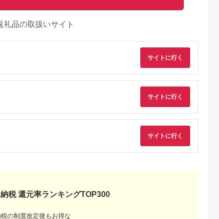
返礼品の取扱いサイト
サイトに行く
サイトに行く
るさとチョイ
出典：ふるさとチョイ
出典：ふるさとプレミ
出典：ふるさとチョ
ス
ス
アム
宮町
山形県 尾花沢市
香川県 土庄町
熊本県 人吉市
博多和牛ミニス
尾花沢牛 赤身ブロッ
小豆島 オリーブ牛 モ
【3ヶ月定期便】熊本
サイトに行く
定期便：全１
ク 食べ比べ モモ400g
モ肉 しゃぶしゃぶ用
県産 あか牛 モモステ
カタ400g 計800g ロ
380g 和牛 黒毛和牛
ーキ 約500g (約
5.0
5.0
5.0
5.0
ーストビーフ用 ja-
ブランド牛 国産牛 国
250g×2パック) 計
00,000
22,000
22,000
45,000
oglns800
産牛肉 牛肉 牛 お肉
1.5kg
円
寄付金額:
円
寄付金額:
円
寄付金額:
円
肉 しゃぶしゃぶ用肉
しゃぶしゃぶ肉 牛も
も肉 牛もも 食品 香川
香川県 土庄町
納税 還元率ランキングTOP300
納税の制度改定後もお得な