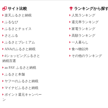
サイト比較
ランキングから探
楽天ふるさと納税
人気ランキング
ふるなび
還元率ランキング
ふるさとチョイス
家電ランキング
さとふる
高額ランキング
ふるさとプレミアム
一人暮らし
ANAのふるさと納税
食べ物以外
dショッピングふるさと
その他のランキング
納税百選
au PAY ふるさと納税
ふるさと本舗
ヤフーのふるさと納税
マイナビふるさと納税
ポイント還元キャンペー
ン