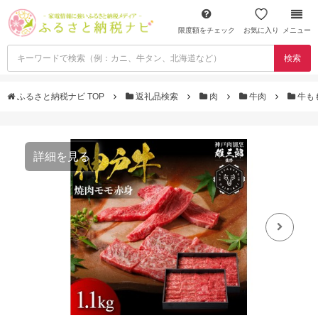
限度額をチェック
お気に入り
メニュー
検索
ふるさと納税ナビ TOP
返礼品検索
肉
牛肉
牛も
詳細を見る