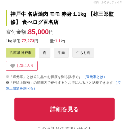
出典：ふるさとチョイス
神戸牛 名店焼肉 モモ 赤身 1.1kg 【雄三郎監
修】 食べログ百名店
85,000
寄付金額:
円
1kg単価:
77,273
円
量:
1.1
kg
兵庫県 神戸市
肉
牛肉
牛もも肉
お気に入り
※「還元率」とは返礼品のお得度を測る指標です
（還元率とは）
※「控除上限額」の範囲内で寄付するとお得にふるさと納税できます
（控
除上限額を調べる）
詳細を見る
この返礼品の取扱いサイト