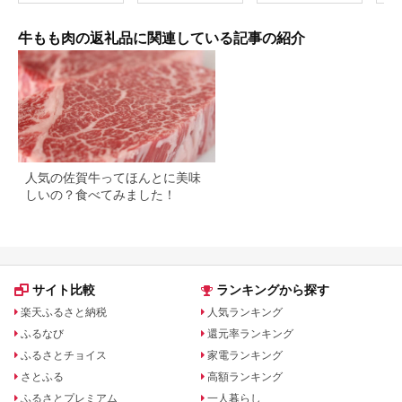
斗掛け 熨斗掛け
肉 
30000円 3万円
料無
[C0043ch]
牛もも肉の返礼品に関連している記事の紹介
人気の佐賀牛ってほんとに美味
しいの？食べてみました！
サイト比較
ランキングから探す
楽天ふるさと納税
人気ランキング
ふるなび
還元率ランキング
ふるさとチョイス
家電ランキング
さとふる
高額ランキング
ふるさとプレミアム
一人暮らし