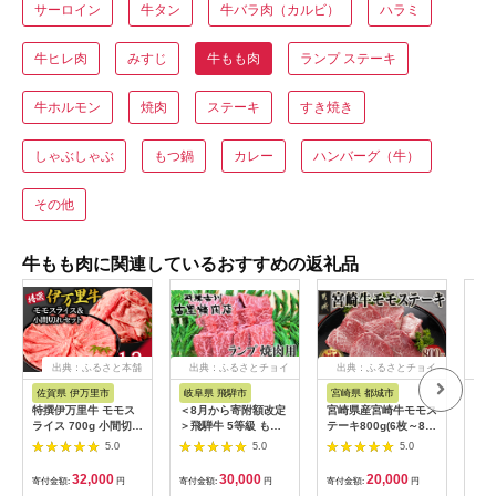
サーロイン
牛タン
牛バラ肉（カルビ）
ハラミ
牛ヒレ肉
みすじ
牛もも肉
ランプ ステーキ
牛ホルモン
焼肉
ステーキ
すき焼き
しゃぶしゃぶ
もつ鍋
カレー
ハンバーグ（牛）
その他
牛もも肉に関連しているおすすめの返礼品
出典：ふるさと本舗
出典：ふるさとチョイ
出典：ふるさとチョイ
出
ス
ス
佐賀県 伊万里市
岐阜県 飛騨市
宮崎県 都城市
和
特撰伊万里牛 モモス
＜8月から寄附額改定
宮崎県産宮崎牛モモス
【ふ
ライス 700g 小間切れ
＞飛騨牛 5等級 もも
テーキ800g(6枚～8
牛も
500g セット 044-
肉レア部位 ランプ 焼
枚)_AC-8915_(都城
ラム
5.0
5.0
5.0
J1104
肉用300ｇ 飛騨市推
市) 宮崎牛 モモステー
浦町
奨特産品 古里精肉店
キ 霜降り あっさり 真
肉 
32,000
30,000
20,000
寄付金額:
円
寄付金額:
円
寄付金額:
円
寄付
牛肉 和牛 肉 焼肉 熨
空
肉料