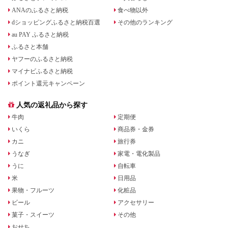
ANAのふるさと納税
食べ物以外
dショッピングふるさと納税百選
その他のランキング
au PAY ふるさと納税
ふるさと本舗
ヤフーのふるさと納税
マイナビふるさと納税
ポイント還元キャンペーン
人気の返礼品から探す
牛肉
定期便
いくら
商品券・金券
カニ
旅行券
うなぎ
家電・電化製品
うに
自転車
米
日用品
果物・フルーツ
化粧品
ビール
アクセサリー
菓子・スイーツ
その他
おせち