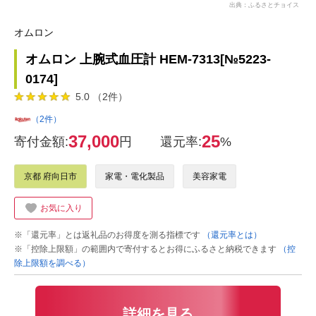
出典：ふるさとチョイス
オムロン
オムロン 上腕式血圧計 HEM-7313[№5223-
0174]
5.0 （2件）
（2件）
37,000
25
寄付金額:
円
還元率:
%
京都 府向日市
家電・電化製品
美容家電
お気に入り
※「還元率」とは返礼品のお得度を測る指標です
（還元率とは）
※「控除上限額」の範囲内で寄付するとお得にふるさと納税できます
（控
除上限額を調べる）
詳細を見る