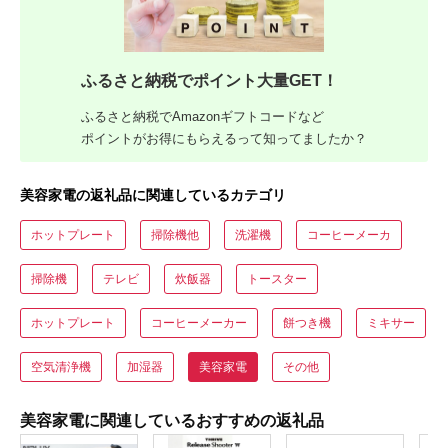
ふるさと納税でポイント大量GET！
ふるさと納税でAmazonギフトコードなど
ポイントがお得にもらえるって知ってましたか？
美容家電の返礼品に関連しているカテゴリ
ホットプレート
掃除機他
洗濯機
コーヒーメーカ
掃除機
テレビ
炊飯器
トースター
ホットプレート
コーヒーメーカー
餅つき機
ミキサー
空気清浄機
加湿器
美容家電
その他
美容家電に関連しているおすすめの返礼品