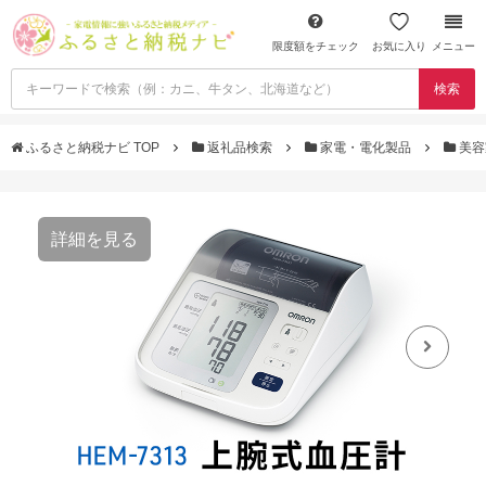
限度額をチェック
お気に入り
メニュー
検索
ふるさと納税ナビ TOP
返礼品検索
家電・電化製品
美容
詳細を見る