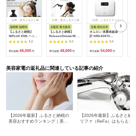
出典：楽天ふるさと納
出典：楽天ふるさと納
出典：ふるさとチョイ
出
税
税
ス
福岡県 福岡市
大阪府 東大阪市
京都 府向日市
長
【ふるさと納税】
【ふるさと納税】
オムロン 体重体組成
【ふ
NIPLUX EMS ヘッ
ReleaseShooterW ハ
計 KRD-608T2-
重力
ド・フェイシャルケア
ンディマッサージャー
W[№5223-0165]
R1
5.0
5.0
5.0
HEAD SPA
MD-8020 - ダブルヘ
| 
PREMIUM NP-
ッドで首、肩、腰をし
ージ
66,000
48,000
54,000
寄付金額:
円
寄付金額:
円
寄付金額:
円
寄付
EHSP23BK アタッチ
っかりマッサージ！簡
無重
メント付 頭皮ケア 頭
単操作と安全機能付き
村 
皮マッサージ ヘッド
家庭用マッサージャ
スパ 美顔器 マッサー
ー 送料無料
美容家電の返礼品に関連している記事の紹介
ジ ボディケア リフト
ケア フェイスケア ス
カルプ ボディ 全身 防
水 美容 美容家電 福岡
市 福岡
【2026年最新】ふるさと納税の
【2026年最新】ふるさと納
美容おすすめランキング｜美容
リファ（ReFa）はもらえる
家電・コスメ・スキンケアを比
ャワーヘッド・ドライヤー対
較
返礼品を徹底解説