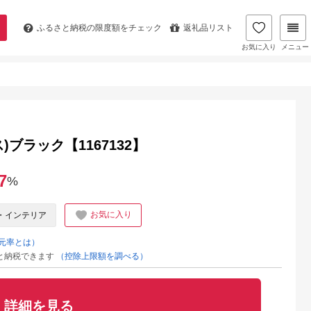
ふるさと納税の
限度額をチェック
返礼品リスト
お気に入り
メニュー
ス)ブラック【1167132】
7
%
お気に入り
・インテリア
元率とは）
と納税できます
（控除上限額を調べる）
詳細を見る