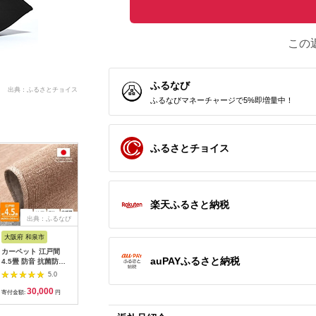
この
ふるなび
出典：ふるさとチョイス
ふるなびマネーチャージで5%即増量中！
ふるさとチョイス
楽天ふるさと納税
出典：ふるなび
出典：auPAYふるさと納
出典：ふるなび
出典：楽
税
大阪府 和泉市
和歌山県 海南市
大阪府 泉大津市
大阪府 和
カーペット 江戸間
【3点セット】フェブ
カーペット フロッシ
【ふるさ
auPAYふるさと納税
4.5畳 防音 抗菌防臭
ラ ダイニングテーブ
ュ2 ローズ 120cm円
fresco
厚手 ツワブキ
ル 90 ＋ チェア 2脚
形｜日本製 国産 敷物
たキット
5.0
5.0
5.0
261×261cm ベージュ
ナチュラル
ラグ アース防ダニ 抗
域：離島
30,000
104,000
39,000
4
日本製【1520479】
AKU102214702
菌防臭 防炎 滑り止め
縄県】【15
寄付金額:
円
寄付金額:
円
寄付金額:
円
寄付金額:
床暖ホットカーペット
対応 [5088]