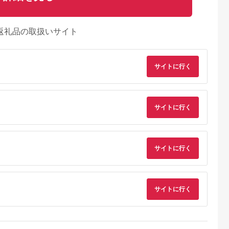
返礼品の取扱いサイト
サイトに行く
サイトに行く
サイトに行く
天ふるさと納
出典：ふるさとチョイ
出典：ふるなび
出典：ふるな
税
ス
泉市
岐阜県 安八町
千葉県 佐倉市
兵庫県 加西市
と納税】
[№5331-0123]野球道
Yogibo Lounger(ヨギ
クッション MOGU 
サイトに行く
のこどもてが
具突っ張りラック 白
ボー ラウンジャー)ラ
ウダーマックス ビー
【配送不可地
バットスタンド ソフ
イムグリーン_雑貨・
ズ クッション ネイビ
5.0
5.0
5.0
5.0
・北海道・沖
トボール 国産
日用品 椅子・チェ
ー
8,000
55,000
88,000
143,000
09550】
ア・ソファ 家具・イ
円
寄付金額:
円
寄付金額:
円
寄付金額:
円
ンテリア _【配送不可
地域：離島】