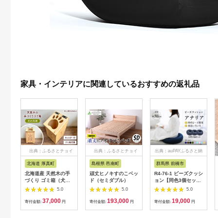
家具・インテリアに関連しているおすすめの返礼品
出典：ふるさとチョイ
出典：ふるさとチョイ
出典：auPAYふるさと納
ス
ス
税
北海道 厚真町
島根県 邑南町
群馬県 前橋市
北海道産 天然木の手
頑丈ヒノキすのこベッ
R4-76-1 ビーズクッシ
づくり ゴミ箱（犬の
ド（セミダブル）
ョン【同色3個セッ
肉球）《厚真町》【木
ト】アナリア（大ビー
5.0
5.0
5.0
工房TANAKA】 ごみ
ズ）【ブラウン】｜ビ
37,000
193,000
19,000
箱 ゴミ箱 木製 天然木
ーズ 大ビーズ クッシ
寄付金額:
円
寄付金額:
円
寄付金額:
円
日用品 雑貨 犬 北海道
ョン 枕 まくら 背あて
ハンドメイド インテ
足置き お昼寝枕 腰当