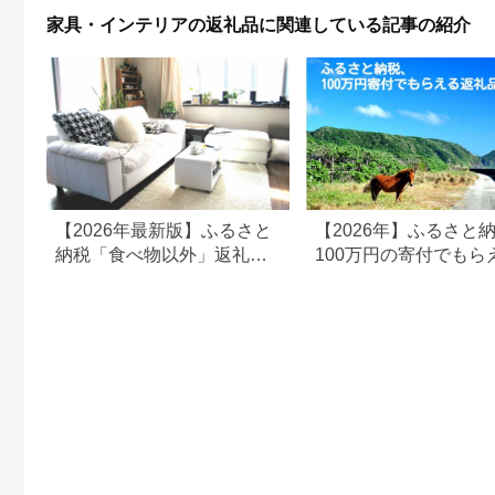
リア [AXAU015]
やわらかい 心地よい
家具・インテリアの返礼品に関連している記事の紹介
37000円
気持ちいい しっとり
ふわふわ リラックス
座り心地 体圧分散 妊
婦 子ども ソファ 座い
す のびのび 快適 ふん
わり 疲れない 体圧分
散
【2026年最新版】ふるさと
【2026年】ふるさと
納税「食べ物以外」返礼品
100万円の寄付でもら
の還元率ランキング！
すすめ返礼品！