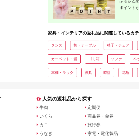
ふるさと納
ポイント
家具・インテリアの返礼品に関連しているカテ
タンス
机・テーブル
椅子・チェア
カーペット・畳
ゴミ箱
ソファ
ベ
本棚・ラック
寝具
時計
花瓶
す
人気の返礼品から探す
牛肉
定期便
いくら
商品券・金券
カニ
旅行券
うなぎ
家電・電化製品