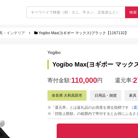
検索
具・インテリア
Yogibo Max(ヨギボー マックス)ブラック【1167132】
Yogibo
Yogibo Max(ヨギボー マック
110,000
2
寄付金額:
円
還元率:
奈良県 大和高田市
日用品・雑貨
家具
※「還元率」とは返礼品のお得度を測る指標です
（還
※「控除上限額」の範囲内で寄付するとお得にふるさ