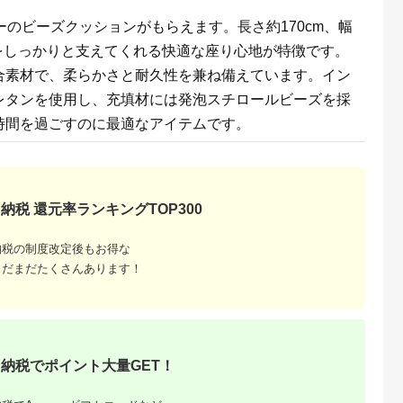
【1172131】
ラーのビーズクッションがもらえます。長さ約170cm、幅
、体をしっかりと支えてくれる快適な座り心地が特徴です。
合素材で、柔らかさと耐久性を兼ね備えています。イン
レタンを使用し、充填材には発泡スチロールビーズを採
時間を過ごすのに最適なアイテムです。
ーブルお
026年
納税 還元率ランキングTOP300
納税の制度改定後もお得な
まだまだたくさんあります！
納税でポイント大量GET！