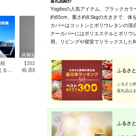
返礼品紹介
Yogiboの人気アイテム、ブラックカ
約65cm、重さ約8.5kgの大きさで
カバーはコットンとポリウレタンの混
ナーカバーにはポリエステルとポリウ
用。リビングや寝室でリラックスした
納税
【2026年最新】ふるさと納
ふるさと納税のテ
えるお
税 高額返礼品ランキング｜
すすめランキング【2
ふるさと
10万円〜100万円超の豪華
最新版】
返礼品を比較
ふるさと
返礼品は
ふるさと