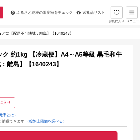
ふるさと納税の
限度額をチェック
返礼品リスト
お気に入り
メニュー
などに【配送不可地域：離島】【1640243】
 約1kg 【冷蔵便】A4～A5等級 黒毛和牛
離島】【1640243】
に入り
元率とは）
と納税できます
（控除上限額を調べる）