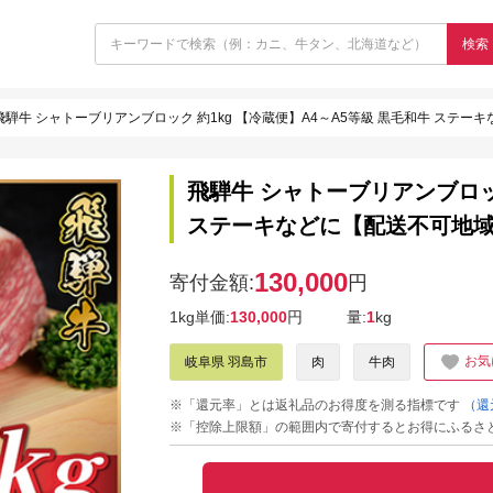
検索
飛騨牛 シャトーブリアンブロック 約1kg 【冷蔵便】A4～A5等級 黒毛和牛 ステーキ
飛騨牛 シャトーブリアンブロック
ステーキなどに【配送不可地域：
130,000
寄付金額:
円
1kg単価:
130,000
円
量:
1
kg
お気
岐阜県 羽島市
肉
牛肉
※「還元率」とは返礼品のお得度を測る指標です
（還
※「控除上限額」の範囲内で寄付するとお得にふるさ