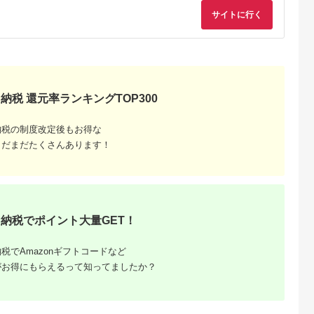
サイトに行く
ふるさと
納税 還元率ランキングTOP300
ング｜高
ャンル別
納税の制度改定後もお得な
まだまだたくさんあります！
納税でポイント大量GET！
税でAmazonギフトコードなど
がお得にもらえるって知ってましたか？