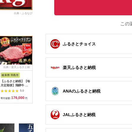
出典：ふるなび
この
ふるさとチョイス
楽天ふるさと納税
出典：楽天ふるさと納
出典：JRE MALLふる
出典：ふるラボ
出典：ふ
税
さと納税
岐阜県 羽島市
長野県 阿智村
岐阜県 中津川市
福岡県 飯
【ふるさと納税】【毎
幻の美味「村沢牛」焼
【数量限定！チルド
【C2-01
月定期便】飛騨牛 シ
肉用 350g（モモ・
（冷蔵）発送！】「飛
モモ焼肉
ャトーブリアン
バラ・ロース）｜ 牛
騨牛」A5等級サーロ
ANAのふるさと納税
5.0
5.0
5.0
450g(150g×3枚)【冷
肉 お肉 肉 和牛 焼肉
インステーキ 200g×2
176,000
19,000
24,000
3
蔵便】全3回【配送不
焼き肉 やきにく 京都
枚 鉄板焼き 網焼き 焼
寄付金額:
円
寄付金額:
円
寄付金額:
円
寄付金額:
可地域：離島】
限定 ギフト 送料無料
肉 バーベキュー BBQ
【4053246】
信州 長野県産
F4N-1239
JALふるさと納税