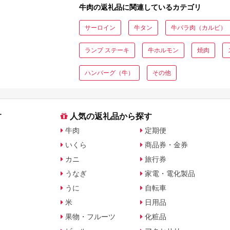
牛肉の返礼品に関連しているカテゴリ
サーロイン
牛タン
牛バラ肉（カルビ）
ランプ ステーキ
牛ホルモン
焼肉
ハンバーグ（牛）
その他
す
人気の返礼品から探す
牛肉
定期便
いくら
商品券・金券
カニ
旅行券
うなぎ
家電・電化製品
うに
自転車
米
日用品
果物・フルーツ
化粧品