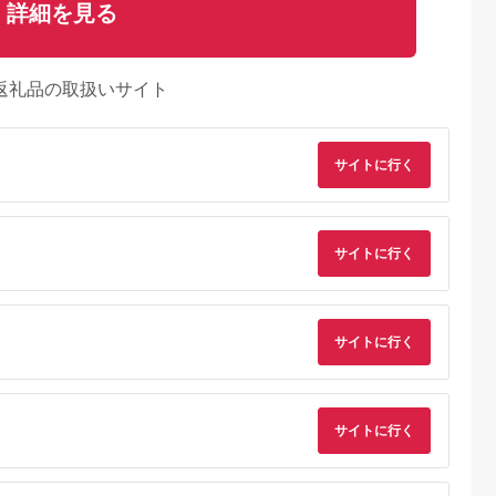
詳細を見る
返礼品の取扱いサイト
サイトに行く
サイトに行く
るさとプレミ
出典：ふるなび
出典：ふるなび
出典：auPAYふるさと
アム
塚市
三重県 明和町
北海道 帯広市
兵庫県 太子町
9】博多和牛
松阪牛カイノミステー
豊西牛 サイコロステ
＜牧場直営店玉家＞
用・スライス
キ150g×4枚 SS74
ーキ 1.2kg (200g×6
戸牛サーロインステ
パック) トヨぽん付
キ200g×2枚シャトー
サイトに行く
5.0
5.0
5.0
5.0
【配送不可地域：離
ブリアン(ヘレ)ステー
2,000
30,000
28,000
40,000
島】【1385039】
キ90g×2枚_ 神戸牛
円
寄付金額:
円
寄付金額:
円
寄付金額:
円
牛肉 肉 牛 にく ステ
ーキ サーロイン シャ
トーブリアン ヘレ 贈
答 ギフト プレゼント
サイトに行く
神戸 兵庫県 冷凍 送
無料 【1273661】