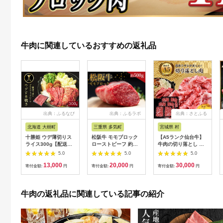
牛肉に関連しているおすすめの返礼品
出典：ふるなび
出典：ふるラボ
出典：さとふる
北海道 大樹町
三重県 多気町
宮城県 村
十勝姫 ウデ薄切りス
松阪牛 モモブロック
【A5ランク仙台牛】
ライス300g【配送不
ローストビーフ 約
牛肉の切り落とし 合
可地域：離島】
500g 国産牛 和牛 ブ
計1.8kg(300g×6) 小
5.0
5.0
5.0
【1397674】
ランド牛 JGAP家
分けで使い勝手も◎
13,000
20,000
30,000
畜・畜産物 農場
寄付金額:
円
寄付金額:
円
寄付金額:
円
HACCP認証農場 牛肉
肉 高級 人気 おすすめ
神戸牛 近江牛 に並ぶ
牛肉の返礼品に関連している記事の紹介
日本三大和牛 松阪 松
坂牛 松坂 モモ ビーフ
シチュー カレー 霜降
り 三重県 多気町 SS-
32