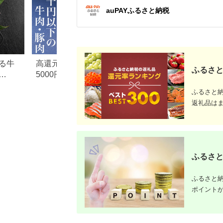
auPAYふるさと納税
る牛
高還元率！ふるさと納税
【2026年版】楽天
ふるさと
5000円以下でおすすめ牛肉
納税 還元率ランキ
元率・
＆豚肉ランキング！
還元率返礼品をジ
ふるさと
に比較
返礼品は
ふるさと
ふるさと納
ポイント