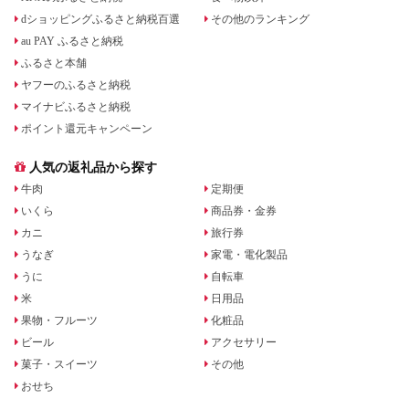
dショッピングふるさと納税百選
その他のランキング
au PAY ふるさと納税
ふるさと本舗
ヤフーのふるさと納税
マイナビふるさと納税
ポイント還元キャンペーン
人気の返礼品から探す
牛肉
定期便
いくら
商品券・金券
カニ
旅行券
うなぎ
家電・電化製品
うに
自転車
米
日用品
果物・フルーツ
化粧品
ビール
アクセサリー
菓子・スイーツ
その他
おせち