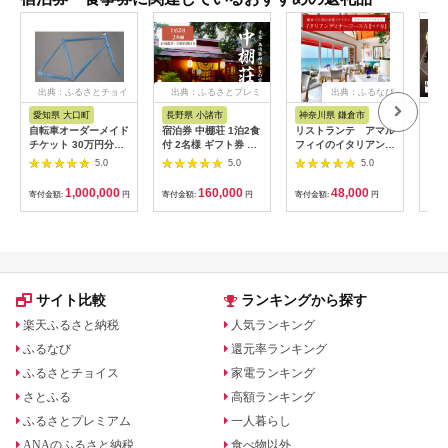
出典：ふるさとチョイ
出典：ふるさとプレミ
出典：ふるなび
ス
アム
愛知県 大口町
長野県 小諸市
神奈川県 鎌倉市
京
自転車オーダーメイド
宿泊券 中棚荘 1泊2食
リストランテ アマル
専門
チケット 30万円分
付 2名様 ギフト券 チ
フィイのイタリアンデ
菜と
【1360365】
ケット 券 宿泊 旅行
ィナーコースA ペア
池】
5.0
5.0
5.0
温泉 食事
券
鳥コ
064
1,000,000
160,000
48,000
寄付金額:
円
寄付金額:
円
寄付金額:
円
寄付
サイト比較
ランキングから探す
楽天ふるさと納税
人気ランキング
ふるなび
還元率ランキング
ふるさとチョイス
家電ランキング
さとふる
高額ランキング
ふるさとプレミアム
一人暮らし
ANAのふるさと納税
食べ物以外