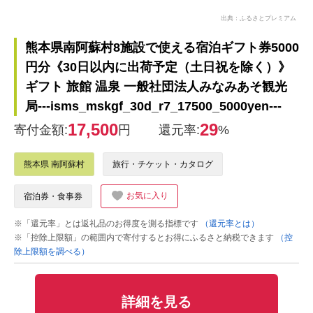
出典：ふるさとプレミアム
熊本県南阿蘇村8施設で使える宿泊ギフト券5000
円分《30日以内に出荷予定（土日祝を除く）》
ギフト 旅館 温泉 一般社団法人みなみあそ観光
局---isms_mskgf_30d_r7_17500_5000yen---
17,500
29
寄付金額:
円
還元率:
%
熊本県 南阿蘇村
旅行・チケット・カタログ
お気に入り
宿泊券・食事券
※「還元率」とは返礼品のお得度を測る指標です
（還元率とは）
※「控除上限額」の範囲内で寄付するとお得にふるさと納税できます
（控
除上限額を調べる）
詳細を見る