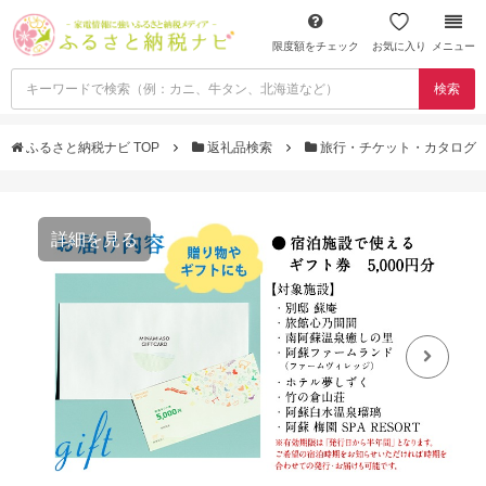
限度額をチェック
お気に入り
メニュー
検索
ふるさと納税ナビ TOP
返礼品検索
旅行・チケット・カタログ
詳細を見る