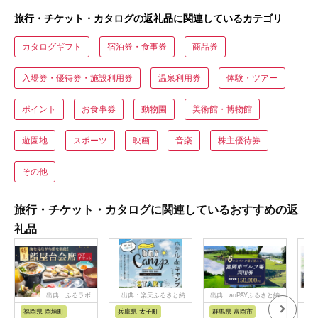
旅行・チケット・カタログの返礼品に関連しているカテゴリ
カタログギフト
宿泊券・食事券
商品券
入場券・優待券・施設利用券
温泉利用券
体験・ツアー
ポイント
お食事券
動物園
美術館・博物館
遊園地
スポーツ
映画
音楽
株主優待券
その他
旅行・チケット・カタログに関連しているおすすめの返
礼品
出典：ふるラボ
出典：楽天ふるさと納
出典：auPAYふるさと納
出典
税
税
福岡県 岡垣町
兵庫県 太子町
群馬県 富岡市
長