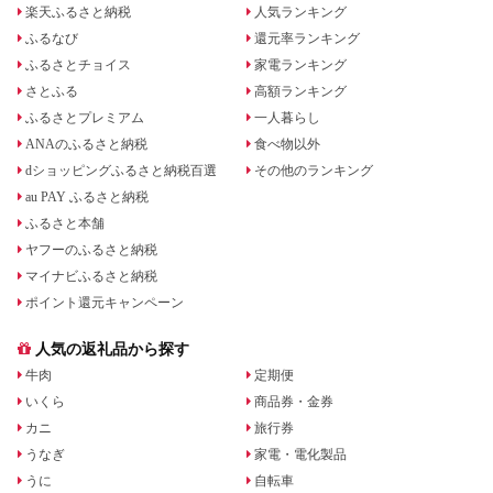
楽天ふるさと納税
人気ランキング
ふるなび
還元率ランキング
ふるさとチョイス
家電ランキング
さとふる
高額ランキング
ふるさとプレミアム
一人暮らし
ANAのふるさと納税
食べ物以外
dショッピングふるさと納税百選
その他のランキング
au PAY ふるさと納税
ふるさと本舗
ヤフーのふるさと納税
マイナビふるさと納税
ポイント還元キャンペーン
人気の返礼品から探す
牛肉
定期便
いくら
商品券・金券
カニ
旅行券
うなぎ
家電・電化製品
うに
自転車