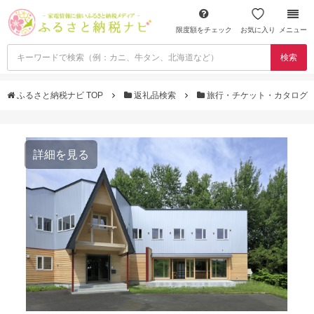
限度額をチェック
お気に入り
メニュー
検索
ふるさと納税ナビ TOP
返礼品検索
旅行・チケット・カタログ
詳細を見る