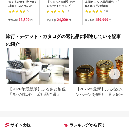
海を見ながら特上鮨を
【ふるさと納税】ホテ
富岡市ゴルフ場利用券
旅行
堪能！ ぶどうの樹 鮨
ルdeデイキャンプ体
(45,000円相当額) ゴ
運転
屋台ペア お食事券 海
験チケット
ルフ チケット 平日 土
列車
5.0
5.0
5.0
鮮 海 屋台 食事 ペア
【1364991】
日 祝日 プレー券 関東
験 
福岡県 岡垣町
群馬県 首都圏 F20E-
列車
68,500
24,000
150,000
寄付金額:
円
寄付金額:
円
寄付金額:
円
寄付
382
ども
県
旅行・チケット・カタログの返礼品に関連している記事
の紹介
【2026年最新版】ふるさと納税
【2026年最新】ふるなびの
「食べ物以外」返礼品の還元率
ンペーンを解説！最大50%還
ランキング！
も
サイト比較
ランキングから探す