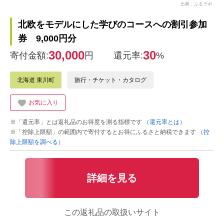
出典：ふるラボ
北欧をモデルにした学びのコースへの割引参加
券 9,000円分
30,000
30
寄付金額:
円
還元率:
%
北海道 東川町
旅行・チケット・カタログ
お気に入り
※「還元率」とは返礼品のお得度を測る指標です
（還元率とは）
※「控除上限額」の範囲内で寄付するとお得にふるさと納税できます
（控
除上限額を調べる）
詳細を見る
この返礼品の取扱いサイト