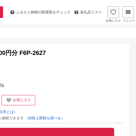
ふるさと納税の
限度額をチェック
返礼品リスト
お気に入り
メニュー
円分 F6P-2627
%
お気に入り
元率とは）
と納税できます
（控除上限額を調べる）