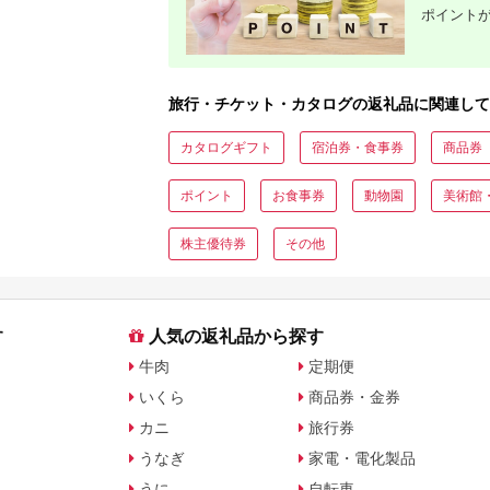
ポイント
旅行・チケット・カタログの返礼品に関連して
カタログギフト
宿泊券・食事券
商品券
ポイント
お食事券
動物園
美術館
株主優待券
その他
す
人気の返礼品から探す
牛肉
定期便
いくら
商品券・金券
カニ
旅行券
うなぎ
家電・電化製品
うに
自転車