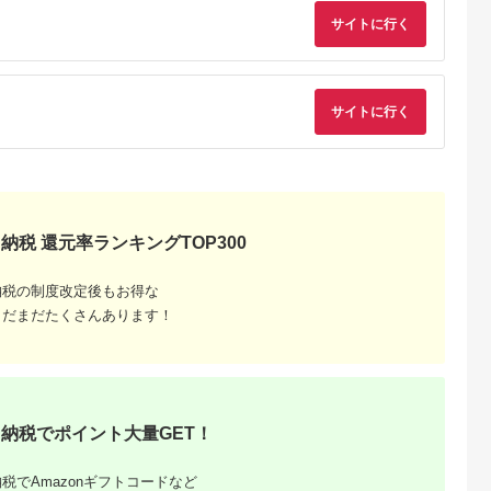
サイトに行く
サイトに行く
収いくら
る？おす
納税 還元率ランキングTOP300
納税の制度改定後もお得な
まだまだたくさんあります！
納税でポイント大量GET！
税でAmazonギフトコードなど