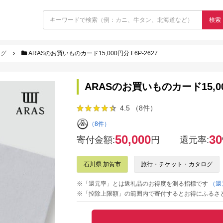
検索
ログ
ARASのお買いものカード15,000円分 F6P-2627
ARASのお買いものカード15,000
4.5 （8件）
（8件）
50,000
30
寄付金額:
円
還元率:
石川県 加賀市
旅行・チケット・カタログ
※「還元率」とは返礼品のお得度を測る指標です
（還
※「控除上限額」の範囲内で寄付するとお得にふるさ