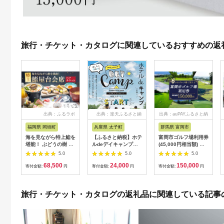
旅行・チケット・カタログに関連しているおすすめの返
出典：ふるラボ
出典：楽天ふるさと納
出典：auPAYふるさと納
税
税
福岡県 岡垣町
兵庫県 太子町
群馬県 富岡市
海を見ながら特上鮨を
【ふるさと納税】ホテ
富岡市ゴルフ場利用券
堪能！ ぶどうの樹 鮨
ルdeデイキャンプ体
(45,000円相当額) ゴ
屋台ペア お食事券 海
験チケット
ルフ チケット 平日 土
5.0
5.0
5.0
鮮 海 屋台 食事 ペア
【1364991】
日 祝日 プレー券 関東
68,500
24,000
150,000
福岡県 岡垣町
群馬県 首都圏 F20E-
寄付金額:
円
寄付金額:
円
寄付金額:
円
382
旅行・チケット・カタログの返礼品に関連している記事