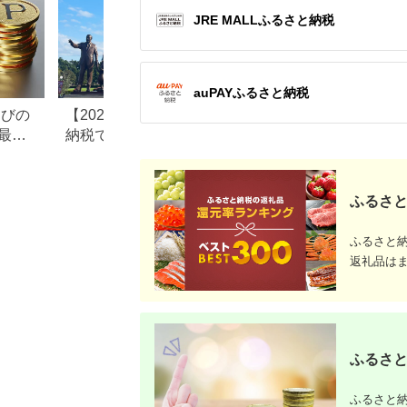
JRE MALLふるさと納税
auPAYふるさと納税
なびの
【2026年最新版】ふるさと
ふるさと納税、年
最大
納税でディズニー返礼品は
で30万円寄付でき
もらえる？ホテル・チケッ
すめ返礼品も紹介
ト・公式グッズを徹底解説
ふるさと
ふるさと
返礼品は
ふるさと
ふるさと納