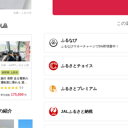
出典：ふるラボ
この
礼品
ふるなび
ふるなびマネーチャージで5%即増量中！
ふるさとチョイス
出典：auPAYふるさと納
出典：dショッピングふ
出典：auPAYふるさと納
出典：ふ
税
るさと納税
税
長野県 上田市
岐阜県 可児市
静岡県 伊東市
神奈川県 
旅行 長野 走る電車の
富士カントリー可児ク
伊東園ホテル・伊東園
159-200
運転室に乗れる 貸切
ラブ利用券（150,000
ホテル別館・伊東園ホ
賓舘 お
列車でお仕事体験 体
円分）【0018-007】
テル松川館 ご宿泊券
F（50,0
ふるさとプレミアム
5.0
5.0
5.0
験 チケット 電車 鉄道
1泊2日2食付き(1名様
神奈川県 
175,000
500,000
30,000
1
列車 サービス 子供 子
分:GAタイプ)
菜 手作り
寄付金額:
円
寄付金額:
円
寄付金額:
円
寄付金額:
ども こども 家族 長野
【1044937】
和風おかず
県
お土産 父
揚げ物 母
の紹介
お歳暮 食
JALふるさと納税
おかず 有
だわり 大