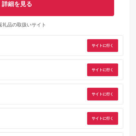
詳細を見る
返礼品の取扱いサイト
サイトに行く
るさとプレミ
出典：JALふるさと納税
出典：ふるラボ
出典：auPAYふるさと
サイトに行く
アム
大磯町
沖縄県 石垣市
北海道 富良野市
長野県 塩尻市
9-06 大磯迎
石垣島の自然を満喫！
北海道富良野市 日本
信州健康ランド ギフ
食事券
石垣島1日アクティビ
旅行 地域限定旅行ク
ト券（1000円券×9
00円分）【
ティ (利用券 1名様分)
ーポン90,000円分
枚） | 信州健康ラン
5.0
5.0
5.0
5.0
サイトに行く
大磯町 お惣
NS-2
サウナ 大浴場 ボディ
69,000
50,000
300,000
34,000
 大磯名産品
ケア リラクゼーショ
円
寄付金額:
円
寄付金額:
円
寄付金額:
円
 おつまみ
ン 施設 宿泊 家族連
の日 贈答品
長野県 塩尻市
の日 ギフト
品 敬老の日
サイトに行く
名地元店 こ
磯グルメ 】