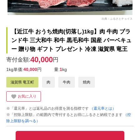
出典：ふるさとチョイス
【近江牛 おうち焼肉(切落し)1kg】肉 牛肉 ブラ
ンド牛 三大和牛 和牛 黒毛和牛 国産 バーベキュ
ー 贈り物 ギフト プレゼント 冷凍 滋賀県 竜王
40,000
寄付金額:
円
1kg単価:
40,000
円
量:
1
kg
滋賀県 竜王町
肉
牛肉
焼肉
お気に入り
※「還元率」とは返礼品のお得度を測る指標です
（還元率とは）
※「控除上限額」の範囲内で寄付するとお得にふるさと納税できます
（控
除上限額を調べる）