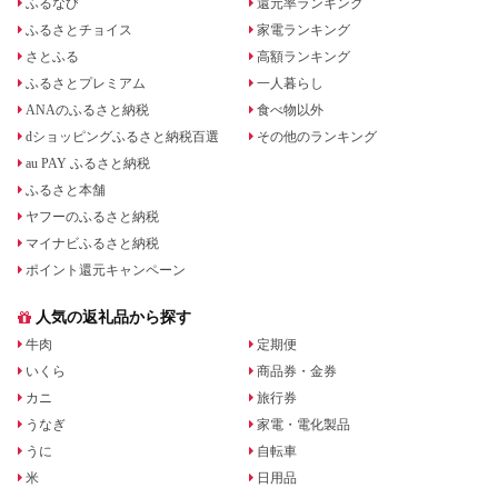
ふるなび
還元率ランキング
ふるさとチョイス
家電ランキング
さとふる
高額ランキング
ふるさとプレミアム
一人暮らし
ANAのふるさと納税
食べ物以外
dショッピングふるさと納税百選
その他のランキング
au PAY ふるさと納税
ふるさと本舗
ヤフーのふるさと納税
マイナビふるさと納税
ポイント還元キャンペーン
人気の返礼品から探す
牛肉
定期便
いくら
商品券・金券
カニ
旅行券
うなぎ
家電・電化製品
うに
自転車
米
日用品