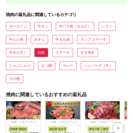
焼肉の返礼品に関連しているカテゴリ
サーロイン
牛タン
牛バラ肉（カルビ）
ハラミ
牛ヒレ肉
みすじ
牛もも肉
ランプ ステーキ
牛ホルモン
焼肉
ステーキ
すき焼き
しゃぶしゃぶ
もつ鍋
カレー
ハンバーグ（牛）
その他
焼肉に関連しているおすすめの返礼品
出典：ふるさとチョイ
出典：ふるさとチョイ
出典：ふるさとチョイ
出
ス
ス
ス
宮崎県 椎葉村
福井県 坂井市
神奈川県 三浦市
熊