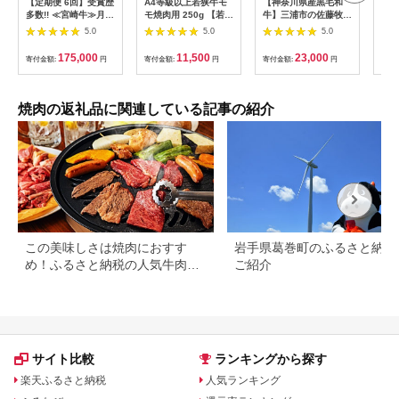
【定期便 6回】受賞歴
A4等級以上若狭牛モ
【神奈川県産黒毛和
GI
多数!! ≪宮崎牛≫月に
モ焼肉用 250g 【若狭
牛】三浦市の佐藤牧場
切り
一度のお楽しみ定期便
牛 焼肉 焼き肉 A4 等
が育てた葉山牛 切り
牛肉
5.0
5.0
5.0
【総重量4.75Kg】
級 国産和牛 黒毛和牛
落とし3P M079-
肉 
【ステーキ・焼肉・す
黒毛和種 ブランド牛
006-02
牛 
175,000
11,500
23,000
寄付金額:
円
寄付金額:
円
寄付金額:
円
寄付
き焼き・しゃぶしゃ
和牛 肉 牛 牛肉 もも
県産
ぶ】送料無料 宮崎県
肉 モモ肉 坂井市 福井
クビ
椎葉村 秘境 国産 宮崎
県産 国産 冷凍】 [A-
ーベ
県産 ブランド牛 牛肉
10702]
け 
焼肉の返礼品に関連している記事の紹介
牛 和牛 肉 肩ロース
市 
ヒレ もも ロース うで
る】[
ばら 牛丼 うまい 美味
しい おすすめ おかず
多用途 ギフト 贈り物
プレゼント パーティ
ー 誕生日 記念日 お土
産 敬老 お中元 お歳暮
【MT-51】
この美味しさは焼肉におすす
岩手県葛巻町のふるさと納税
め！ふるさと納税の人気牛肉還
ご紹介
元率ランキング
サイト比較
ランキングから探す
楽天ふるさと納税
人気ランキング