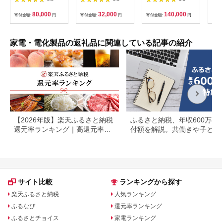
ラック
co
統工
80,000
32,000
140,000
寄付金額:
円
寄付金額:
円
寄付金額:
円
寄付
もり
ひら
季 
暮ら
家電・電化製品の返礼品に関連している記事の紹介
接照
【2026年版】楽天ふるさと納税
ふるさと納税、年収600万の
還元率ランキング｜高還元率返
付額を解説。共働きや子ども
礼品をジャンル別に比較
いる場合も
サイト比較
ランキングから探す
楽天ふるさと納税
人気ランキング
ふるなび
還元率ランキング
ふるさとチョイス
家電ランキング