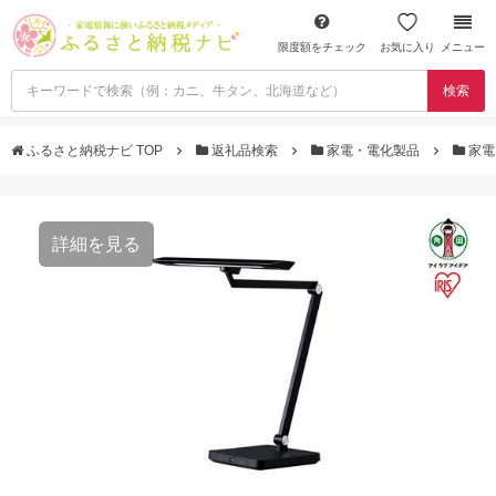
限度額をチェック
お気に入り
メニュー
検索
ふるさと納税ナビ TOP
返礼品検索
家電・電化製品
家電
詳細を見る