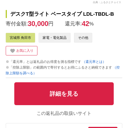
出典：ふるさとチョイス
デスクT型ライト ベースタイプ LDL-TBDL-B
30,000
42
寄付金額:
円
還元率:
%
宮城県 角田市
家電・電化製品
その他
お気に入り
※「還元率」とは返礼品のお得度を測る指標です
（還元率とは）
※「控除上限額」の範囲内で寄付するとお得にふるさと納税できます
（控
除上限額を調べる）
詳細を見る
この返礼品の取扱いサイト