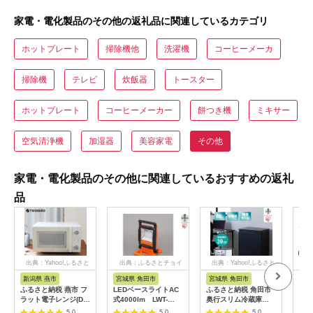
家電・電化製品のその他の返礼品に関連しているカテゴリ
ホットプレート
掃除機他
洗濯機
コーヒーメーカ
掃除機
テレビ
炊飯器
トースター
ホットプレート
コーヒーメーカー
餅つき機
ミキサー
空気清浄機
加湿器
美容家電
その他
家電・電化製品のその他に関連しているおすすめの返礼
品
出典：Yahoo!ふるさと
出典：ふるさとチョイ
出典：Yahoo!ふるさと
出典
納税
ス
納税
新潟県 燕市
宮城県 角田市
宮城県 角田市
福
ふるさと納税 燕市 フ
LEDベースライトAC
ふるさと納税 角田市
【八
ラット電子レンジ(DR-
式4000lm LWT-
奥行スリム冷蔵庫
気球
LD20W)
4000BA
66L IRSN-7A-B ブ
たイ
5.0
5.0
5.0