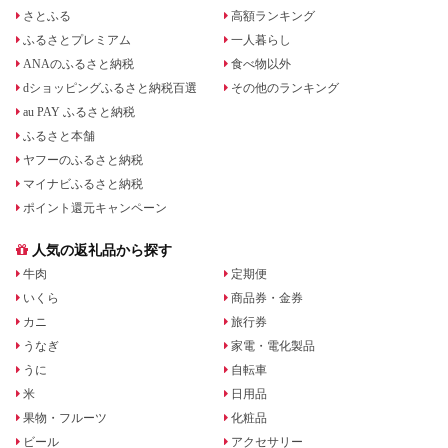
さとふる
高額ランキング
ふるさとプレミアム
一人暮らし
ANAのふるさと納税
食べ物以外
dショッピングふるさと納税百選
その他のランキング
au PAY ふるさと納税
ふるさと本舗
ヤフーのふるさと納税
マイナビふるさと納税
ポイント還元キャンペーン
人気の返礼品から探す
牛肉
定期便
いくら
商品券・金券
カニ
旅行券
うなぎ
家電・電化製品
うに
自転車
米
日用品
果物・フルーツ
化粧品
ビール
アクセサリー