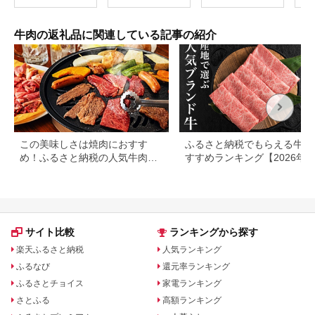
肉 高級 人気 おすすめ
信州
神戸牛 近江牛 に並ぶ
日本三大和牛 松阪 松
牛肉の返礼品に関連している記事の紹介
坂牛 松坂 モモ ビーフ
シチュー カレー 霜降
り 三重県 多気町 SS-
32
この美味しさは焼肉におすす
ふるさと納税でもらえる牛肉
め！ふるさと納税の人気牛肉還
すすめランキング【2026年
元率ランキング
版】還元率・用途別で徹底比
サイト比較
ランキングから探す
楽天ふるさと納税
人気ランキング
ふるなび
還元率ランキング
ふるさとチョイス
家電ランキング
さとふる
高額ランキング