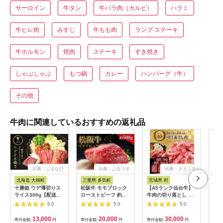
サーロイン
牛タン
牛バラ肉（カルビ）
ハラミ
牛ヒレ肉
みすじ
牛もも肉
ランプ ステーキ
牛ホルモン
焼肉
ステーキ
すき焼き
しゃぶしゃぶ
もつ鍋
カレー
ハンバーグ（牛）
その他
牛肉に関連しているおすすめの返礼品
出典：ふるなび
出典：ふるラボ
出典：さとふる
出
北海道 大樹町
三重県 多気町
宮城県 村
長
十勝姫 ウデ薄切りス
松阪牛 モモブロック
【A5ランク仙台牛】
幻の
ライス300g【配送不
ローストビーフ 約
牛肉の切り落とし 合
肉用
可地域：離島】
500g 国産牛 和牛 ブ
計1.8kg(300g×6) 小
バラ
5.0
5.0
5.0
【1397674】
ランド牛 JGAP家
分けで使い勝手も◎
肉 
畜・畜産物 農場
焼き
13,000
20,000
30,000
寄付金額:
円
寄付金額:
円
寄付金額:
円
寄付
HACCP認証農場 牛肉
限定