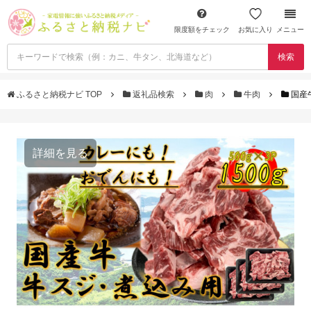
限度額をチェック
お気に入り
メニュー
検索
ふるさと納税ナビ TOP
返礼品検索
肉
牛肉
国産牛
詳細を見る