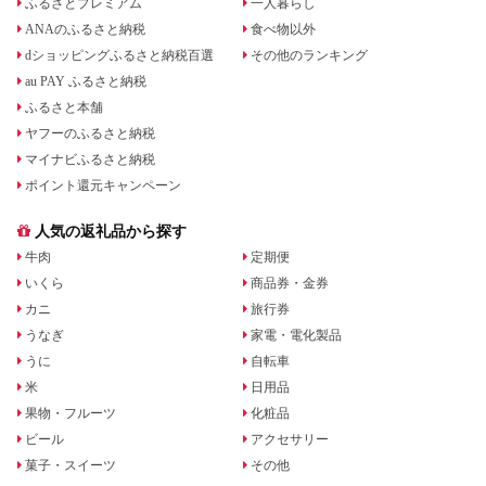
ふるさとプレミアム
一人暮らし
ANAのふるさと納税
食べ物以外
dショッピングふるさと納税百選
その他のランキング
au PAY ふるさと納税
ふるさと本舗
ヤフーのふるさと納税
マイナビふるさと納税
ポイント還元キャンペーン
人気の返礼品から探す
牛肉
定期便
いくら
商品券・金券
カニ
旅行券
うなぎ
家電・電化製品
うに
自転車
米
日用品
果物・フルーツ
化粧品
ビール
アクセサリー
菓子・スイーツ
その他