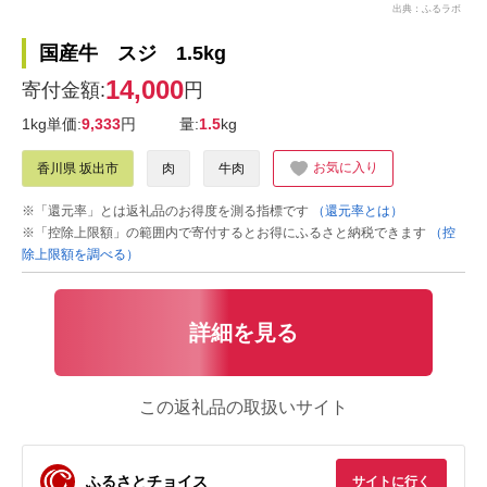
出典：ふるラボ
国産牛 スジ 1.5kg
14,000
寄付金額:
円
1kg単価:
9,333
円
量:
1.5
kg
お気に入り
香川県 坂出市
肉
牛肉
※「還元率」とは返礼品のお得度を測る指標です
（還元率とは）
※「控除上限額」の範囲内で寄付するとお得にふるさと納税できます
（控
除上限額を調べる）
詳細を見る
この返礼品の取扱いサイト
ふるさとチョイス
サイトに行く