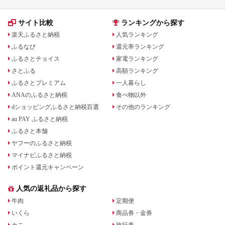
サイト比較
ランキングから探す
楽天ふるさと納税
人気ランキング
ふるなび
還元率ランキング
ふるさとチョイス
家電ランキング
さとふる
高額ランキング
ふるさとプレミアム
一人暮らし
ANAのふるさと納税
食べ物以外
dショッピングふるさと納税百選
その他のランキング
au PAY ふるさと納税
ふるさと本舗
ヤフーのふるさと納税
マイナビふるさと納税
ポイント還元キャンペーン
人気の返礼品から探す
牛肉
定期便
いくら
商品券・金券
カニ
旅行券