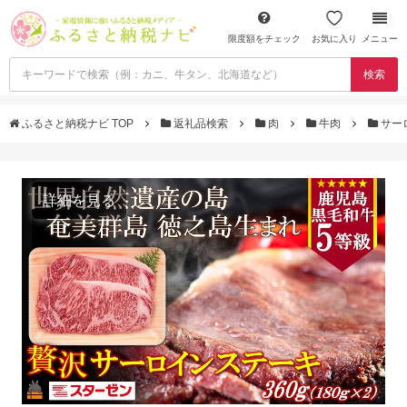
限度額をチェック
お気に入り
メニュー
検索
ふるさと納税ナビ TOP
返礼品検索
肉
牛肉
サー
詳細を見る