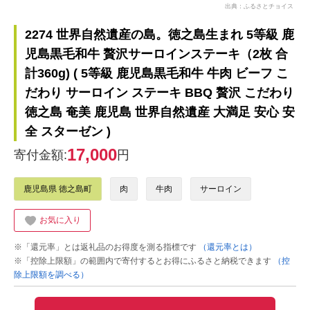
出典：ふるさとチョイス
2274 世界自然遺産の島。徳之島生まれ 5等級 鹿
児島黒毛和牛 贅沢サーロインステーキ（2枚 合
計360g) ( 5等級 鹿児島黒毛和牛 牛肉 ビーフ こ
だわり サーロイン ステーキ BBQ 贅沢 こだわり
徳之島 奄美 鹿児島 世界自然遺産 大満足 安心 安
全 スターゼン )
17,000
寄付金額:
円
鹿児島県 徳之島町
肉
牛肉
サーロイン
お気に入り
※「還元率」とは返礼品のお得度を測る指標です
（還元率とは）
※「控除上限額」の範囲内で寄付するとお得にふるさと納税できます
（控
除上限額を調べる）