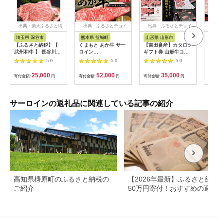
出典：楽天ふるさと納
出典：ふるさとチョイ
出典：ふるさとチョイ
出
税
ス
ス
埼玉県 深谷市
熊本県 益城町
山形県 山形市
徳
【ふるさと納税】【
くまもと あか牛 サー
【吉田畜産】カタログ
05
武州和牛 】 長谷川ビ
ロイン
ギフト券 山形牛コー
サー
ーフ （ 埼玉県 深谷市
1.0kg（250g×4枚）
ス 10000円分 FY22-
枚
5.0
5.0
5.0
牛 ） サーロインステ
牛肉 牛 肉
264
ーキ （ ロース ）
25,000
52,000
35,000
寄付金額:
円
寄付金額:
円
寄付金額:
円
寄付
470g 和牛【11218-
0358】
サーロインの返礼品に関連している記事の紹介
高知県梼原町のふるさと納税の
【2026年最新】ふるさと納
ご紹介
50万円寄付！おすすめの返礼
まとめ