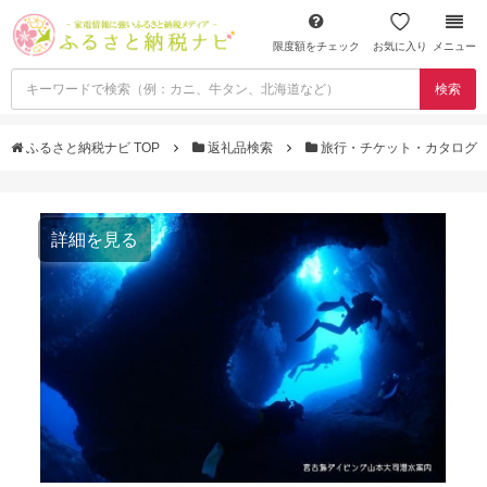
限度額をチェック
お気に入り
メニュー
検索
ふるさと納税ナビ TOP
返礼品検索
旅行・チケット・カタログ
詳細を見る