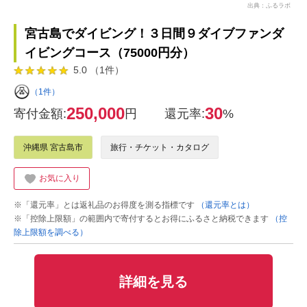
出典：ふるラボ
宮古島でダイビング！３日間９ダイブファンダ
イビングコース（75000円分）
5.0 （1件）
（1件）
250,000
30
寄付金額:
円
還元率:
%
沖縄県 宮古島市
旅行・チケット・カタログ
お気に入り
※「還元率」とは返礼品のお得度を測る指標です
（還元率とは）
※「控除上限額」の範囲内で寄付するとお得にふるさと納税できます
（控
除上限額を調べる）
詳細を見る