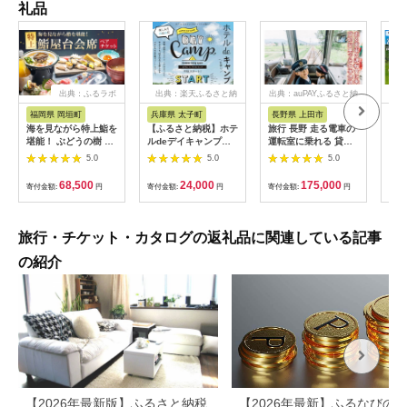
礼品
出典：ふるラボ
出典：楽天ふるさと納
出典：auPAYふるさと納
出
税
税
福岡県 岡垣町
兵庫県 太子町
長野県 上田市
岐
海を見ながら特上鮨を
【ふるさと納税】ホテ
旅行 長野 走る電車の
富士
堪能！ ぶどうの樹 鮨
ルdeデイキャンプ体
運転室に乗れる 貸切
ラブ
屋台ペア お食事券 海
験チケット
列車でお仕事体験 体
円分
5.0
5.0
5.0
鮮 海 屋台 食事 ペア
【1364991】
験 チケット 電車 鉄道
福岡県 岡垣町
列車 サービス 子供 子
68,500
24,000
175,000
寄付金額:
円
寄付金額:
円
寄付金額:
円
寄付
ども こども 家族 長野
県
旅行・チケット・カタログの返礼品に関連している記事
の紹介
【2026年最新版】ふるさと納税
【2026年最新】ふるなびの