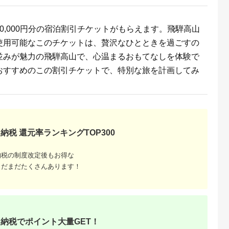
 旅行 ホテル
ト プライベート空間
泉 オーシャ
地産地消 レストラン
1泊2日 バイ
ショップ ミュージア
み放題 割引
ム 八ヶ岳 観光
0,000円分の宿泊割引チケットがもらえます。飛騨高山
千葉県 木更
無料
使用可能なこのチケットは、贅沢なひとときを過ごすの
並みが魅力の飛騨高山で、心温まるおもてなしを体験で
おすすめのこの割引チケットで、特別な旅を計画してみ
るさと納
納税 還元率ランキングTOP300
納税の制度改定後もお得な
まだまだたくさんあります！
納税でポイント大量GET！