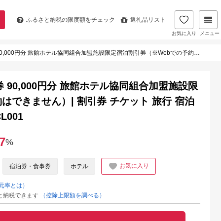
ふるさと納税の
限度額をチェック
返礼品リスト
お気に入り
メニュー
協同組合加盟施設限定宿泊割引券（※Webでの予約はできません）| 割引券 チケット 旅行 宿泊 飛騨高山旅館ホテル協同組合 CL001
 90,000円分 旅館ホテル協同組合加盟施設限
はできません）| 割引券 チケット 旅行 宿泊
001
7
%
お気に入り
宿泊券・食事券
ホテル
元率とは）
と納税できます
（控除上限額を調べる）