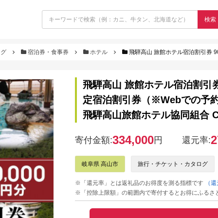
検索
ログ
宿泊券・食事券
ホテル
飛騨高山 旅館ホテル宿泊割引券 90,000円分 旅館ホテル
飛騨高山 旅館ホテル宿泊割引券
定宿泊割引券（※Webでの予約
飛騨高山旅館ホテル協同組合 CL
334,000
2
寄付金額:
円
還元率:
岐阜県 高山市
旅行・チケット・カタログ
※「還元率」とは返礼品のお得度を測る指標です
（還
※「控除上限額」の範囲内で寄付するとお得にふるさ