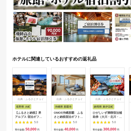
ホテルに関連しているおすすめの返礼品
出典：ふるさとチョイ
出典：ふるさとチョイ
出典：ふるさとチョイ
ス
ス
ス
長野県 大町
沖縄県 那覇市
静岡県 東伊豆町
【ふるさと納税】界
OMO5沖縄那覇 ふる
ひがしいず満喫宿泊補
アルプス 宿泊ギフト
さと納税宿泊ギフト券
助券（大川・北川・熱
券（15,000円分）
(12,000円)
川・片瀬・白田・稲取
5.0
5.0
5.0
【星野リゾート】
温泉）
50,000
40,000
300,000
寄付金額:
円
寄付金額:
円
寄付金額:
円