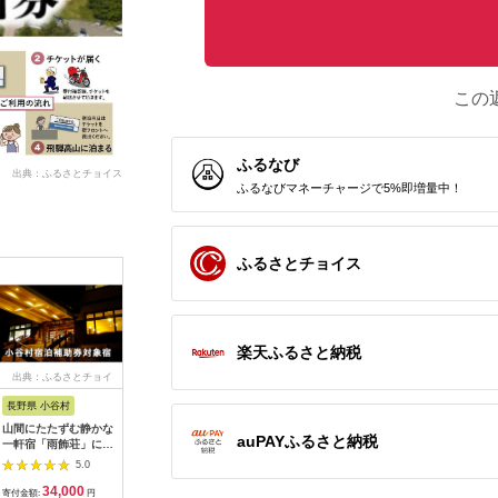
この
ふるなび
出典：ふるさとチョイス
ふるなびマネーチャージで5%即増量中！
ふるさとチョイス
楽天ふるさと納税
出典：ふるさとチョイ
出典：ふるさとチョイ
出典：ふるさとチョイ
出典：ふ
ス
ス
ス
長野県 小谷村
大阪府 泉佐野市
熊本県 熊本市
千葉県 木
山間にたたずむ静かな
ホテル日航関西空港
【レフ熊本 by ベッセ
KA001
auPAYふるさと納税
一軒宿「雨飾荘」に泊
利用券（3,000円分）
ルホテルズ】ご宿泊券
テル三日
まる！小谷村宿泊券
【旅行 宿泊 出張 前泊
モデレートルーム 2名
基準室 大
5.0
5.0
5.0
10,000円分
後泊 ファミリー 空港
様 朝食付 チケット ご
泊券 （平
34,000
10,000
65,000
1
ターミナルビル 徒歩
利用券 ペア宿泊券
るさと納税
寄付金額:
円
寄付金額:
円
寄付金額:
円
寄付金額: