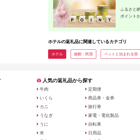
ふるさと納
ポイント
ホテルの返礼品に関連しているカテゴリ
ホテル
旅館・民宿
ペットと泊まれる宿
す
人気の返礼品から探す
牛肉
定期便
いくら
商品券・金券
カニ
旅行券
うなぎ
家電・電化製品
うに
自転車
米
日用品