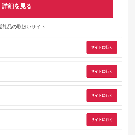
詳細を見る
返礼品の取扱いサイト
サイトに行く
サイトに行く
サイトに行く
るさとチョイ
出典：ふるさとチョイ
出典：ふるさとチョイ
出典：ふるさとチョ
ス
ス
ス
更津市
山梨県 北杜市
兵庫県 神戸市
千葉県 浦安市
 龍宮城スパホ
清里高原 清泉寮 ホテ
神戸どうぶつ王国入場
ホテルオークラ東京
サイトに行く
月「龍宮亭」
ル＆コテージ 宿泊補
券付「神戸ポートピア
イ ギフト券30,000
人２名 宿
助券 (30,000円分)
ホテル」宿泊プラン
円分
5.0
5.0
5.0
5.0
日限定） ふ
【選べる ホテルorコ
（2名1室）1泊朝食付
33,000
100,000
100,000
100,000
 宿泊券 宿
テージ】 宿泊 チケッ
円
寄付金額:
円
寄付金額:
円
寄付金額:
円