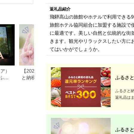
直結】
泊 旅行券
プール 温
返礼品紹介
ンビュー 
キング 飲
飛騨高山の旅館やホテルで利用できる9
クーポン 
津市 送料
旅館ホテル協同組合に加盟する施設で
に最適です。美しい自然と伝統的な街
きます。観光やリラックスしたい方に
てはいかがでしょうか。
リア）
【2025年10月以降】ふるさ
長野県小谷村のふ
ふる
と納税でポイントは貯ま
税のご紹介
ふるさと
る？ポータル還元廃止後
の“今できる”獲得方法を解説
ふるさと
返礼品は
ふるさと