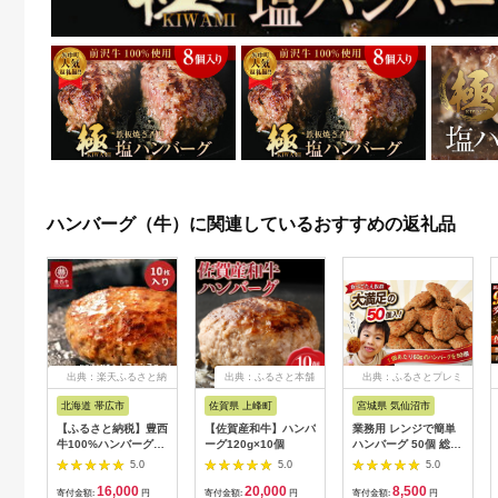
ハンバーグ（牛）に関連しているおすすめの返礼品
出典：楽天ふるさと納
出典：ふるさと本舗
出典：ふるさとプレミ
税
アム
北海道 帯広市
佐賀県 上峰町
宮城県 気仙沼市
【ふるさと納税】豊西
【佐賀産和牛】ハンバ
業務用 レンジで簡単
牛100%ハンバーグ
ーグ120g×10個
ハンバーグ 50個 総重
10枚セット【配送不
量3kg (60g×25個
5.0
5.0
5.0
可地域：離島】
入)×2袋 大容量 時短
16,000
20,000
8,500
【1483593】
簡単調理 便利 肉 お肉
寄付金額:
円
寄付金額:
円
寄付金額:
円