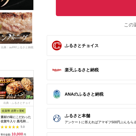
この
ふるさとチョイス
出典：auPAYふるさと納税
楽天ふるさと納税
ANAのふるさと納税
出典：ふるさとチョイ
出典：JRE MALLふる
出典：ふるさとチョイ
出典：ふ
ス
さと納税
ス
佐賀県 吉野ヶ里町
宮城県 栗原市
岩手県 奥州市
北海道 紋
ふるさと本舗
素材の味にこだわった
漢方和牛入本格生ハン
前沢牛入り ハンバー
13-84 
佐賀牛入り 黒毛和牛
バーグセット 150g×6
グ シュウマイ セット
品】紋別産
アンケートに答えればアマギフ500円ぶんもら
ハンバーグ 1.4kg
個
冷凍 合挽きハンバー
Wステー
5.0
5.0
5.0
(140g×10個) がばい
グ 焼売 前沢牛 ブラン
10,000
15,000
20,000
1
ばーぐ 吉野ヶ里町/石
ド牛 国産牛 牛肉 豚肉
寄付金額:
円
寄付金額:
円
寄付金額:
円
寄付金額: