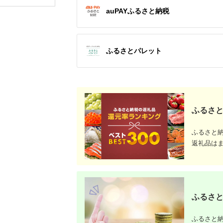
丸食肉産業 【レビュ
ビーフ ポーク 肉 個包
auPAYふるさと納税
ーキャンペーン対象
装 おかず グルメ 一人
品】[FBX038]
暮らし ギフト 贈答
[ME004]
ふるさとパレット
ふるさと
ふるさと
返礼品は
ふるさと
ふるさと納