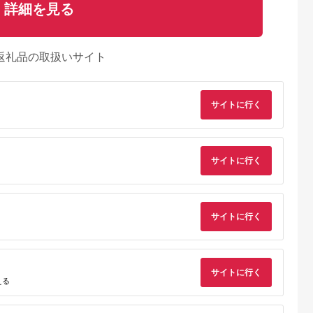
詳細を見る
返礼品の取扱いサイト
サイトに行く
サイトに行く
サイトに行く
るさとチョイ
出典：ふるさとチョイ
出典：ふるなび
出典：楽天ふるさと
ス
ス
別市
北海道 白老町
佐賀県 佐賀市
青森県 東通村
【リクエスト
和牛 粗びき 生 ハンバ
最高級佐賀牛合挽【空
【ふるさと納税】東
サイトに行く
 山と海の
ーグ 4個セット デミ
翔ぶハンバーグ】10
牛牛丼・東通牛入り
える
キセットＢ
グラスソース付き
個（ソース付）：
込みハンバーグセッ
5.0
5.0
5.0
5.0
160ｇ×4袋
B335-007
3,000
16,500
33,500
20,000
円
寄付金額:
円
寄付金額:
円
寄付金額:
円