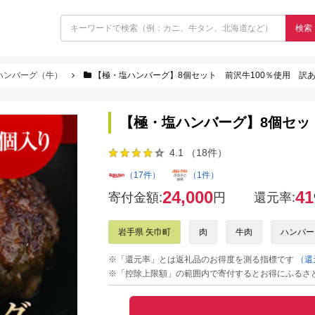
検索
ハンバーグ（牛）
【極・塩ハンバーグ】8個セット 前沢牛100％使用 訳
【極・塩ハンバーグ】8個セッ
4.1 （18件）
（17件）
（1件）
24,000
41
寄付金額:
円
還元率:
岩手県 矢巾町
肉
牛肉
ハンバー
※「還元率」とは返礼品のお得度を測る指標です
（還
※「控除上限額」の範囲内で寄付するとお得にふるさ