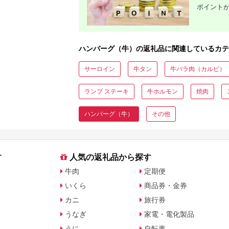
ポイント
ハンバーグ（牛）の返礼品に関連しているカテ
サーロイン
牛タン
牛バラ肉（カルビ）
ランプ ステーキ
牛ホルモン
焼肉
ハンバーグ（牛）
その他
す
人気の返礼品から探す
牛肉
定期便
いくら
商品券・金券
カニ
旅行券
うなぎ
家電・電化製品
うに
自転車