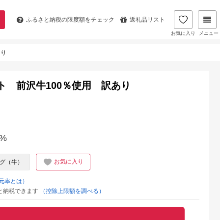
ふるさと納税の
限度額をチェック
返礼品リスト
お気に入り
メニュー
あり
ト 前沢牛100％使用 訳あり
%
お気に入り
グ（牛）
元率とは）
と納税できます
（控除上限額を調べる）