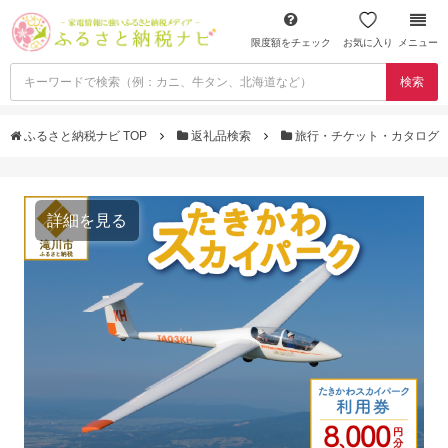
限度額をチェック
お気に入り
メニュー
検索
ふるさと納税ナビ TOP
返礼品検索
旅行・チケット・カタログ
詳細を見る