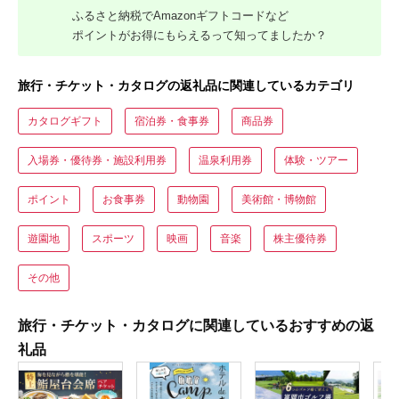
ふるさと納税でAmazonギフトコードなど
ポイントがお得にもらえるって知ってましたか？
旅行・チケット・カタログの返礼品に関連しているカテゴリ
カタログギフト
宿泊券・食事券
商品券
入場券・優待券・施設利用券
温泉利用券
体験・ツアー
ポイント
お食事券
動物園
美術館・博物館
遊園地
スポーツ
映画
音楽
株主優待券
その他
旅行・チケット・カタログに関連しているおすすめの返
礼品