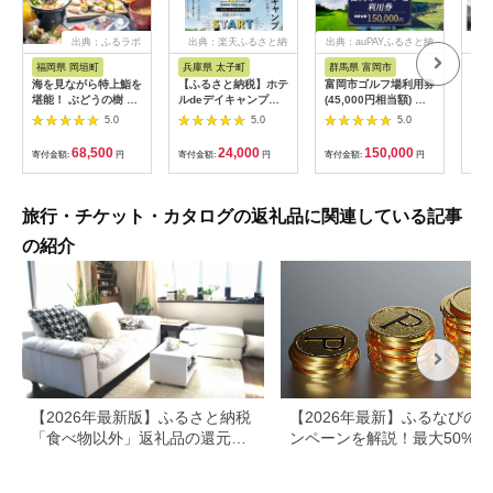
出典：ふるラボ
出典：楽天ふるさと納
出典：auPAYふるさと納
出典
税
税
福岡県 岡垣町
兵庫県 太子町
群馬県 富岡市
長
海を見ながら特上鮨を
【ふるさと納税】ホテ
富岡市ゴルフ場利用券
旅行
堪能！ ぶどうの樹 鮨
ルdeデイキャンプ体
(45,000円相当額) ゴ
運転
屋台ペア お食事券 海
験チケット
ルフ チケット 平日 土
列車
5.0
5.0
5.0
鮮 海 屋台 食事 ペア
【1364991】
日 祝日 プレー券 関東
験 
福岡県 岡垣町
群馬県 首都圏 F20E-
列車
68,500
24,000
150,000
寄付金額:
円
寄付金額:
円
寄付金額:
円
寄付
382
ども
県
旅行・チケット・カタログの返礼品に関連している記事
の紹介
【2026年最新版】ふるさと納税
【2026年最新】ふるなびの
「食べ物以外」返礼品の還元率
ンペーンを解説！最大50%還
ランキング！
も