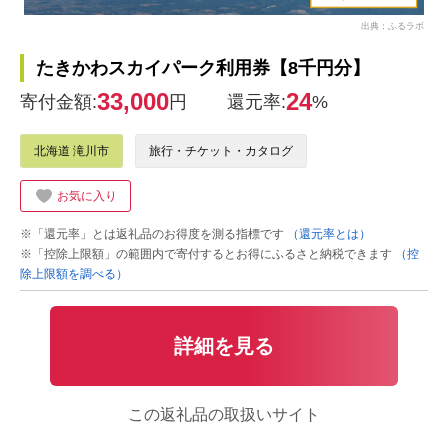
出典：ふるラボ
たきかわスカイパーク利用券【8千円分】
33,000
24
寄付金額:
円
還元率:
%
北海道 滝川市
旅行・チケット・カタログ
お気に入り
※「還元率」とは返礼品のお得度を測る指標です
（還元率とは）
※「控除上限額」の範囲内で寄付するとお得にふるさと納税できます
（控
除上限額を調べる）
詳細を見る
この返礼品の取扱いサイト