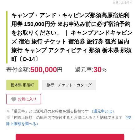
出典：ふるラボ
キャンプ・アンド・キャビンズ那須高原宿泊利
用券 150,000円分 ※お申込み前に必ず宿泊予約
をお取りください。 ｜ キャンプアンドキャビン
ズ 宿泊 旅行 チケット 宿泊券 旅行券 観光 国内
旅行 キャンプ アクティビティ 那須 栃木県 那須
町〔O-14〕
500,000
30
寄付金額:
円
還元率:
%
栃木県 那須町
旅行・チケット・カタログ
お気に入り
※「還元率」とは返礼品のお得度を測る指標です
（還元率とは）
※「控除上限額」の範囲内で寄付するとお得にふるさと納税できます
（控
除上限額を調べる）