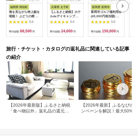
税
税
福岡県 岡垣町
兵庫県 太子町
群馬県 富岡市
長
海を見ながら特上鮨を
【ふるさと納税】ホテ
富岡市ゴルフ場利用券
旅行
堪能！ ぶどうの樹 鮨
ルdeデイキャンプ体
(45,000円相当額) ゴ
運転
屋台ペア お食事券 海
験チケット
ルフ チケット 平日 土
列車
5.0
5.0
5.0
鮮 海 屋台 食事 ペア
【1364991】
日 祝日 プレー券 関東
験 
福岡県 岡垣町
群馬県 首都圏 F20E-
列車
68,500
24,000
150,000
寄付金額:
円
寄付金額:
円
寄付金額:
円
寄付
382
ども
県
旅行・チケット・カタログの返礼品に関連している記事
の紹介
【2026年最新版】ふるさと納税
【2026年最新】ふるなびの
「食べ物以外」返礼品の還元率
ンペーンを解説！最大50%還
ランキング！
も