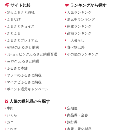
サイト比較
ランキングから探す
楽天ふるさと納税
人気ランキング
ふるなび
還元率ランキング
ふるさとチョイス
家電ランキング
さとふる
高額ランキング
ふるさとプレミアム
一人暮らし
ANAのふるさと納税
食べ物以外
dショッピングふるさと納税百選
その他のランキング
au PAY ふるさと納税
ふるさと本舗
ヤフーのふるさと納税
マイナビふるさと納税
ポイント還元キャンペーン
人気の返礼品から探す
牛肉
定期便
いくら
商品券・金券
カニ
旅行券
うなぎ
家電・電化製品