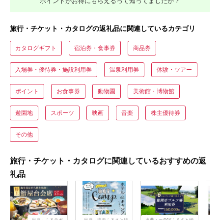
ポイントがお得にもらえるって知ってましたか？
旅行・チケット・カタログの返礼品に関連しているカテゴリ
カタログギフト
宿泊券・食事券
商品券
入場券・優待券・施設利用券
温泉利用券
体験・ツアー
ポイント
お食事券
動物園
美術館・博物館
遊園地
スポーツ
映画
音楽
株主優待券
その他
旅行・チケット・カタログに関連しているおすすめの返
礼品
出典：ふるラボ
出典：楽天ふるさと納
出典：auPAYふるさと納
出典