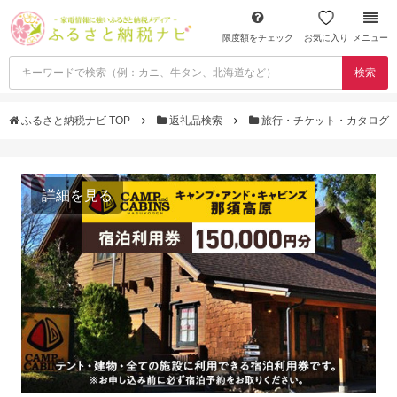
限度額をチェック
お気に入り
メニュー
検索
ふるさと納税ナビ TOP
返礼品検索
旅行・チケット・カタログ
詳細を見る