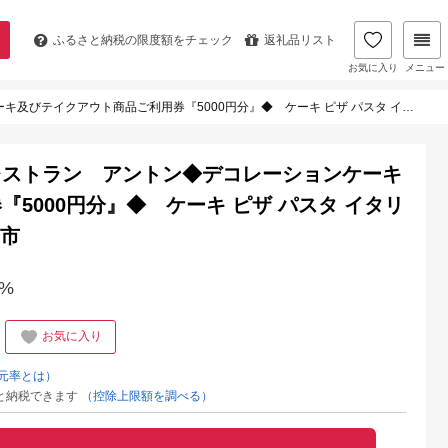
ふるさと納税の
限度額をチェック
返礼品リスト
お気に入り
メニュー
品ご利用券『5000円分』◆ ケーキ ピザ パスタ イタリアン テイクアウト 兵庫県 伊丹市
レストラン アントン◆デコレーションケーキ
5000円分』◆ ケーキ ピザ パスタ イタリ
丹市
%
お気に入り
元率とは）
と納税できます
（控除上限額を調べる）