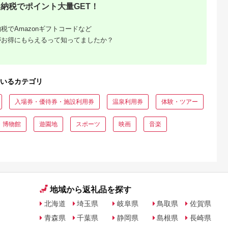
納税でポイント大量GET！
税でAmazonギフトコードなど
がお得にもらえるって知ってましたか？
いるカテゴリ
入場券・優待券・施設利用券
温泉利用券
体験・ツアー
・博物館
遊園地
スポーツ
映画
音楽
地域から返礼品を探す
北海道
埼玉県
岐阜県
鳥取県
佐賀県
青森県
千葉県
静岡県
島根県
長崎県