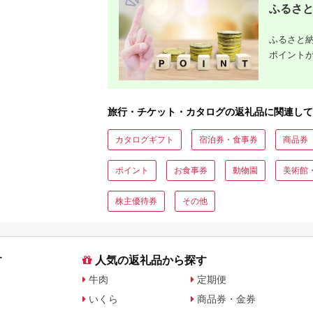
ト・公式グッズを徹底解説
ふるさと
ふるさと納
ポイント
旅行・チケット・カタログの返礼品に関連して
カタログギフト
宿泊券・食事券
商品券
ポイント
お食事券
動物園
美術館
株主優待券
その他
す
人気の返礼品から探す
牛肉
定期便
いくら
商品券・金券