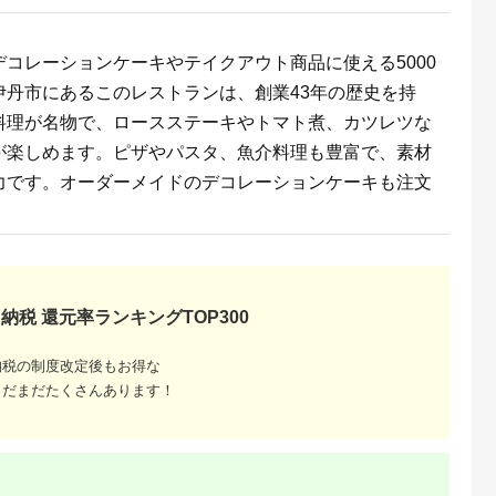
るさとプレミ
出典：JALふるさと納税
出典：ふるラボ
出典：auPAYふるさと
アム
コレーションケーキやテイクアウト商品に使える5000
大磯町
沖縄県 石垣市
北海道 富良野市
長野県 塩尻市
丹市にあるこのレストランは、創業43年の歴史を持
9-06 大磯迎
石垣島の自然を満喫！
北海道富良野市 日本
信州健康ランド ギフ
食事券
石垣島1日アクティビ
旅行 地域限定旅行ク
ト券（1000円券×9
料理が名物で、ロースステーキやトマト煮、カツレツな
00円分）【
ティ (利用券 1名様分)
ーポン90,000円分
枚） | 信州健康ラン
5.0
5.0
5.0
5.0
大磯町 お惣
NS-2
サウナ 大浴場 ボディ
が楽しめます。ピザやパスタ、魚介料理も豊富で、素材
69,000
50,000
300,000
34,000
 大磯名産品
ケア リラクゼーショ
円
寄付金額:
円
寄付金額:
円
寄付金額:
円
 おつまみ
ン 施設 宿泊 家族連
力です。オーダーメイドのデコレーションケーキも注文
の日 贈答品
長野県 塩尻市
の日 ギフト
品 敬老の日
名地元店 こ
磯グルメ 】
納税 還元率ランキングTOP300
納税の制度改定後もお得な
まだまだたくさんあります！
収いくら
る？おす