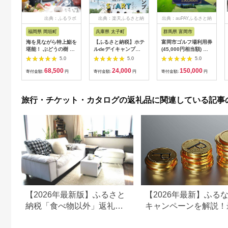
出典：ふるラボ
出典：楽天ふるさと納
出典：auPAYふるさと納
税
税
福岡県 岡垣町
兵庫県 太子町
群馬県 富岡市
海を見ながら特上鮨を
【ふるさと納税】ホテ
富岡市ゴルフ場利用券
堪能！ ぶどうの樹 鮨
ルdeデイキャンプ体
(45,000円相当額) ゴ
屋台ペア お食事券 海
験チケット
ルフ チケット 平日 土
5.0
5.0
5.0
鮮 海 屋台 食事 ペア
【1364991】
日 祝日 プレー券 関東
68,500
24,000
150,000
福岡県 岡垣町
群馬県 首都圏 F20E-
寄付金額:
円
寄付金額:
円
寄付金額:
円
382
旅行・チケット・カタログの返礼品に関連している記事
【2026年最新版】ふるさと
【2026年最新】ふる
納税「食べ物以外」返礼品
キャンペーンを解説！
の還元率ランキング！
50%還元も