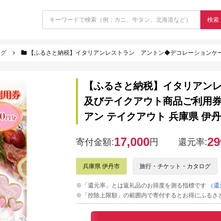
検索
ログ
【ふるさと納税】イタリアンレストラン アントン◆デコレーションケーキ及びテイクアウト商
【ふるさと納税】イタリアン
及びテイクアウト商品ご利用券『
アン テイクアウト 兵庫県 伊
17,000
29
寄付金額:
円
還元率:
兵庫県 伊丹市
旅行・チケット・カタログ
※「還元率」とは返礼品のお得度を測る指標です
（還
※「控除上限額」の範囲内で寄付するとお得にふるさ