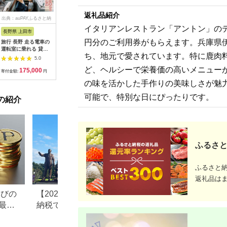
返礼品紹介
出典：auPAYふるさと納
出典：dショッピングふ
出典：auPAYふるさと納
出典：ふ
税
るさと納税
税
イタリアンレストラン「アントン」のデ
長野県 上田市
岐阜県 可児市
静岡県 伊東市
神奈川県 
円分のご利用券がもらえます。兵庫県伊
旅行 長野 走る電車の
富士カントリー可児ク
伊東園ホテル・伊東園
159-200
運転室に乗れる 貸切
ラブ利用券（150,000
ホテル別館・伊東園ホ
賓舘 お
ち、地元で愛されています。特に鹿肉
列車でお仕事体験 体
円分）【0018-007】
テル松川館 ご宿泊券
F（50,0
5.0
5.0
5.0
験 チケット 電車 鉄道
1泊2日2食付き(1名様
神奈川県 
ど、ヘルシーで栄養価の高いメニュー
175,000
500,000
30,000
1
列車 サービス 子供 子
分:GAタイプ)
菜 手作り
寄付金額:
円
寄付金額:
円
寄付金額:
円
寄付金額:
ども こども 家族 長野
【1044937】
和風おかず
の味を活かした手作りの美味しさが魅
県
お土産 父
揚げ物 母
可能で、特別な日にぴったりです。
の紹介
お歳暮 食
おかず 有
だわり 大
ふるさと
ふるさと
返礼品は
なびの
【2026年最新版】ふるさと
ふるさと納税、年
最大
納税でディズニー返礼品は
で30万円寄付でき
もらえる？ホテル・チケッ
すめ返礼品も紹介