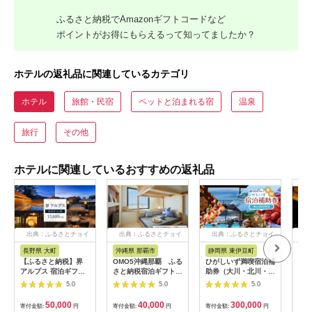
ふるさと納税でAmazonギフトコードなど
ポイントがお得にもらえるって知ってましたか？
ホテルの返礼品に関連しているカテゴリ
ホテル
旅館・民宿
ペットと泊まれる宿
温泉
旅行
その他
ホテルに関連しているおすすめの返礼品
出典：ふるさとチョイ
出典：ふるさとチョイ
出典：ふるさとチョイ
出
ス
ス
ス
長野県 大町
沖縄県 那覇市
静岡県 東伊豆町
長
【ふるさと納税】界
OMO5沖縄那覇 ふる
ひがしいず満喫宿泊補
山間
アルプス 宿泊ギフト
さと納税宿泊ギフト券
助券（大川・北川・熱
一軒
券（15,000円分）
(12,000円)
川・片瀬・白田・稲取
まる
5.0
5.0
5.0
【星野リゾート】
温泉）
10,
50,000
40,000
300,000
寄付金額:
円
寄付金額:
円
寄付金額:
円
寄付