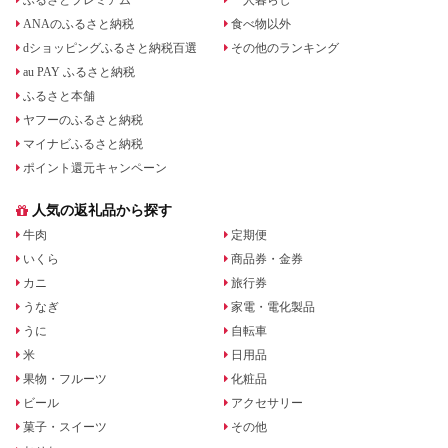
ふるさとプレミアム
一人暮らし
ANAのふるさと納税
食べ物以外
dショッピングふるさと納税百選
その他のランキング
au PAY ふるさと納税
ふるさと本舗
ヤフーのふるさと納税
マイナビふるさと納税
ポイント還元キャンペーン
人気の返礼品から探す
牛肉
定期便
いくら
商品券・金券
カニ
旅行券
うなぎ
家電・電化製品
うに
自転車
米
日用品
果物・フルーツ
化粧品
ビール
アクセサリー
菓子・スイーツ
その他