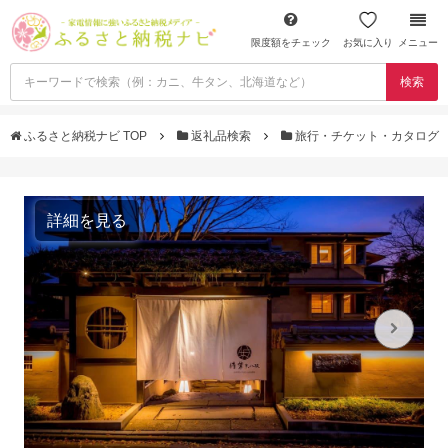
限度額をチェック
お気に入り
メニュー
検索
ふるさと納税ナビ TOP
返礼品検索
旅行・チケット・カタログ
詳細を見る