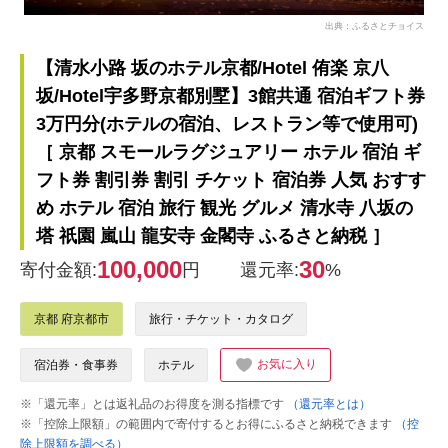
出典：ふるさとチョイス
【清水小路 坂のホテル京都/Hotel 侑楽 京八
坂/Hotel宇多野京都別墅】3館共通 宿泊ギフト券
3万円分(ホテルの宿泊、レストラン等で使用可)
［ 京都 スモールラグジュアリー ホテル 宿泊 ギ
フト券 割引券 割引 チケット 宿泊券 人気 おすす
め ホテル 宿泊 旅行 観光 グルメ 清水寺 八坂の
塔 祇園 嵐山 龍安寺 金閣寺 ふるさと納税 ］
100,000
30
寄付金額:
円
還元率:
%
京都 府京都市
旅行・チケット・カタログ
お気に入り
宿泊券・食事券
ホテル
※「還元率」とは返礼品のお得度を測る指標です
（還元率とは）
※「控除上限額」の範囲内で寄付するとお得にふるさと納税できます
（控
除上限額を調べる）