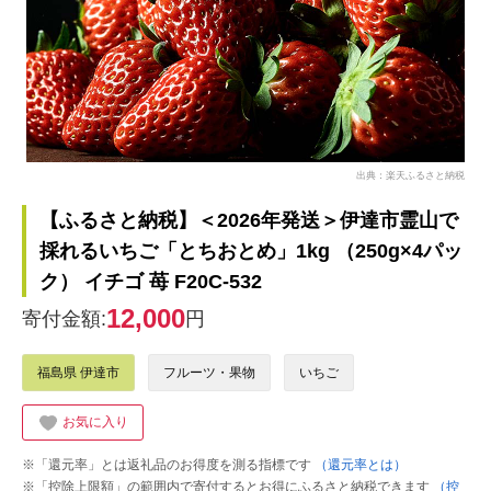
出典：楽天ふるさと納税
【ふるさと納税】＜2026年発送＞伊達市霊山で
採れるいちご「とちおとめ」1kg （250g×4パッ
ク） イチゴ 苺 F20C-532
12,000
寄付金額:
円
福島県 伊達市
フルーツ・果物
いちご
お気に入り
※「還元率」とは返礼品のお得度を測る指標です
（還元率とは）
※「控除上限額」の範囲内で寄付するとお得にふるさと納税できます
（控