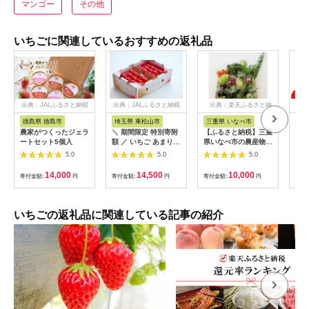
マンゴー
その他
いちごに関連しているおすすめの返礼品
出典：JALふるさと納税
出典：JALふるさと納税
出典：楽天ふるさと納
出
税
徳島県 徳島市
埼玉県 東松山市
三重県 いなべ市
奈
農家がつくったジェラ
＼ 期間限定 特別寄附
【ふるさと納税】三重
古都
ートセット5個入
額 ／ いちご あまりん
県いなべ市の農産物直
ック 
2パック×260g まなこ
売所「ふれあいの駅う
5.0
5.0
5.0
ころ・葵 【先行予約
りぼう」より「旬の新
12月中旬以降発送】
鮮野菜・果物セット」
14,000
14,500
10,000
寄付金額:
円
寄付金額:
円
寄付金額:
円
寄付
｜ あまりん アマリン
をお届けします!【配
イチゴ 苺 いちご あお
送不可地域：離島・北
い 新鮮 中粒 箱 2P 真
海道・沖縄県】
心農園 果物 フルーツ
【1201237】
いちごの返礼品に関連している記事の紹介
自然 甘い 美味しい ジ
ューシー ビタミン お
いしい おすすめ 贈り
物 ギフト 埼玉県 東松
山市