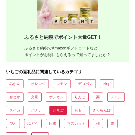
ふるさと納税でポイント大量GET！
ふるさと納税でAmazonギフトコードなど
ポイントがお得にもらえるって知ってましたか？
いちごの返礼品に関連しているカテゴリ
みかん
オレンジ
レモン
デコポン
ゆず
せとか
文旦
ポンカン
りんご
梨
メロン
スイカ
バナナ
いちご
もも
さくらんぼ
びわ
ぶどう
巨峰
マスカット
柿
栗