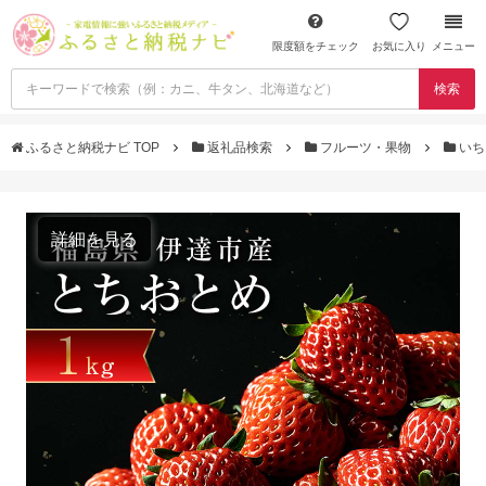
限度額をチェック
お気に入り
メニュー
検索
ふるさと納税ナビ TOP
返礼品検索
フルーツ・果物
いち
詳細を見る