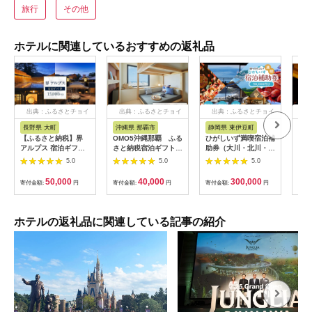
旅行
その他
ホテルに関連しているおすすめの返礼品
出典：ふるさとチョイ
出典：ふるさとチョイ
出典：ふるさとチョイ
出
ス
ス
ス
長野県 大町
沖縄県 那覇市
静岡県 東伊豆町
長
【ふるさと納税】界
OMO5沖縄那覇 ふる
ひがしいず満喫宿泊補
山間
アルプス 宿泊ギフト
さと納税宿泊ギフト券
助券（大川・北川・熱
一軒
券（15,000円分）
(12,000円)
川・片瀬・白田・稲取
まる
5.0
5.0
5.0
【星野リゾート】
温泉）
10,
50,000
40,000
300,000
寄付金額:
円
寄付金額:
円
寄付金額:
円
寄付
ホテルの返礼品に関連している記事の紹介