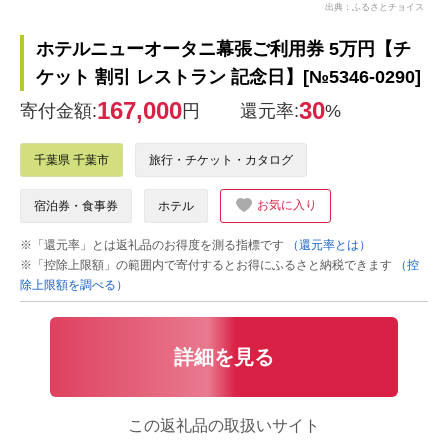
出典：ふるさとチョイス
ホテルニューオータニ幕張ご利用券 5万円【チ
ケット 割引 レストラン 記念日】[№5346-0290]
167,000
30
寄付金額:
円
還元率:
%
千葉県 千葉市
旅行・チケット・カタログ
お気に入り
宿泊券・食事券
ホテル
※「還元率」とは返礼品のお得度を測る指標です
（還元率とは）
※「控除上限額」の範囲内で寄付するとお得にふるさと納税できます
（控
除上限額を調べる）
詳細を見る
この返礼品の取扱いサイト