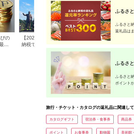
ふるさと
ふるさと
返礼品は
なびの
【2026年最新版】ふるさと
ふるさと納税、年
最大
納税でディズニー返礼品は
で30万円寄付でき
もらえる？ホテル・チケッ
すめ返礼品も紹介
ト・公式グッズを徹底解説
ふるさと
ふるさと納
ポイント
旅行・チケット・カタログの返礼品に関連して
カタログギフト
宿泊券・食事券
商品券
ポイント
お食事券
動物園
美術館