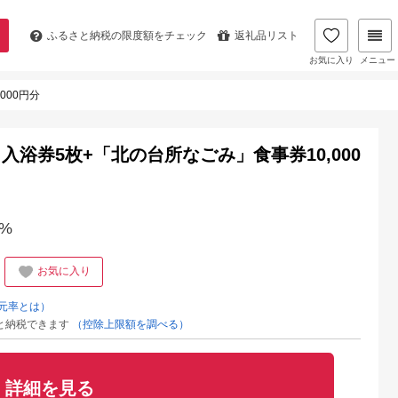
ふるさと納税の
限度額をチェック
返礼品リスト
お気に入り
メニュー
000円分
浴券5枚+「北の台所なごみ」食事券10,000
%
お気に入り
元率とは）
と納税できます
（控除上限額を調べる）
詳細を見る