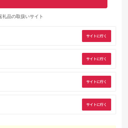
返礼品の取扱いサイト
サイトに行く
サイトに行く
典：ふるなび
出典：楽天ふるさと納
出典：auPAYふるさと納
出典：auPAYふるさと
税
税
見町
東京都千代田区
兵庫県 川西市
鹿児島県 屋久島町
茨城県産コシヒ
【ふるさと納税】ホテ
No.422 入浴回数券1
屋久島プライベート
サイトに行く
ライスセット
ルニューオータニ(東
冊（6枚つづり） ／
カスタマイズツアー
８袋）【5年保
京)ビューアンドダイ
SPAキセラ川西 温泉
5.0
5.0
5.0
5.0
食】【備蓄
ニング ザスカイ 平日
スパ サウナ リラック
2,000
65,000
19,000
173,000
急時 備え 米
ディナービュッフェ 1
ス 癒し 兵庫県
円
寄付金額:
円
寄付金額:
円
寄付金額:
円
 食料 長期保
ドリンク付券_ ホテル
ー キャンプ
ビュッフェ 食事券 グ
サイトに行く
】
ルメ 高級 人気 おすす
め【1641917】