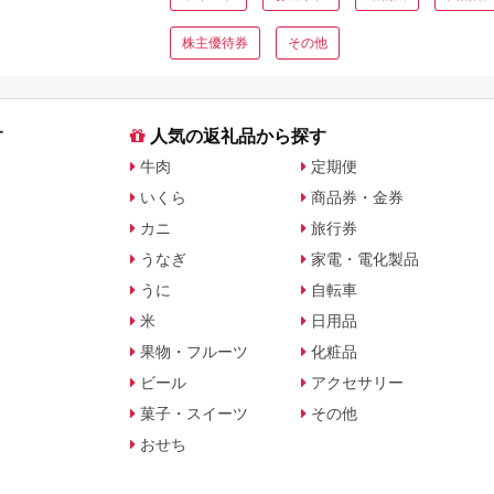
株主優待券
その他
す
人気の返礼品から探す
牛肉
定期便
いくら
商品券・金券
カニ
旅行券
うなぎ
家電・電化製品
うに
自転車
米
日用品
果物・フルーツ
化粧品
ビール
アクセサリー
菓子・スイーツ
その他
おせち