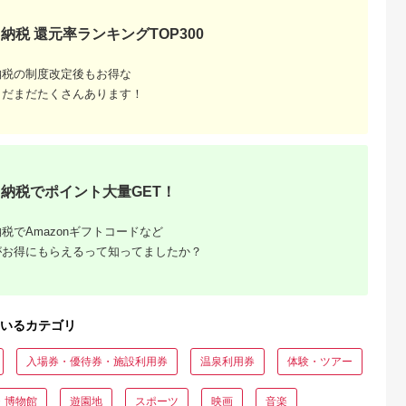
納税 還元率ランキングTOP300
納税の制度改定後もお得な
まだまだたくさんあります！
収いくら
る？おす
納税でポイント大量GET！
税でAmazonギフトコードなど
がお得にもらえるって知ってましたか？
いるカテゴリ
入場券・優待券・施設利用券
温泉利用券
体験・ツアー
・博物館
遊園地
スポーツ
映画
音楽