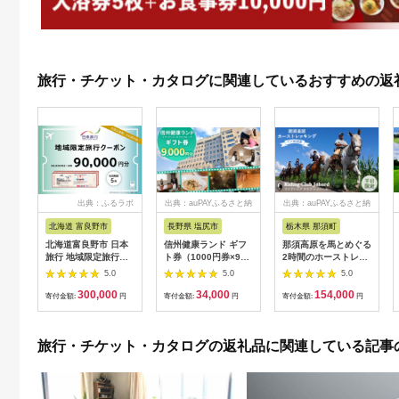
旅行・チケット・カタログに関連しているおすすめの返
出典：ふるラボ
出典：auPAYふるさと納
出典：auPAYふるさと納
税
税
北海道 富良野市
長野県 塩尻市
栃木県 那須町
北海道富良野市 日本
信州健康ランド ギフ
那須高原を馬とめぐる
旅行 地域限定旅行ク
ト券（1000円券×9
2時間のホーストレッ
ーポン90,000円分
枚） | 信州健康ランド
キング 外乗ペア利用
5.0
5.0
5.0
サウナ 大浴場 ボディ
券【平日限定】チケッ
300,000
34,000
154,000
ケア リラクゼーショ
ト 利用券 ペア 体験
寄付金額:
円
寄付金額:
円
寄付金額:
円
ン 施設 宿泊 家族連れ
乗馬 初心者歓迎〔P-
長野県 塩尻市
100〕
旅行・チケット・カタログの返礼品に関連している記事