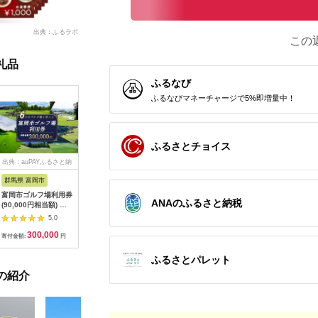
出典：ふるラボ
この
礼品
ふるなび
ふるなびマネーチャージで5%即増量中！
ふるさとチョイス
出典：auPAYふるさと納
出典：ふるラボ
出典：楽天ふるさと納
出
税
税
群馬県 富岡市
三重県 伊勢市
広島県 安芸高田市
茨城県 阿
富岡市ゴルフ場利用券
347 まるよし伊勢お
【ふるさと納税】ゴル
20-05 
ANAのふるさと納税
(90,000円相当額) ゴ
はらい町店 松阪牛焼
フ 八千代カントリー
カリ備食
ルフ チケット 平日 土
肉御膳(150g) ペアお
クラブ 利用券 10,000
(100g×
5.0
5.0
5.0
日 祝日 プレー券 関東
食事券
円分（1,000円×10
存・非常
300,000
40,000
36,500
1
群馬県 首都圏 F20E-
枚） 広島 安芸高田市
備蓄用 緊
寄付金額:
円
寄付金額:
円
寄付金額:
円
寄付金額:
350
食品 食糧
存 レジャ
ふるさとパレット
登山 便利
の紹介