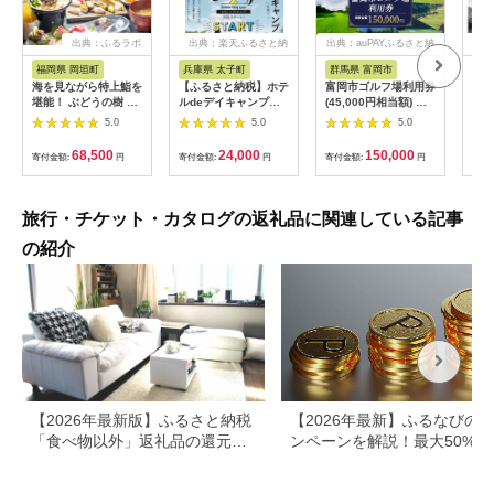
出典：ふるラボ
出典：楽天ふるさと納
出典：auPAYふるさと納
出典
税
税
福岡県 岡垣町
兵庫県 太子町
群馬県 富岡市
長
海を見ながら特上鮨を
【ふるさと納税】ホテ
富岡市ゴルフ場利用券
旅行
堪能！ ぶどうの樹 鮨
ルdeデイキャンプ体
(45,000円相当額) ゴ
運転
屋台ペア お食事券 海
験チケット
ルフ チケット 平日 土
列車
5.0
5.0
5.0
鮮 海 屋台 食事 ペア
【1364991】
日 祝日 プレー券 関東
験 
福岡県 岡垣町
群馬県 首都圏 F20E-
列車
68,500
24,000
150,000
寄付金額:
円
寄付金額:
円
寄付金額:
円
寄付
382
ども
県
旅行・チケット・カタログの返礼品に関連している記事
の紹介
【2026年最新版】ふるさと納税
【2026年最新】ふるなびの
「食べ物以外」返礼品の還元率
ンペーンを解説！最大50%還
ランキング！
も