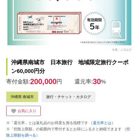
出典：ふるなび
沖縄県南城市 日本旅行 地域限定旅行クーポ
ン60,000円分
200,000
30
寄付金額:
円
還元率:
%
沖縄県 南城市
旅行・チケット・カタログ
お気に入り
※「還元率」とは返礼品のお得度を測る指標です
（還元率とは）
※「控除上限額」の範囲内で寄付するとお得にふるさと納税できます
（控
除上限額を調べる）