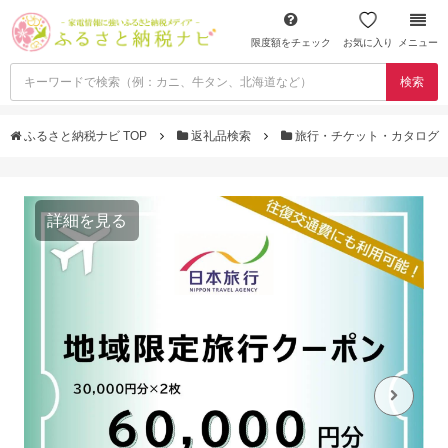
限度額をチェック
お気に入り
メニュー
検索
ふるさと納税ナビ TOP
返礼品検索
旅行・チケット・カタログ
詳細を見る