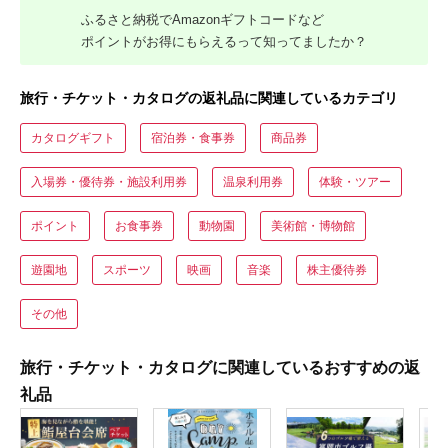
ふるさと納税でAmazonギフトコードなど
ポイントがお得にもらえるって知ってましたか？
旅行・チケット・カタログの返礼品に関連しているカテゴリ
カタログギフト
宿泊券・食事券
商品券
入場券・優待券・施設利用券
温泉利用券
体験・ツアー
ポイント
お食事券
動物園
美術館・博物館
遊園地
スポーツ
映画
音楽
株主優待券
その他
旅行・チケット・カタログに関連しているおすすめの返
礼品