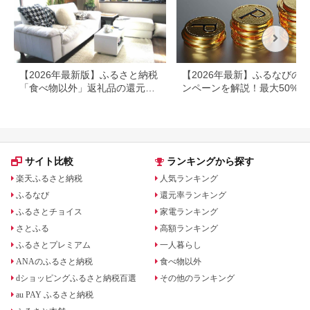
【2026年最新版】ふるさと納税
【2026年最新】ふるなびの
「食べ物以外」返礼品の還元率
ンペーンを解説！最大50%還
ランキング！
も
サイト比較
ランキングから探す
楽天ふるさと納税
人気ランキング
ふるなび
還元率ランキング
ふるさとチョイス
家電ランキング
さとふる
高額ランキング
ふるさとプレミアム
一人暮らし
ANAのふるさと納税
食べ物以外
dショッピングふるさと納税百選
その他のランキング
au PAY ふるさと納税