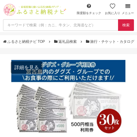
限度額をチェック
お気に入り
メニュー
検索
ふるさと納税ナビ TOP
返礼品検索
旅行・チケット・カタログ
詳細を見る