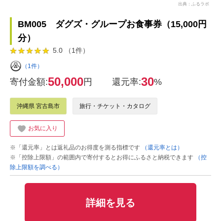
出典：ふるラボ
BM005 ダグズ・グループお食事券（15,000円
分）
5.0 （1件）
（1件）
50,000
30
寄付金額:
円
還元率:
%
沖縄県 宮古島市
旅行・チケット・カタログ
お気に入り
※「還元率」とは返礼品のお得度を測る指標です
（還元率とは）
※「控除上限額」の範囲内で寄付するとお得にふるさと納税できます
（控
除上限額を調べる）
詳細を見る