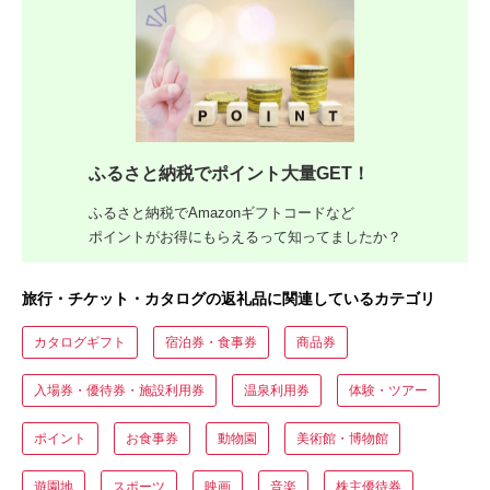
ふるさと納税でポイント大量GET！
ふるさと納税でAmazonギフトコードなど
ポイントがお得にもらえるって知ってましたか？
旅行・チケット・カタログの返礼品に関連しているカテゴリ
カタログギフト
宿泊券・食事券
商品券
入場券・優待券・施設利用券
温泉利用券
体験・ツアー
ポイント
お食事券
動物園
美術館・博物館
遊園地
スポーツ
映画
音楽
株主優待券