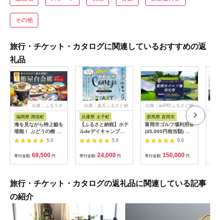
その他
旅行・チケット・カタログに関連しているおすすめの返
礼品
出典：ふるラボ
出典：楽天ふるさと納
出典：auPAYふるさと納
出典
税
税
福岡県 岡垣町
兵庫県 太子町
群馬県 富岡市
長
海を見ながら特上鮨を
【ふるさと納税】ホテ
富岡市ゴルフ場利用券
旅行
堪能！ ぶどうの樹 鮨
ルdeデイキャンプ体
(45,000円相当額) ゴ
運転
屋台ペア お食事券 海
験チケット
ルフ チケット 平日 土
列車
5.0
5.0
5.0
鮮 海 屋台 食事 ペア
【1364991】
日 祝日 プレー券 関東
験 
福岡県 岡垣町
群馬県 首都圏 F20E-
列車
68,500
24,000
150,000
寄付金額:
円
寄付金額:
円
寄付金額:
円
寄付
382
ども
県
旅行・チケット・カタログの返礼品に関連している記事
の紹介