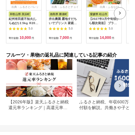
出典：ふるさとパレッ
出典：ふるさとチョイ
出典：ふるなび
出
ト
ス
和歌山県 美浜町
徳島県 勝浦町
愛媛県 松山市
高
紀州有田産不知火(し
井出農園 露地すだち
【2027年3月中旬頃か
柚子
らぬひ) 2.5kg ※2026
いでプリンス 家庭用
ら順次発送】 ブラッ
本 果物
年2月中旬～3月中旬
1kg
ドオレンジ＜秀品＞
ゆず
5.0
5.0
5.0
頃に順次発送予定
約3kg (S-M / 21-25玉
菜糖
) ギフトBOX入り | み
汁 
10,000
7,000
14,000
寄付金額:
円
寄付金額:
円
寄付金額:
円
寄付
かん ブラッドオレン
オー
ジ 秀品 ブラッドオレ
つ 
ンジ 柑橘 タロッコ モ
日 
ロ みかん 贈答 ブラッ
川 
フルーツ・果物の返礼品に関連している記事の紹介
ドオレンジ みかん 贈
答箱 愛媛県 松山市 コ
コオ
Koko'o【KK313】
【2026年版】楽天ふるさと納税
ふるさと納税、年収600万の
還元率ランキング｜高還元率返
付額を解説。共働きや子ども
礼品をジャンル別に比較
いる場合も