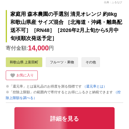
出典：ふるなび
家庭用 森本農園の手選別 清見オレンジ 約8kg
和歌山県産 サイズ混合 ［北海道・沖縄・離島配
送不可］［RN48］［2026年2月上旬から5月中
旬頃順次発送予定］
14,000
寄付金額:
円
和歌山県 上富田町
フルーツ・果物
その他
お気に入り
※「還元率」とは返礼品のお得度を測る指標です
（還元率とは）
※「控除上限額」の範囲内で寄付するとお得にふるさと納税できます
（控
除上限額を調べる）
詳細を見る