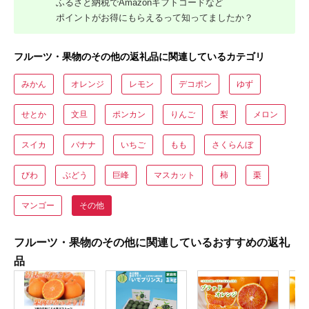
ふるさと納税でAmazonギフトコードなど
ポイントがお得にもらえるって知ってましたか？
フルーツ・果物のその他の返礼品に関連しているカテゴリ
みかん
オレンジ
レモン
デコポン
ゆず
せとか
文旦
ポンカン
りんご
梨
メロン
スイカ
バナナ
いちご
もも
さくらんぼ
びわ
ぶどう
巨峰
マスカット
柿
栗
マンゴー
その他
フルーツ・果物のその他に関連しているおすすめの返礼
品