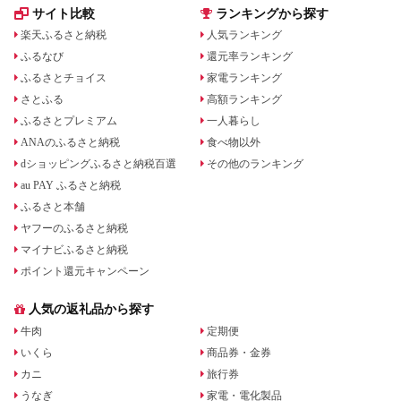
サイト比較
ランキングから探す
楽天ふるさと納税
人気ランキング
ふるなび
還元率ランキング
ふるさとチョイス
家電ランキング
さとふる
高額ランキング
ふるさとプレミアム
一人暮らし
ANAのふるさと納税
食べ物以外
dショッピングふるさと納税百選
その他のランキング
au PAY ふるさと納税
ふるさと本舗
ヤフーのふるさと納税
マイナビふるさと納税
ポイント還元キャンペーン
人気の返礼品から探す
牛肉
定期便
いくら
商品券・金券
カニ
旅行券
うなぎ
家電・電化製品