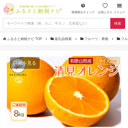
限度額をチェック
お気に入り
メニュー
検索
ふるさと納税ナビ TOP
返礼品検索
フルーツ・果物
フル
詳細を見る