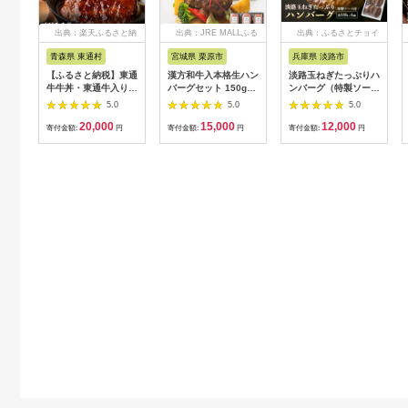
出典：楽天ふるさと納
出典：JRE MALLふる
出典：ふるさとチョイ
税
さと納税
ス
青森県 東通村
宮城県 栗原市
兵庫県 淡路市
【ふるさと納税】東通
漢方和牛入本格生ハン
淡路玉ねぎたっぷりハ
牛牛丼・東通牛入り煮
バーグセット 150g×6
ンバーグ（特製ソース
込みハンバーグセット
個
付）140g×6個
5.0
5.0
5.0
20,000
15,000
12,000
寄付金額:
円
寄付金額:
円
寄付金額:
円