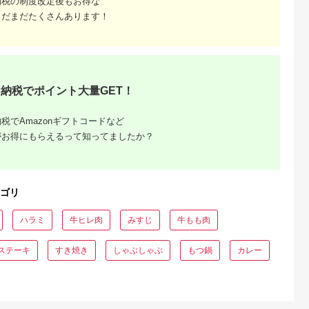
納税の制度改定後もお得な
まだまだたくさんあります！
るさとチョイ
出典：ふるさとチョイ
出典：ANAのふるさと
出典：ふるさとチョ
ス
ス
納税
代田町
北海道 白老町
鹿児島県 志布志市
北海道 紋別市
バーグ
和牛 粗びき 生 ハンバ
国産黒毛和牛 牧草育
13-84 【リクエスト
10個）手こ
ーグ 4個セット デミ
ちの里山牛100%使
品】紋別産 山と海の
100％！群
グラスソース付き
用！手作りジャンボハ
WステーキセットＢ
5.0
5.0
5.0
5.0
田町 肉 惣菜
160ｇ×4袋
ンバーグ 1.2kg
納税でポイント大量GET！
8,000
16,500
15,000
13,000
風 デミグラ
(300g×4個） 黒毛和
円
寄付金額:
円
寄付金額:
円
寄付金額:
円
ーガー ロコ
牛 和牛 肉 牛肉 国産
チ ディナー
ハンバーグ ジャンボ
税でAmazonギフトコードなど
ソロキャン
ハンバーグ 冷凍ハン
ー グルメ
バーグ 時短 真空パッ
がお得にもらえるって知ってましたか？
ク 小分け バーベキュ
ー a5-283
ゴリ
ハラミ
牛ヒレ肉
みすじ
牛もも肉
ステーキ
すき焼き
しゃぶしゃぶ
もつ鍋
カレー