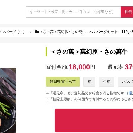
検索
ハンバーグ（牛）
＜さの萬＞萬幻豚・さの萬牛 ハンバーグセット 110g×
＜さの萬＞萬幻豚・さの萬牛 ハ
18,000
37
寄付金額:
円
還元率:
静岡県 富士宮市
肉
牛肉
ハンバ
※「還元率」とは返礼品のお得度を測る指標です
（還
※「控除上限額」の範囲内で寄付するとお得にふるさ