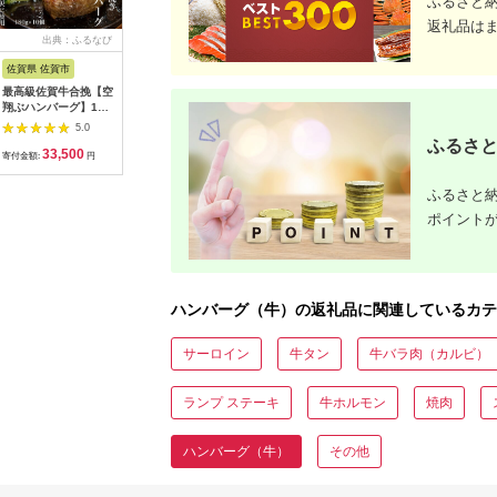
ふるさと
返礼品は
出典：ふるなび
出典：ふるさとチョイ
出典：ふるさとプレミ
出典：ふ
ス
アム
佐賀県 佐賀市
佐賀県 吉野ヶ里町
宮城県 気仙沼市
群馬県 千
最高級佐賀牛合挽【空
素材の味にこだわった
業務用 レンジで簡単
牛肉 ハン
翔ぶハンバーグ】10
佐賀牛入り 黒毛和牛
ハンバーグ 50個 総重
（180g×
個（ソース付）：
ハンバーグ 1.4kg
量3kg (60g×25個
ね 上州牛
5.0
5.0
5.0
B335-007
(140g×10個) がばい
入)×2袋 大容量 時短
馬県 千代
ふるさと
33,500
10,000
8,500
1
ばーぐ 吉野ヶ里町/石
簡単調理 便利 肉 お肉
手作り 和
寄付金額:
円
寄付金額:
円
寄付金額:
円
寄付金額:
丸食肉産業 【レビュ
弁当 惣菜 おかず [オ
ス ハンバ
ーキャンペーン対象
サベフーズ 宮城県 気
モコ ラン
ふるさと納
品】[FBX038]
仙沼市
キャンプ 
20563951_CF02]
バーベキュ
ポイント
ご馳走
ハンバーグ（牛）の返礼品に関連しているカテ
サーロイン
牛タン
牛バラ肉（カルビ）
ランプ ステーキ
牛ホルモン
焼肉
ハンバーグ（牛）
その他