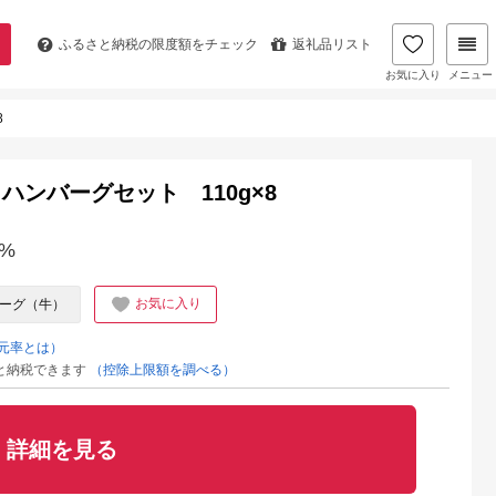
ふるさと納税の
限度額をチェック
返礼品リスト
お気に入り
メニュー
8
ンバーグセット 110g×8
%
お気に入り
ーグ（牛）
元率とは）
と納税できます
（控除上限額を調べる）
詳細を見る