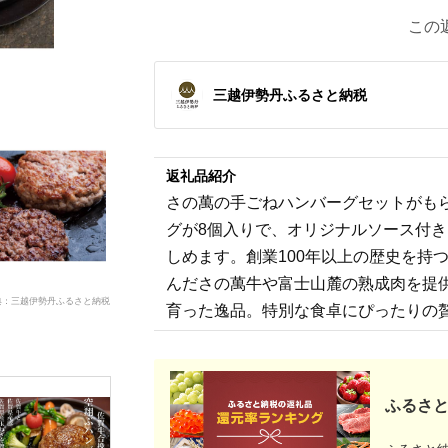
この
三越伊勢丹ふるさと納税
返礼品紹介
さの萬の手ごねハンバーグセットがもら
グが8個入りで、オリジナルソース付
しめます。創業100年以上の歴史を持
んださの萬牛や富士山麓の熟成肉を提
典：三越伊勢丹ふるさと納税
育った逸品。特別な食卓にぴったりの
ふるさと