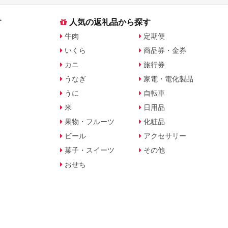
す
人気の返礼品から探す
牛肉
定期便
いくら
商品券・金券
カニ
旅行券
うなぎ
家電・電化製品
うに
自転車
米
日用品
果物・フルーツ
化粧品
ビール
アクセサリー
菓子・スイーツ
その他
おせち