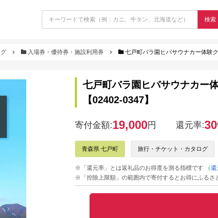
検索
ログ
入場券・優待券・施設利用券
七戸町バラ園ヒバサウナカー体験クーポン(
七戸町バラ園ヒバサウナカー体験ク
【02402-0347】
19,000
30
寄付金額:
円
還元率:
青森県 七戸町
旅行・チケット・カタログ
※「還元率」とは返礼品のお得度を測る指標です
（還
※「控除上限額」の範囲内で寄付するとお得にふるさ