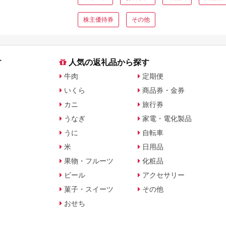
株主優待券
その他
す
人気の返礼品から探す
牛肉
定期便
いくら
商品券・金券
カニ
旅行券
うなぎ
家電・電化製品
うに
自転車
米
日用品
果物・フルーツ
化粧品
ビール
アクセサリー
菓子・スイーツ
その他
おせち