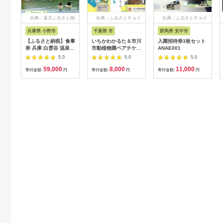
出典：楽天ふるさと納
出典：ふるさとチョイ
出典：ふるさとチョイ
税
ス
ス
兵庫県 小野市
千葉県 市
群馬県 安中市
【ふるさと納税】食事
いちかわかるた＆市川
入園招待券3枚セット
券 兵庫 白雲谷 温泉
市動植物園ペアチケッ
ANAE001
ゆぴか 入浴券 10枚＋
ト 【12203-0196】
5.0
5.0
5.0
お食事券 (1,000円)
59,000
8,000
11,000
10枚 セット 旅行 旅
寄付金額:
円
寄付金額:
円
寄付金額:
円
温泉旅行 スパ サウナ
岩盤浴 マッサージ エ
ステ 体験 体験型 子供
大人 チケット 券 ギフ
ト券 ギフト 贈答 レス
トラン 健康 美容 兵庫
県 小野市