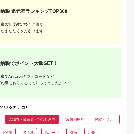
納税 還元率ランキングTOP300
典：ふるなび
出典：ふるさとチョイ
出典：ふるなび
出典：楽天ふるさと
ス
横須賀市
福井県 鯖江市
沖縄県 恩納村
群馬県 渋川市
納税の制度改定後もお得な
丘 回数券
鯖江産 高級めがね引
【恩納村】JTBふるさ
【ふるさと納税】渋
×22枚【株式
換券：シルバー（3万
と旅行券（90,000円
市ふるさと感謝券
まだまだたくさんあります！
谷花壇】
円相当）
分）有効期間5年 | 予
147,000円分（1000
5.0
5.0
5.0
5.0
2]
約 宿泊 観光 体験 温
円×147枚） 伊香保
1,000
100,000
300,000
500,000
泉 ホテル 旅館 チケッ
泉 うどん 宿泊 旅行
円
寄付金額:
円
寄付金額:
円
寄付金額:
円
ト 子供 子連れ カップ
観光 ホテル 旅館 ト
ル 家族 店頭 電話 沖
ベル 飲食 お土産
縄 沖縄
F4H-0563
納税でポイント大量GET！
税でAmazonギフトコードなど
がお得にもらえるって知ってましたか？
ているカテゴリ
入場券・優待券・施設利用券
温泉利用券
体験・ツアー
・博物館
遊園地
スポーツ
映画
音楽