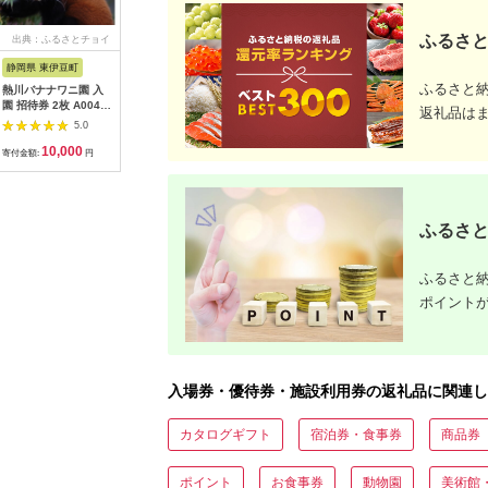
ふるさと
出典：ふるさとチョイ
出典：ふるなび
出典：ふるなび
出
ス
静岡県 東伊豆町
沖縄県 石垣市
沖縄県 恩納村
神奈川県 
ふるさと
熱川バナナワニ園 入
アートホテル石垣島
【恩納村】JTBふるさ
ソレイユの
園 招待券 2枚 A004
施設利用券 3万円分
と旅行クーポン
400円分
返礼品は
／ 熱帯 動植物園 チケ
（3,000円分）有効期
会社日比
5.0
5.0
5.0
ット 静岡県 東伊豆町
間3年（Eメール発
[AKBO00
10,000
100,000
10,000
3
行）｜予約 宿泊 観光
寄付金額:
円
寄付金額:
円
寄付金額:
円
寄付金額:
体験 温泉 ホテル 旅館
チケット 子供 子連れ
カップル 家族 店頭 オ
ンライン ネット 電話
ふるさと
沖縄 沖縄
ふるさと納
ポイント
入場券・優待券・施設利用券の返礼品に関連し
カタログギフト
宿泊券・食事券
商品券
ポイント
お食事券
動物園
美術館