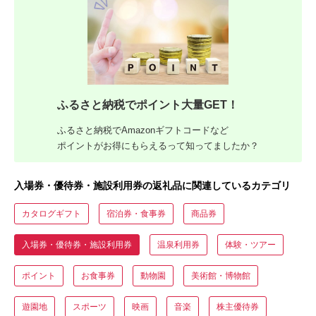
ふるさと納税でポイント大量GET！
ふるさと納税でAmazonギフトコードなど
ポイントがお得にもらえるって知ってましたか？
入場券・優待券・施設利用券の返礼品に関連しているカテゴリ
カタログギフト
宿泊券・食事券
商品券
入場券・優待券・施設利用券
温泉利用券
体験・ツアー
ポイント
お食事券
動物園
美術館・博物館
遊園地
スポーツ
映画
音楽
株主優待券