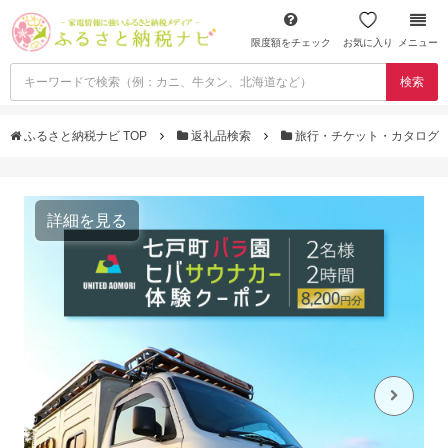
限度額をチェック
お気に入り
メニュー
検索
ふるさと納税ナビ TOP
返礼品検索
旅行・チケット・カタログ
詳細を見る