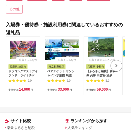
その他
入場券・優待券・施設利用券に関連しているおすすめの
返礼品
出典：ふるなび
出典：ふるなび
出典：楽天ふるさと納
出
税
兵庫県 淡路市
東京都豊島区
兵庫県 小野市
千葉
ドラゴンクエストアイ
ペアチケット サンシ
【ふるさと納税】食事
いち
ランド ライトチケッ
ャイン水族館 展望台
券 兵庫 白雲谷 温泉
市動
ト（大人1名）
てんぼうパーク
ゆぴか 入浴券 10枚＋
ト 
5.0
5.0
5.0
お食事券 (1,000円)
10枚 セット 旅行 旅
14,000
33,000
59,000
寄付金額:
円
寄付金額:
円
寄付金額:
円
寄付
温泉旅行 スパ サウナ
岩盤浴 マッサージ エ
ステ 体験 体験型 子供
大人 チケット 券 ギフ
ト券 ギフト 贈答 レス
トラン 健康 美容 兵庫
県 小野市
サイト比較
ランキングから探す
楽天ふるさと納税
人気ランキング