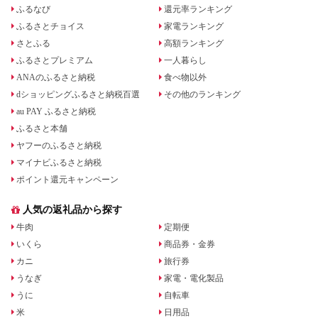
ふるなび
還元率ランキング
ふるさとチョイス
家電ランキング
さとふる
高額ランキング
ふるさとプレミアム
一人暮らし
ANAのふるさと納税
食べ物以外
dショッピングふるさと納税百選
その他のランキング
au PAY ふるさと納税
ふるさと本舗
ヤフーのふるさと納税
マイナビふるさと納税
ポイント還元キャンペーン
人気の返礼品から探す
牛肉
定期便
いくら
商品券・金券
カニ
旅行券
うなぎ
家電・電化製品
うに
自転車
米
日用品