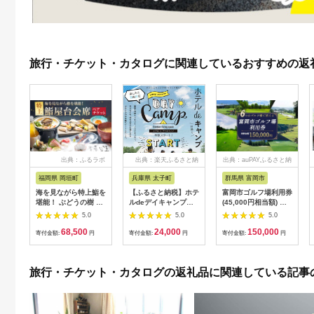
旅行・チケット・カタログに関連しているおすすめの返
出典：ふるラボ
出典：楽天ふるさと納
出典：auPAYふるさと納
税
税
福岡県 岡垣町
兵庫県 太子町
群馬県 富岡市
海を見ながら特上鮨を
【ふるさと納税】ホテ
富岡市ゴルフ場利用券
堪能！ ぶどうの樹 鮨
ルdeデイキャンプ体
(45,000円相当額) ゴ
屋台ペア お食事券 海
験チケット
ルフ チケット 平日 土
5.0
5.0
5.0
鮮 海 屋台 食事 ペア
【1364991】
日 祝日 プレー券 関東
68,500
24,000
150,000
福岡県 岡垣町
群馬県 首都圏 F20E-
寄付金額:
円
寄付金額:
円
寄付金額:
円
382
旅行・チケット・カタログの返礼品に関連している記事