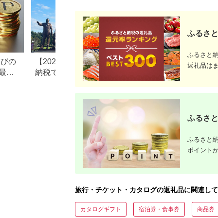
ふるさと
ふるさと
なびの
【2026年最新版】ふるさと
ふるさと納税、年
返礼品は
最大
納税でディズニー返礼品は
で30万円寄付でき
もらえる？ホテル・チケッ
すめ返礼品も紹介
ト・公式グッズを徹底解説
ふるさと
ふるさと納
ポイント
旅行・チケット・カタログの返礼品に関連して
カタログギフト
宿泊券・食事券
商品券