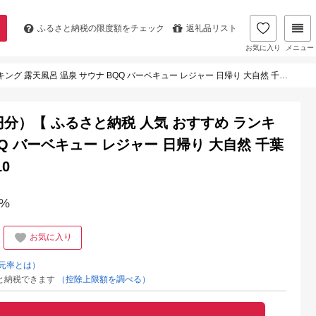
ふるさと納税の
限度額をチェック
返礼品リスト
お気に入り
メニュー
温泉 サウナ BQQ バーベキュー レジャー 日帰り 大自然 千葉県 山武市 送料無料 】 SMCJ010
000円分）【 ふるさと納税 人気 おすすめ ランキ
QQ バーベキュー レジャー 日帰り 大自然 千葉
0
%
お気に入り
元率とは）
と納税できます
（控除上限額を調べる）