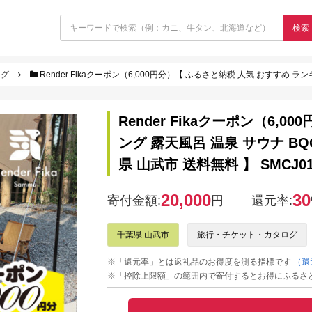
検索
ログ
Render Fikaクーポン（6,000円分）【 ふるさと納税 人気 おすすめ ランキング 露天風呂 
Render Fikaクーポン（6,
ング 露天風呂 温泉 サウナ B
県 山武市 送料無料 】 SMCJ01
20,000
30
寄付金額:
円
還元率:
千葉県 山武市
旅行・チケット・カタログ
※「還元率」とは返礼品のお得度を測る指標です
（還
※「控除上限額」の範囲内で寄付するとお得にふるさ