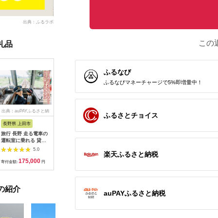
出典：ふるラボ
この
礼品
ふるなび
ふるなびマネーチャージで5%即増量中！
出典：auPAYふるさと納
出典：dショッピングふ
出典：auPAYふるさと納
出典：ふ
ふるさとチョイス
税
るさと納税
税
長野県 上田市
岐阜県 可児市
静岡県 伊東市
神奈川県 
旅行 長野 走る電車の
富士カントリー可児ク
伊東園ホテル・伊東園
159-200
運転室に乗れる 貸切
ラブ利用券（150,000
ホテル別館・伊東園ホ
賓舘 お
列車でお仕事体験 体
円分）【0018-007】
テル松川館 ご宿泊券
F（50,0
5.0
5.0
5.0
楽天ふるさと納税
験 チケット 電車 鉄道
1泊2日2食付き(1名様
神奈川県 
175,000
500,000
30,000
1
列車 サービス 子供 子
分:GAタイプ)
菜 手作り
寄付金額:
円
寄付金額:
円
寄付金額:
円
寄付金額:
ども こども 家族 長野
【1044937】
和風おかず
県
お土産 父
揚げ物 母
の紹介
お歳暮 食
auPAYふるさと納税
おかず 有
だわり 大