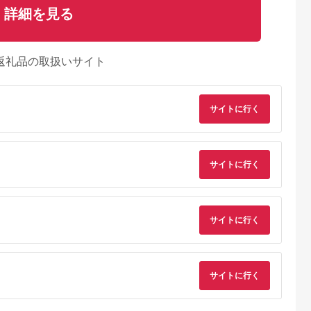
詳細を見る
返礼品の取扱いサイト
サイトに行く
るさとプレミ
出典：JALふるさと納税
出典：ふるラボ
出典：auPAYふるさと
サイトに行く
アム
大磯町
沖縄県 石垣市
北海道 富良野市
長野県 塩尻市
9-06 大磯迎
石垣島の自然を満喫！
北海道富良野市 日本
信州健康ランド ギフ
食事券
石垣島1日アクティビ
旅行 地域限定旅行ク
ト券（1000円券×9
00円分）【
ティ (利用券 1名様分)
ーポン90,000円分
枚） | 信州健康ラン
5.0
5.0
5.0
5.0
サイトに行く
大磯町 お惣
NS-2
サウナ 大浴場 ボディ
69,000
50,000
300,000
34,000
 大磯名産品
ケア リラクゼーショ
円
寄付金額:
円
寄付金額:
円
寄付金額:
円
 おつまみ
ン 施設 宿泊 家族連
の日 贈答品
長野県 塩尻市
の日 ギフト
品 敬老の日
サイトに行く
名地元店 こ
磯グルメ 】