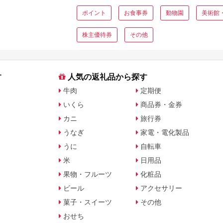
ポイント
お食事券
動物園
美術館
株主優待券
その他
す
人気の返礼品から探す
牛肉
定期便
いくら
商品券・金券
カニ
旅行券
うなぎ
家電・電化製品
うに
自転車
米
日用品
果物・フルーツ
化粧品
ビール
アクセサリー
菓子・スイーツ
その他
おせち