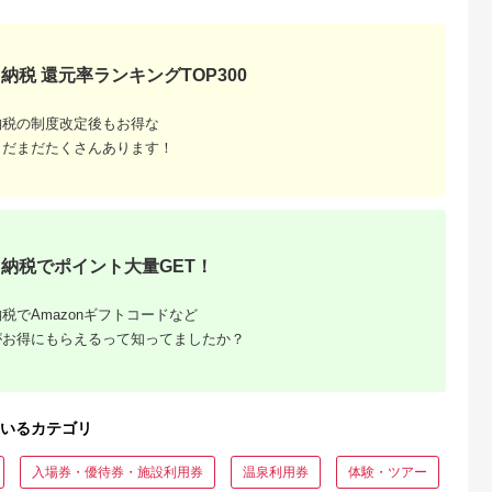
納税 還元率ランキングTOP300
納税の制度改定後もお得な
収いくら
まだまだたくさんあります！
る？おす
納税でポイント大量GET！
税でAmazonギフトコードなど
がお得にもらえるって知ってましたか？
いるカテゴリ
入場券・優待券・施設利用券
温泉利用券
体験・ツアー