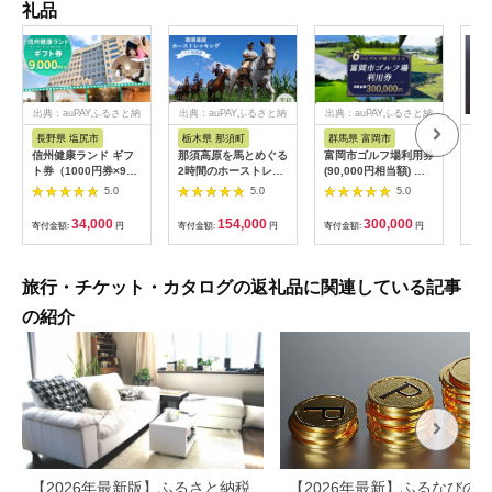
礼品
出典：auPAYふるさと納
出典：auPAYふるさと納
出典：auPAYふるさと納
税
税
税
長野県 塩尻市
栃木県 那須町
群馬県 富岡市
三
信州健康ランド ギフ
那須高原を馬とめぐる
富岡市ゴルフ場利用券
34
ト券（1000円券×9
2時間のホーストレッ
(90,000円相当額) ゴ
はら
枚） | 信州健康ランド
キング 外乗ペア利用
ルフ チケット 平日 土
肉御
5.0
5.0
5.0
サウナ 大浴場 ボディ
券【平日限定】チケッ
日 祝日 プレー券 関東
食事
ケア リラクゼーショ
ト 利用券 ペア 体験
群馬県 首都圏 F20E-
34,000
154,000
300,000
寄付金額:
円
寄付金額:
円
寄付金額:
円
寄付
ン 施設 宿泊 家族連れ
乗馬 初心者歓迎〔P-
350
長野県 塩尻市
100〕
旅行・チケット・カタログの返礼品に関連している記事
の紹介
【2026年最新版】ふるさと納税
【2026年最新】ふるなびの