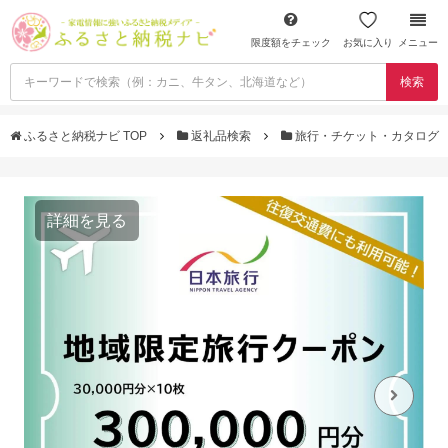
限度額をチェック
お気に入り
メニュー
検索
ふるさと納税ナビ TOP
返礼品検索
旅行・チケット・カタログ
詳細を見る