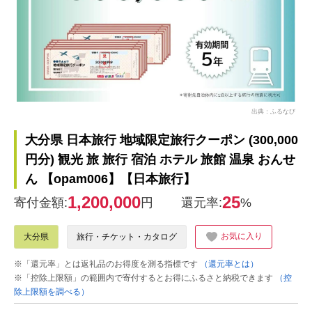
出典：ふるなび
大分県 日本旅行 地域限定旅行クーポン (300,000
円分) 観光 旅 旅行 宿泊 ホテル 旅館 温泉 おんせ
ん 【opam006】【日本旅行】
1,200,000
25
寄付金額:
円
還元率:
%
お気に入り
大分県
旅行・チケット・カタログ
※「還元率」とは返礼品のお得度を測る指標です
（還元率とは）
※「控除上限額」の範囲内で寄付するとお得にふるさと納税できます
（控
除上限額を調べる）