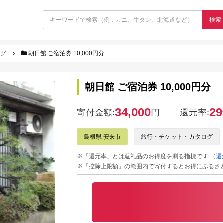
検索
ログ
朝日館 ご宿泊券 10,000円分
朝日館 ご宿泊券 10,000円分
34,000
29
寄付金額:
円
還元率:
島根県 安来市
旅行・チケット・カタログ
※「還元率」とは返礼品のお得度を測る指標です
（還
※「控除上限額」の範囲内で寄付するとお得にふるさ