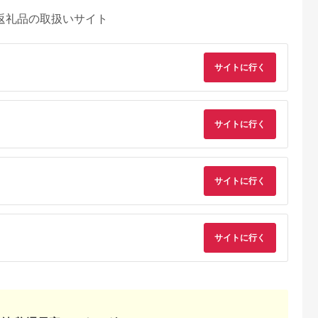
返礼品の取扱いサイト
サイトに行く
サイトに行く
典：ふるなび
出典：楽天ふるさと納
出典：auPAYふるさと納
出典：auPAYふるさと
税
税
サイトに行く
見町
東京都千代田区
兵庫県 川西市
鹿児島県 屋久島町
茨城県産コシヒ
【ふるさと納税】ホテ
No.422 入浴回数券1
屋久島プライベート
ライスセット
ルニューオータニ(東
冊（6枚つづり） ／
カスタマイズツアー
８袋）【5年保
京)ビューアンドダイ
SPAキセラ川西 温泉
5.0
5.0
5.0
5.0
食】【備蓄
ニング ザスカイ 平日
スパ サウナ リラック
2,000
65,000
19,000
173,000
急時 備え 米
ディナービュッフェ 1
ス 癒し 兵庫県
サイトに行く
円
寄付金額:
円
寄付金額:
円
寄付金額:
円
 食料 長期保
ドリンク付券_ ホテル
ー キャンプ
ビュッフェ 食事券 グ
】
ルメ 高級 人気 おすす
め【1641917】