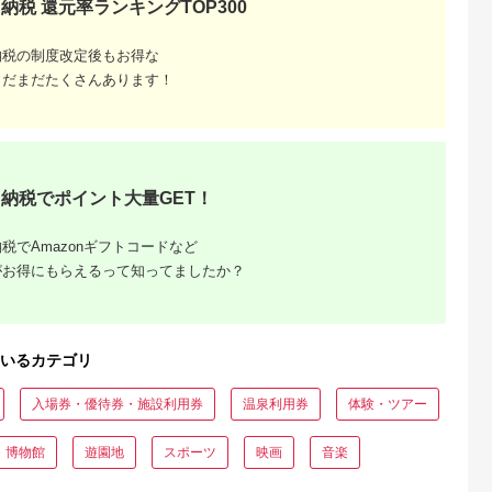
納税 還元率ランキングTOP300
納税の制度改定後もお得な
まだまだたくさんあります！
収いくら
る？おす
納税でポイント大量GET！
税でAmazonギフトコードなど
がお得にもらえるって知ってましたか？
いるカテゴリ
入場券・優待券・施設利用券
温泉利用券
体験・ツアー
・博物館
遊園地
スポーツ
映画
音楽