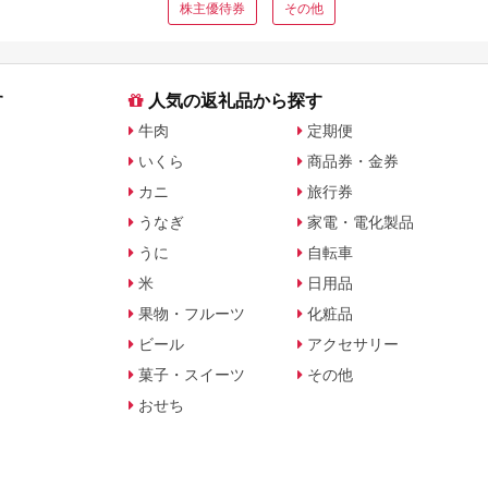
株主優待券
その他
す
人気の返礼品から探す
牛肉
定期便
いくら
商品券・金券
カニ
旅行券
うなぎ
家電・電化製品
うに
自転車
米
日用品
果物・フルーツ
化粧品
ビール
アクセサリー
菓子・スイーツ
その他
おせち