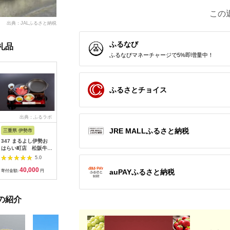
この
出典：JALふるさと納税
ふるなび
礼品
ふるなびマネーチャージで5%即増量中！
ふるさとチョイス
出典：ふるラボ
出典：楽天ふるさと納
出典：auPAYふるさと納
出
税
税
JRE MALLふるさと納税
三重県 伊勢市
広島県 安芸高田市
神奈川県 平塚市
茨城県 阿
347 まるよし伊勢お
【ふるさと納税】ゴル
ひらつか☆スターライ
20-05 
はらい町店 松阪牛焼
フ 八千代カントリー
トマーレ （ふるさと
カリ備食
肉御膳(150g) ペアお
クラブ 利用券 10,000
納税返礼ポイント）
(100g×
5.0
5.0
5.0
食事券
円分（1,000円×10
15000pt付与 商品券
存・非常
40,000
36,500
50,000
1
枚） 広島 安芸高田市
ポイント 関東 日帰り
備蓄用 緊
auPAYふるさと納税
寄付金額:
円
寄付金額:
円
寄付金額:
円
寄付金額:
ドライブ レジャー 観
食品 食糧
光 イベント お出かけ
存 レジャ
七夕まつり スマホ に
登山 便利
の紹介
ポイント付与 湘南 神
奈川県 平塚市