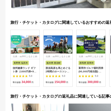
旅行・チケット・カタログに関連しているおすすめの返
出典：auPAYふるさと納
出典：auPAYふるさと納
出典：auPAYふるさと納
税
税
税
長野県 塩尻市
栃木県 那須町
群馬県 富岡市
信州健康ランド ギフ
那須高原を馬とめぐる
富岡市ゴルフ場利用券
ト券（1000円券×9
2時間のホーストレッ
(90,000円相当額) ゴ
枚） | 信州健康ランド
キング 外乗ペア利用
ルフ チケット 平日 土
5.0
5.0
5.0
サウナ 大浴場 ボディ
券【平日限定】チケッ
日 祝日 プレー券 関東
34,000
154,000
300,000
ケア リラクゼーショ
ト 利用券 ペア 体験
群馬県 首都圏 F20E-
寄付金額:
円
寄付金額:
円
寄付金額:
円
ン 施設 宿泊 家族連れ
乗馬 初心者歓迎〔P-
350
長野県 塩尻市
100〕
旅行・チケット・カタログの返礼品に関連している記事