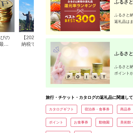
ふるさと
ふるさと
返礼品は
なびの
【2026年最新版】ふるさと
ふるさと納税、年
最大
納税でディズニー返礼品は
で30万円寄付でき
もらえる？ホテル・チケッ
すめ返礼品も紹介
ふるさと
ト・公式グッズを徹底解説
ふるさと納
ポイント
旅行・チケット・カタログの返礼品に関連して
カタログギフト
宿泊券・食事券
商品券
ポイント
お食事券
動物園
美術館