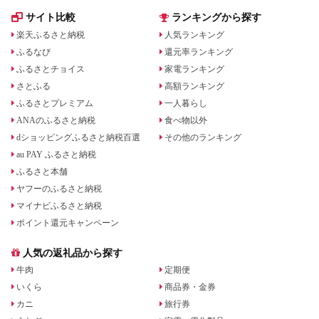
サイト比較
ランキングから探す
楽天ふるさと納税
人気ランキング
ふるなび
還元率ランキング
ふるさとチョイス
家電ランキング
さとふる
高額ランキング
ふるさとプレミアム
一人暮らし
ANAのふるさと納税
食べ物以外
dショッピングふるさと納税百選
その他のランキング
au PAY ふるさと納税
ふるさと本舗
ヤフーのふるさと納税
マイナビふるさと納税
ポイント還元キャンペーン
人気の返礼品から探す
牛肉
定期便
いくら
商品券・金券
カニ
旅行券