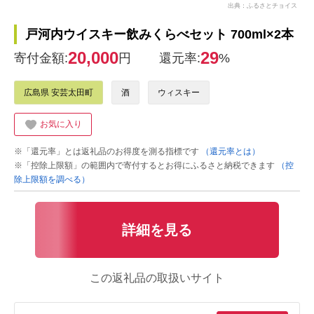
出典：ふるさとチョイス
戸河内ウイスキー飲みくらべセット 700ml×2本
20,000
29
寄付金額:
円
還元率:
%
広島県 安芸太田町
酒
ウィスキー
お気に入り
※「還元率」とは返礼品のお得度を測る指標です
（還元率とは）
※「控除上限額」の範囲内で寄付するとお得にふるさと納税できます
（控
除上限額を調べる）
詳細を見る
この返礼品の取扱いサイト