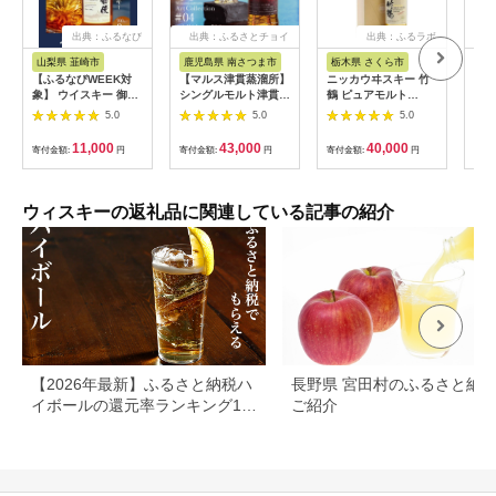
出典：ふるなび
出典：ふるさとチョイ
出典：ふるラボ
出
ス
山梨県 韮崎市
鹿児島県 南さつま市
栃木県 さくら市
栃
【ふるなびWEEK対
【マルス津貫蒸溜所】
ニッカウヰスキー 竹
ブラ
象】 ウイスキー 御勅
シングルモルト津貫
鶴 ピュアモルト
ア 
使(みだい) 700ml×3
Minami-satsuma Art
700ml 箱付き 逆輸入
栃木
5.0
5.0
5.0
本｜ウィスキー ハイ
Collection
品 ｜ 栃木県 さくら市
ウィ
ボール
#04（700ml） 数量
熟成 ニッカ ウィスキ
イボ
11,000
43,000
40,000
寄付金額:
円
寄付金額:
円
寄付金額:
円
寄付
限定 本坊酒造 ウイス
ー お酒 酒 国産 洋酒
割り
キー ウィスキー 49%
ウイスキー
洋酒
49度 アートコレクシ
Japanese whisky プ
イス
ョン 下村貢 鹿児島県
レゼント ギフト 贈り
み 
ウィスキーの返礼品に関連している記事の紹介
南さつま市 お酒 洋酒
物 贈答 熟成ウイスキ
答 
モルト マルス
ー アルコール ブレン
デッドウイスキー ウ
イスキーギフト 蒸溜
所 晩酌 ハイボール ロ
ック お湯割り 水割り
家飲み 箱入り
【2026年最新】ふるさと納税ハ
長野県 宮田村のふるさと納
イボールの還元率ランキング10
ご紹介
選！