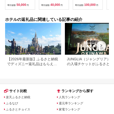
スパークリングワイン
50,000
40,000
100,000
寄付金額:
円
寄付金額:
円
寄付金額:
円
寄付
１本★
ホテルの返礼品に関連している記事の紹介
【2026年最新版】ふるさと納税
JUNGLIA（ジャングリア）
でディズニー返礼品はもらえ
の入場チケットがふるさと納
る？ホテル・チケット・公式グ
でもらえる！
ッズを徹底解説
サイト比較
ランキングから探す
楽天ふるさと納税
人気ランキング
ふるなび
還元率ランキング
ふるさとチョイス
家電ランキング