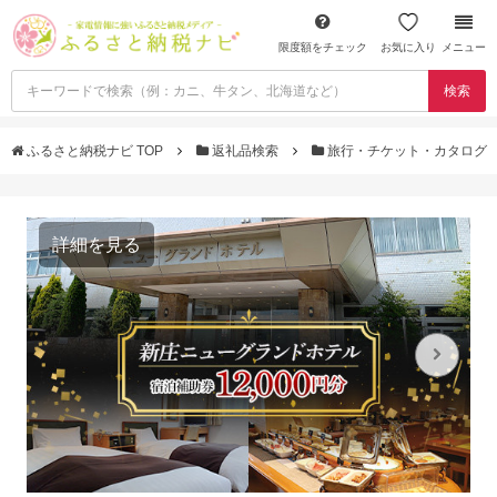
限度額をチェック
お気に入り
メニュー
検索
ふるさと納税ナビ TOP
返礼品検索
旅行・チケット・カタログ
詳細を見る