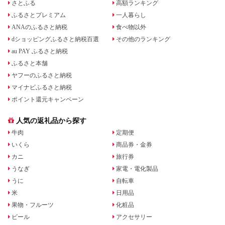
さとふる
高額ランキング
ふるさとプレミアム
一人暮らし
ANAのふるさと納税
食べ物以外
dショッピングふるさと納税百選
その他のランキング
au PAY ふるさと納税
ふるさと本舗
ヤフーのふるさと納税
マイナビふるさと納税
ポイント還元キャンペーン
人気の返礼品から探す
牛肉
定期便
いくら
商品券・金券
カニ
旅行券
うなぎ
家電・電化製品
うに
自転車
米
日用品
果物・フルーツ
化粧品
ビール
アクセサリー