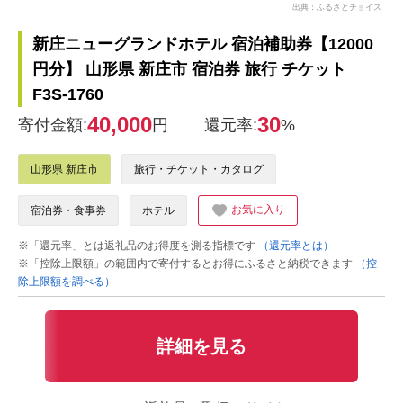
出典：ふるさとチョイス
新庄ニューグランドホテル 宿泊補助券【12000
円分】 山形県 新庄市 宿泊券 旅行 チケット
F3S-1760
40,000
30
寄付金額:
円
還元率:
%
山形県 新庄市
旅行・チケット・カタログ
お気に入り
宿泊券・食事券
ホテル
※「還元率」とは返礼品のお得度を測る指標です
（還元率とは）
※「控除上限額」の範囲内で寄付するとお得にふるさと納税できます
（控
除上限額を調べる）
詳細を見る