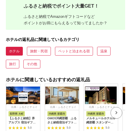
ふるさと納税でポイント大量GET！
ふるさと納税でAmazonギフトコードなど
ポイントがお得にもらえるって知ってましたか？
ホテルの返礼品に関連しているカテゴリ
ホテル
旅館・民宿
ペットと泊まれる宿
温泉
旅行
その他
ホテルに関連しているおすすめの返礼品
出典：ふるさとチョイ
出典：ふるさとチョイ
出典：ふるさとチョイ
出
ス
ス
ス
長野県 大町
沖縄県 那覇市
沖縄県 那覇市
長
【ふるさと納税】界
OMO5沖縄那覇 ふる
メルキュールホテル沖
山間
アルプス 宿泊ギフト
さと納税宿泊ギフト券
縄那覇 スタンダード
一軒
券（15,000円分）
(12,000円)
ルーム（1泊朝食付き
まる
5.0
5.0
5.0
【星野リゾート】
ペア宿泊券） ★特典
10,