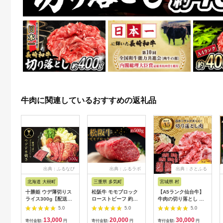
牛肉に関連しているおすすめの返礼品
出典：ふるなび
出典：ふるラボ
出典：さとふる
北海道 大樹町
三重県 多気町
宮城県 村
十勝姫 ウデ薄切りス
松阪牛 モモブロック
【A5ランク仙台牛】
ライス300g【配送不
ローストビーフ 約
牛肉の切り落とし 合
可地域：離島】
500g 国産牛 和牛 ブ
計1.8kg(300g×6) 小
5.0
5.0
5.0
【1397674】
ランド牛 JGAP家
分けで使い勝手も◎
13,000
20,000
30,000
畜・畜産物 農場
寄付金額:
円
寄付金額:
円
寄付金額:
円