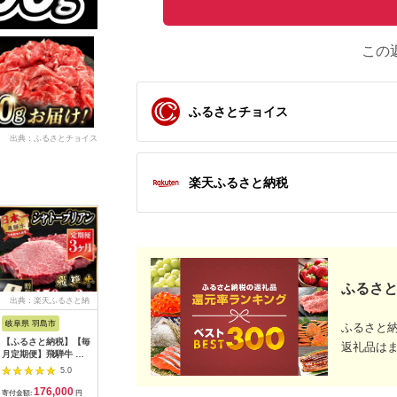
この
ふるさとチョイス
出典：ふるさとチョイス
楽天ふるさと納税
ふるさと
出典：楽天ふるさと納
出典：JRE MALLふる
出典：ふるラボ
出典：ふ
税
さと納税
岐阜県 羽島市
長野県 阿智村
岐阜県 中津川市
福岡県 飯
ふるさと
【ふるさと納税】【毎
幻の美味「村沢牛」焼
【数量限定！チルド
【C2-01
返礼品は
月定期便】飛騨牛 シ
肉用 350g（モモ・
（冷蔵）発送！】「飛
モモ焼肉
ャトーブリアン
バラ・ロース）｜ 牛
騨牛」A5等級サーロ
5.0
5.0
5.0
450g(150g×3枚)【冷
肉 お肉 肉 和牛 焼肉
インステーキ 200g×2
176,000
19,000
24,000
3
蔵便】全3回【配送不
焼き肉 やきにく 京都
枚 鉄板焼き 網焼き 焼
寄付金額:
円
寄付金額:
円
寄付金額:
円
寄付金額: