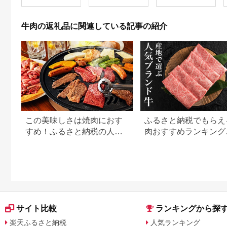
HACCP認証農場 牛肉
肉 高級 人気 おすすめ
神戸牛 近江牛 に並ぶ
牛肉の返礼品に関連している記事の紹介
日本三大和牛 松阪 松
坂牛 松坂 モモ ビーフ
シチュー カレー 霜降
り 三重県 多気町 SS-
32
この美味しさは焼肉におす
ふるさと納税でもらえ
すめ！ふるさと納税の人気
肉おすすめランキング
牛肉還元率ランキング
【2026年最新版】還
用途別で徹底比較
サイト比較
ランキングから探
楽天ふるさと納税
人気ランキング