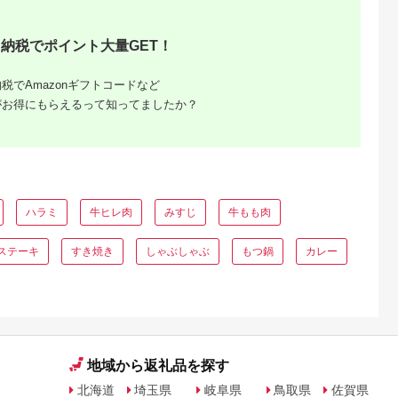
牛肉 肉 牛 にく ステ
ーキ サーロイン シャ
トーブリアン ヘレ 贈
納税でポイント大量GET！
答 ギフト プレゼント
神戸 兵庫県 冷凍 送
無料 【1273661】
税でAmazonギフトコードなど
がお得にもらえるって知ってましたか？
ふるさと
ハラミ
牛ヒレ肉
みすじ
牛もも肉
ング｜高
ャンル別
ステーキ
すき焼き
しゃぶしゃぶ
もつ鍋
カレー
地域から返礼品を探す
北海道
埼玉県
岐阜県
鳥取県
佐賀県