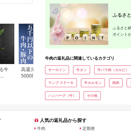
可地域：離島】
限定 ギフト 送料無料
肉 バーベキュー BBQ
【4053246】
信州 長野県産
F4N-1239
ふるさと
ふるさと納
ポイント
牛肉の返礼品に関連しているカテゴリ
る牛
高還元率！ふるさと納税
【2026年版】楽天
サーロイン
牛タン
牛バラ肉（カルビ）
5000円以下でおすすめ牛肉
納税 還元率ランキ
元率・
＆豚肉ランキング！
還元率返礼品をジ
ランプ ステーキ
牛ホルモン
焼肉
に比較
ハンバーグ（牛）
その他
す
人気の返礼品から探す
牛肉
定期便