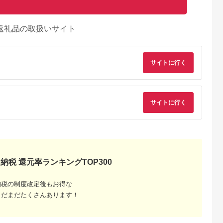
返礼品の取扱いサイト
サイトに行く
サイトに行く
納税 還元率ランキングTOP300
るさとプレミ
出典：ふるなび
出典：ふるなび
出典：auPAYふるさと
アム
塚市
三重県 明和町
北海道 帯広市
兵庫県 太子町
納税の制度改定後もお得な
9】博多和牛
松阪牛カイノミステー
豊西牛 サイコロステ
＜牧場直営店玉家＞
まだまだたくさんあります！
用・スライス
キ150g×4枚 SS74
ーキ 1.2kg (200g×6
戸牛サーロインステ
パック) トヨぽん付
キ200g×2枚シャトー
5.0
5.0
5.0
5.0
【配送不可地域：離
ブリアン(ヘレ)ステー
2,000
30,000
28,000
40,000
島】【1385039】
キ90g×2枚_ 神戸牛
円
寄付金額:
円
寄付金額:
円
寄付金額:
円