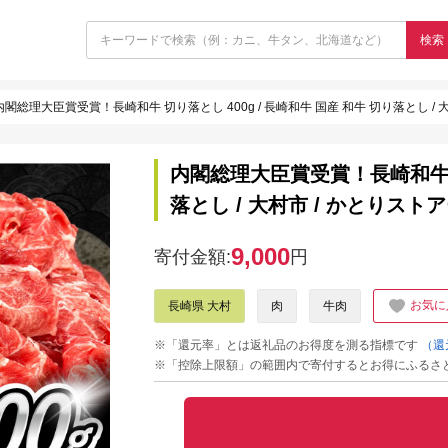
検索
内閣総理大臣賞受賞！長崎和牛 切り落とし 400g / 長崎和牛 国産 和牛 切り落とし / 大村
内閣総理大臣賞受賞！長崎和牛 切
落とし / 大村市 / かとりストアー
9,000
寄付金額:
円
お気に
長崎県 大村
肉
牛肉
※「還元率」とは返礼品のお得度を測る指標です
（還
※「控除上限額」の範囲内で寄付するとお得にふるさ