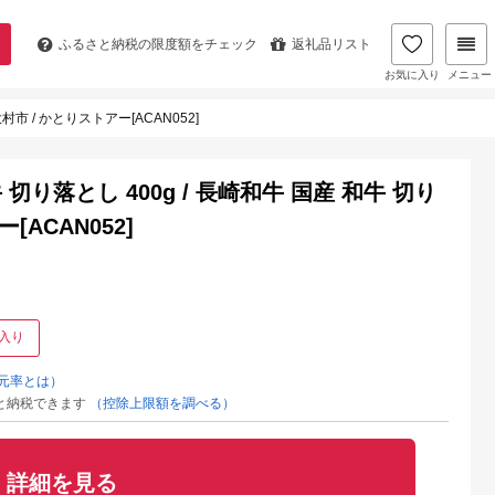
ふるさと納税の
限度額をチェック
返礼品リスト
お気に入り
メニュー
市 / かとりストアー[ACAN052]
り落とし 400g / 長崎和牛 国産 和牛 切り
[ACAN052]
入り
元率とは）
と納税できます
（控除上限額を調べる）
詳細を見る