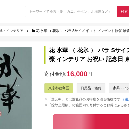
検索
具・インテリア
花 氷華 （ 花氷 ） バラ Sサイズ ギフト プレゼント 贈答 
花 氷華 （ 花氷 ） バラ Sサ
薇 インテリア お祝い 記念日 
16,000
寄付金額:
円
東京都豊島区
日用品・雑貨
家具・イ
※「還元率」とは返礼品のお得度を測る指標です
（還
※「控除上限額」の範囲内で寄付するとお得にふるさ