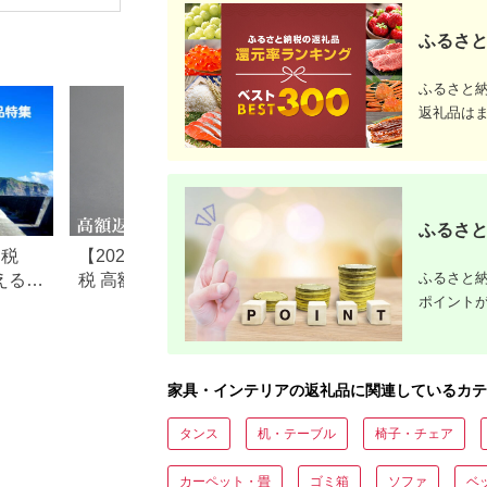
ー）】 [APE010]
ふるさと
ふるさと
返礼品は
ふるさと
納税
【2026年最新】ふるさと納
ふるさと納税のテ
ふるさと納
えるお
税 高額返礼品ランキング｜
すすめランキング【2
ポイント
10万円〜100万円超の豪華
最新版】
返礼品を比較
家具・インテリアの返礼品に関連しているカテ
タンス
机・テーブル
椅子・チェア
カーペット・畳
ゴミ箱
ソファ
ベ