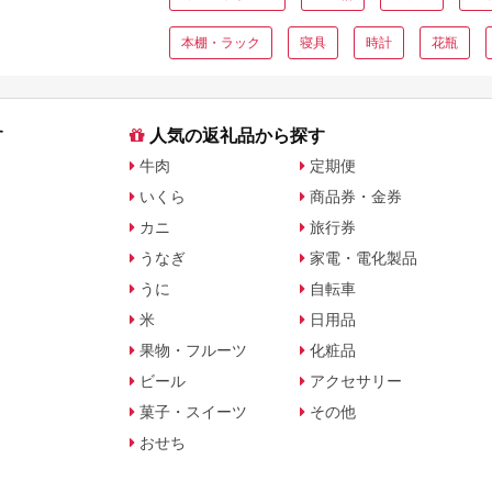
本棚・ラック
寝具
時計
花瓶
す
人気の返礼品から探す
牛肉
定期便
いくら
商品券・金券
カニ
旅行券
うなぎ
家電・電化製品
うに
自転車
米
日用品
果物・フルーツ
化粧品
ビール
アクセサリー
菓子・スイーツ
その他
おせち