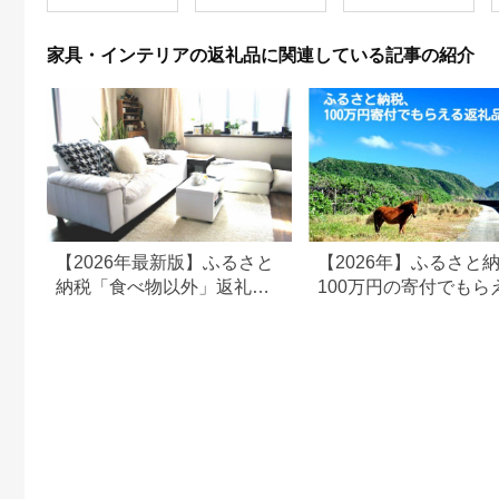
ッシュ ボックス リビ
ソファ 一人用 ソファ
ング ダイニング 飛騨
ー ごろ寝 1人掛けソ
家具 飛騨産業 CG042
ファ インテリア 日用
家具・インテリアの返礼品に関連している記事の紹介
品 雑貨 パウダーMAX
mogu 兵庫県 兵庫 ネ
イビー
【2026年最新版】ふるさと
【2026年】ふるさと
納税「食べ物以外」返礼品
100万円の寄付でもら
の還元率ランキング！
すすめ返礼品！