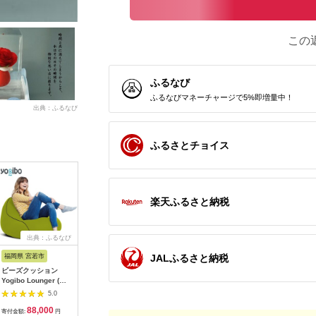
この
ふるなび
ふるなびマネーチャージで5%即増量中！
出典：ふるなび
ふるさとチョイス
楽天ふるさと納税
出典：ふるなび
出典：ANAのふるさと
出典：ふるさとプレミ
出典：ふ
納税
アム
JALふるさと納税
福岡県 宮若市
鳥取県 湯梨浜町
福岡県 糸島市
岐阜県 安
ビーズクッション
151M.■ドモク堂■ペ
木製 ランプ シェード
[№5331-
Yogibo Lounger (ヨ
ーパーコードスツール
CRACK 《糸島》
具収納ラッ
ギボー ラウンジャー)
【DOUBLE=DOUBLE
スタンド 
5.0
5.0
5.0
ライムグリーン
FURNITURE（ダブル
ル
88,000
120,000
46,000
4
[M352-1GR]
ダブルファニチャ
寄付金額:
円
寄付金額:
円
寄付金額:
円
寄付金額: