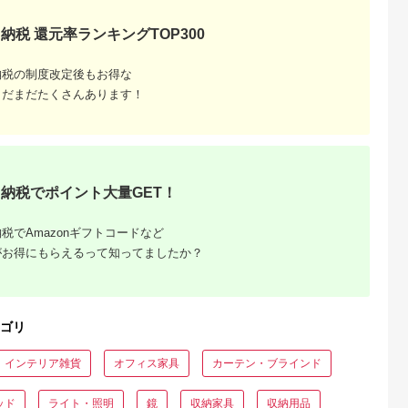
チェア 背もたれ オー
ク 曲げ木 無垢材 飛
家具 オーク 木製 家
納税 還元率ランキングTOP300
おしゃれ 人気 おすす
め 新生活 一人暮らし
国産 木工 飛騨高山
納税の制度改定後もお得な
nissin 高島屋
まだまだたくさんあります！
ATNS017
納税でポイント大量GET！
ーブルお
税でAmazonギフトコードなど
026年
がお得にもらえるって知ってましたか？
ゴリ
インテリア雑貨
オフィス家具
カーテン・ブラインド
ッド
ライト・照明
鏡
収納家具
収納用品