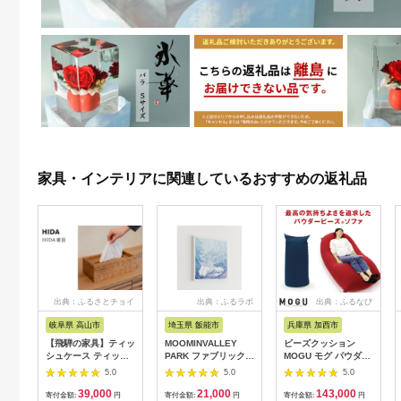
家具・インテリアに関連しているおすすめの返礼品
出典：ふるさとチョイ
出典：ふるラボ
出典：ふるなび
ス
岐阜県 高山市
埼玉県 飯能市
兵庫県 加西市
【飛騨の家具】ティッ
MOOMINVALLEY
ビーズクッション
シュケース ティッシ
PARK ファブリックパ
MOGU モグ パウダー
ュ（杉）AC971| 木製
ネルSサイズ（夜の
マックス カバー 付 日
5.0
5.0
5.0
木 木目 天然木 ウッド
森）[52211013]
本製 クッション 特大
39,000
21,000
143,000
杉 スギ シンプル ティ
ビーズソファ ひとり
寄付金額:
円
寄付金額:
円
寄付金額:
円