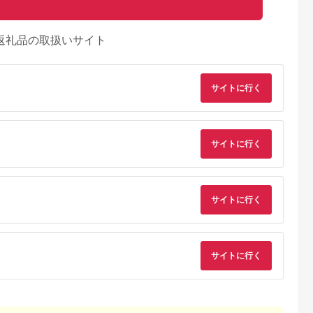
返礼品の取扱いサイト
サイトに行く
サイトに行く
サイトに行く
るさとチョイ
出典：ふるさとチョイ
出典：ふるさとチョイ
出典：JALふるさと納
ス
ス
ス
八町
和歌山県 海南市
北海道 旭川市
岐阜県 高山市
サイトに行く
0121]野球道
ブリリアント傘立て
旭川家具 カンディハ
【高島屋選定品】飛
ク バット
ウス ガーベラ 丸テー
の家具 WhiteWood 
5.0
ソフトボー
ブル φ70(M) 北海道ナ
ェアWOC-1320-W
5.0
5.0
5.0
ラNF
nissin | 張地が選べ
8,000
74,500
400,000
249,000
日進木工 セミアーム
円
寄付金額:
円
寄付金額:
円
寄付金額:
円