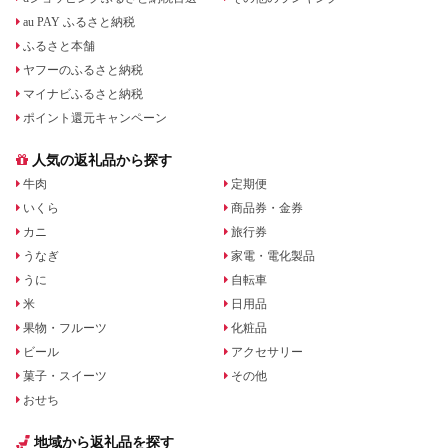
au PAY ふるさと納税
ふるさと本舗
ヤフーのふるさと納税
マイナビふるさと納税
ポイント還元キャンペーン
人気の返礼品から探す
牛肉
定期便
いくら
商品券・金券
カニ
旅行券
うなぎ
家電・電化製品
うに
自転車
米
日用品
果物・フルーツ
化粧品
ビール
アクセサリー
菓子・スイーツ
その他
おせち
地域から返礼品を探す