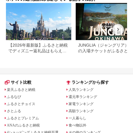
【2026年最新版】ふるさと納税
JUNGLIA（ジャングリア）
でディズニー返礼品はもらえ
の入場チケットがふるさと納
る？ホテル・チケット・公式グ
でもらえる！
ッズを徹底解説
サイト比較
ランキングから探す
楽天ふるさと納税
人気ランキング
ふるなび
還元率ランキング
ふるさとチョイス
家電ランキング
さとふる
高額ランキング
ふるさとプレミアム
一人暮らし
ANAのふるさと納税
食べ物以外
dショッピングふるさと納税百選
その他のランキング