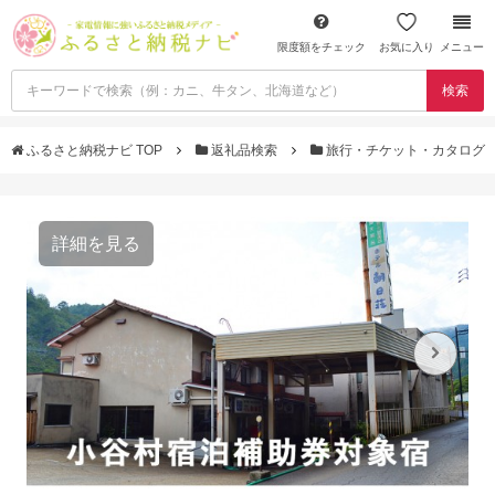
限度額をチェック
お気に入り
メニュー
検索
ふるさと納税ナビ TOP
返礼品検索
旅行・チケット・カタログ
詳細を見る