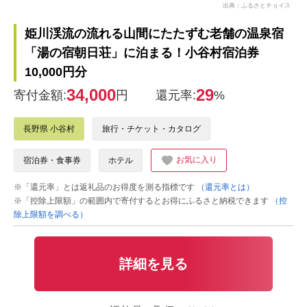
出典：ふるさとチョイス
姫川渓流の流れる山間にたたずむ老舗の温泉宿
「湯の宿朝日荘」に泊まる！小谷村宿泊券
10,000円分
34,000
29
寄付金額:
円
還元率:
%
長野県 小谷村
旅行・チケット・カタログ
お気に入り
宿泊券・食事券
ホテル
※「還元率」とは返礼品のお得度を測る指標です
（還元率とは）
※「控除上限額」の範囲内で寄付するとお得にふるさと納税できます
（控
除上限額を調べる）
詳細を見る