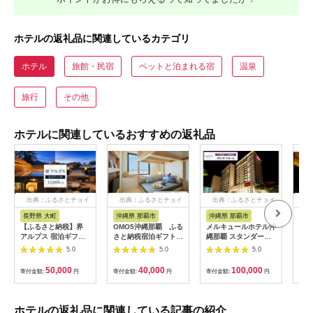
ホテルの返礼品に関連しているカテゴリ
ホテル
旅館・民宿
ペットと泊まれる宿
温泉
旅行
その他
ホテルに関連しているおすすめの返礼品
出典：ふるさとチョイ
出典：ふるさとチョイ
出典：ふるさとチョイ
出
ス
ス
ス
長野県 大町
沖縄県 那覇市
沖縄県 那覇市
長
【ふるさと納税】界
OMO5沖縄那覇 ふる
メルキュールホテル沖
山間
アルプス 宿泊ギフト
さと納税宿泊ギフト券
縄那覇 スタンダード
一軒
券（15,000円分）
(12,000円)
ルーム（1泊朝食付き
まる
5.0
5.0
5.0
【星野リゾート】
ペア宿泊券） ★特典
10,
スパークリングワイン
50,000
40,000
100,000
寄付金額:
円
寄付金額:
円
寄付金額:
円
寄付
１本★
ホテルの返礼品に関連している記事の紹介