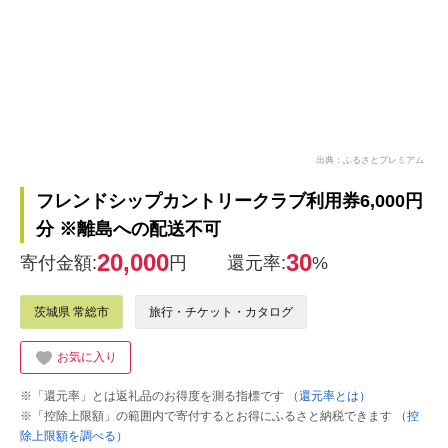
出典：ふるさとプレミアム
フレンドシップカントリークラブ利用券6,000円
分 ※離島への配送不可
20,000
30
寄付金額:
円
還元率:
%
茨城県 常総市
旅行・チケット・カタログ
お気に入り
※「還元率」とは返礼品のお得度を測る指標です
（還元率とは）
※「控除上限額」の範囲内で寄付するとお得にふるさと納税できます
（控
除上限額を調べる）