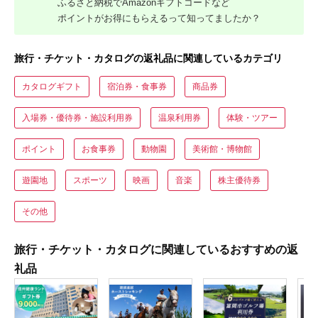
ふるさと納税でAmazonギフトコードなど
ポイントがお得にもらえるって知ってましたか？
旅行・チケット・カタログの返礼品に関連しているカテゴリ
カタログギフト
宿泊券・食事券
商品券
入場券・優待券・施設利用券
温泉利用券
体験・ツアー
ポイント
お食事券
動物園
美術館・博物館
遊園地
スポーツ
映画
音楽
株主優待券
その他
旅行・チケット・カタログに関連しているおすすめの返
礼品