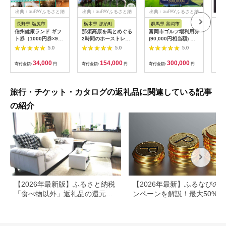
出典：auPAYふるさと納
出典：auPAYふるさと納
出典：auPAYふるさと納
税
税
税
長野県 塩尻市
栃木県 那須町
群馬県 富岡市
三
信州健康ランド ギフ
那須高原を馬とめぐる
富岡市ゴルフ場利用券
34
ト券（1000円券×9
2時間のホーストレッ
(90,000円相当額) ゴ
はら
枚） | 信州健康ランド
キング 外乗ペア利用
ルフ チケット 平日 土
肉御
5.0
5.0
5.0
サウナ 大浴場 ボディ
券【平日限定】チケッ
日 祝日 プレー券 関東
食事
ケア リラクゼーショ
ト 利用券 ペア 体験
群馬県 首都圏 F20E-
34,000
154,000
300,000
寄付金額:
円
寄付金額:
円
寄付金額:
円
寄付
ン 施設 宿泊 家族連れ
乗馬 初心者歓迎〔P-
350
長野県 塩尻市
100〕
旅行・チケット・カタログの返礼品に関連している記事
の紹介
【2026年最新版】ふるさと納税
【2026年最新】ふるなびの
「食べ物以外」返礼品の還元率
ンペーンを解説！最大50%還
ランキング！
も