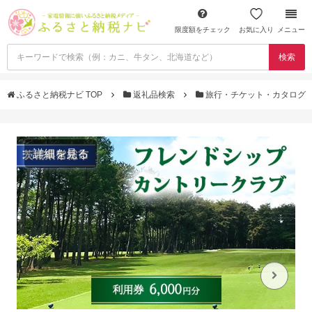
限度額をチェック
お気に入り
メニュー
検索
ふるさと納税ナビ TOP
返礼品検索
旅行・チケット・カタログ
詳細を見る