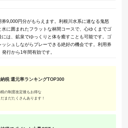
券9,000円分がもらえます。利根川水系に連なる鬼怒
と水に囲まれたフラットな林間コースで、心ゆくまでゴ
典：ふるなび
出典：楽天ふるさと納
出典：auPAYふるさと納
出典：auPAYふるさと
税
税
後には、鉱泉でゆっくりと体を癒すことも可能です。ゴ
見町
東京都千代田区
兵庫県 川西市
鹿児島県 屋久島町
レッシュしながらプレーできる絶好の機会です。利用券
茨城県産コシヒ
【ふるさと納税】ホテ
No.422 入浴回数券1
屋久島プライベート
ライスセット
ルニューオータニ(東
冊（6枚つづり） ／
カスタマイズツアー
り、発行から1年間有効です。
８袋）【5年保
京)ビューアンドダイ
SPAキセラ川西 温泉
5.0
5.0
5.0
5.0
食】【備蓄
ニング ザスカイ 平日
スパ サウナ リラック
2,000
65,000
19,000
173,000
急時 備え 米
ディナービュッフェ 1
ス 癒し 兵庫県
円
寄付金額:
円
寄付金額:
円
寄付金額:
円
 食料 長期保
ドリンク付券_ ホテル
ー キャンプ
ビュッフェ 食事券 グ
】
ルメ 高級 人気 おすす
め【1641917】
納税 還元率ランキングTOP300
納税の制度改定後もお得な
まだまだたくさんあります！