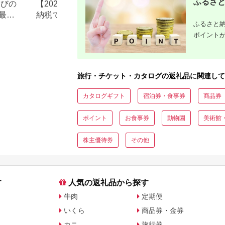
ふるさと
なびの
【2026年最新版】ふるさと
ふるさと納税、年
最大
納税でディズニー返礼品は
で30万円寄付でき
ふるさと納
もらえる？ホテル・チケッ
すめ返礼品も紹介
ポイント
ト・公式グッズを徹底解説
旅行・チケット・カタログの返礼品に関連して
カタログギフト
宿泊券・食事券
商品券
ポイント
お食事券
動物園
美術館
株主優待券
その他
す
人気の返礼品から探す
牛肉
定期便
いくら
商品券・金券
カニ
旅行券