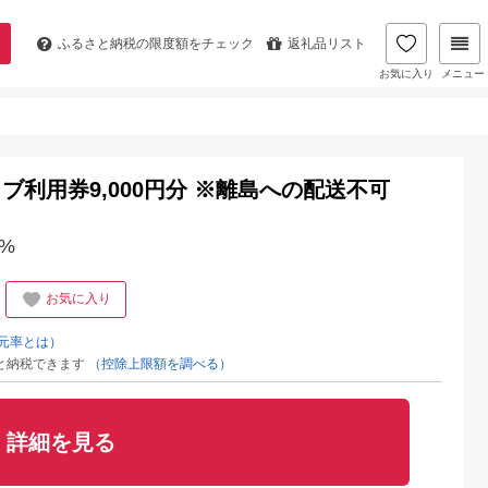
ふるさと納税の
限度額をチェック
返礼品リスト
お気に入り
メニュー
利用券9,000円分 ※離島への配送不可
%
お気に入り
元率とは）
と納税できます
（控除上限額を調べる）
詳細を見る