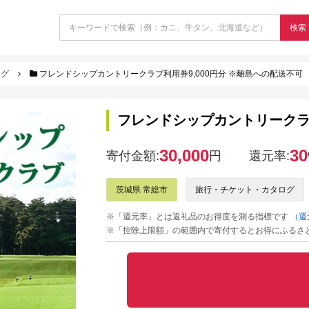
検索
ログ
フレンドシップカントリークラブ利用券9,000円分 ※離島への配送不可
フレンドシップカントリークラブ
30,000
30
寄付金額:
円
還元率:
茨城県 常総市
旅行・チケット・カタログ
※「還元率」とは返礼品のお得度を測る指標です
（還
※「控除上限額」の範囲内で寄付するとお得にふるさ