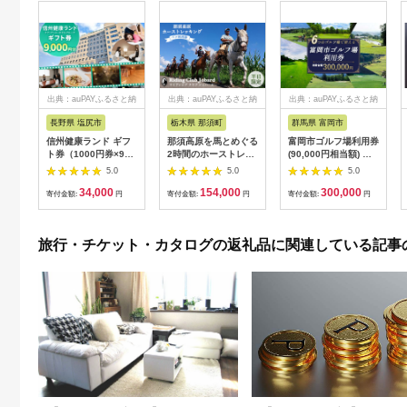
出典：auPAYふるさと納
出典：auPAYふるさと納
出典：auPAYふるさと納
税
税
税
長野県 塩尻市
栃木県 那須町
群馬県 富岡市
信州健康ランド ギフ
那須高原を馬とめぐる
富岡市ゴルフ場利用券
ト券（1000円券×9
2時間のホーストレッ
(90,000円相当額) ゴ
枚） | 信州健康ランド
キング 外乗ペア利用
ルフ チケット 平日 土
5.0
5.0
5.0
サウナ 大浴場 ボディ
券【平日限定】チケッ
日 祝日 プレー券 関東
34,000
154,000
300,000
ケア リラクゼーショ
ト 利用券 ペア 体験
群馬県 首都圏 F20E-
寄付金額:
円
寄付金額:
円
寄付金額:
円
ン 施設 宿泊 家族連れ
乗馬 初心者歓迎〔P-
350
長野県 塩尻市
100〕
旅行・チケット・カタログの返礼品に関連している記事