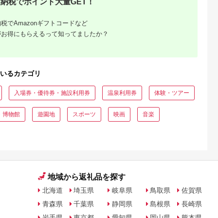
納税でポイント大量GET！
収いくら
る？おす
税でAmazonギフトコードなど
がお得にもらえるって知ってましたか？
いるカテゴリ
入場券・優待券・施設利用券
温泉利用券
体験・ツアー
・博物館
遊園地
スポーツ
映画
音楽
地域から返礼品を探す
北海道
埼玉県
岐阜県
鳥取県
佐賀県
青森県
千葉県
静岡県
島根県
長崎県
岩手県
東京都
愛知県
岡山県
熊本県