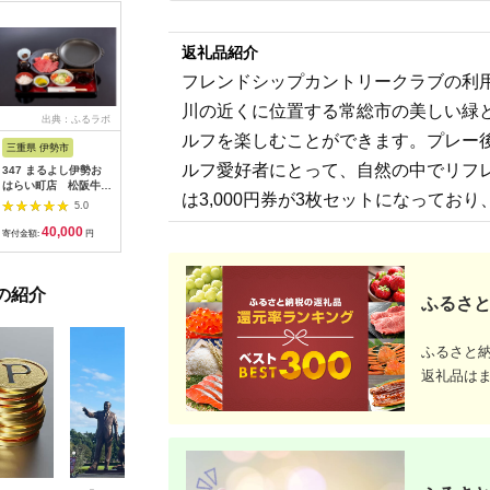
返礼品紹介
フレンドシップカントリークラブの利用
川の近くに位置する常総市の美しい緑
出典：ふるラボ
出典：楽天ふるさと納
出典：auPAYふるさと納
出
税
税
ルフを楽しむことができます。プレー
三重県 伊勢市
広島県 安芸高田市
神奈川県 平塚市
茨城県 阿
ルフ愛好者にとって、自然の中でリフ
347 まるよし伊勢お
【ふるさと納税】ゴル
ひらつか☆スターライ
20-05 
はらい町店 松阪牛焼
フ 八千代カントリー
トマーレ （ふるさと
カリ備食
は3,000円券が3枚セットになってお
肉御膳(150g) ペアお
クラブ 利用券 10,000
納税返礼ポイント）
(100g×
5.0
5.0
5.0
食事券
円分（1,000円×10
15000pt付与 商品券
存・非常
40,000
36,500
50,000
1
枚） 広島 安芸高田市
ポイント 関東 日帰り
備蓄用 緊
寄付金額:
円
寄付金額:
円
寄付金額:
円
寄付金額:
ドライブ レジャー 観
食品 食糧
光 イベント お出かけ
存 レジャ
七夕まつり スマホ に
登山 便利
の紹介
ポイント付与 湘南 神
ふるさと
奈川県 平塚市
ふるさと
返礼品は